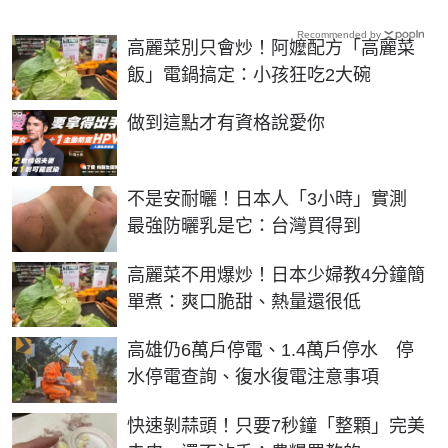
Recommended by
高麗菜別只會炒！阿嬤配方「高麗菜
飯」電鍋搞定：小孩狂吃2大碗
PR
做到這點才有資格說愛你
不是安耐曬！日本人「3小時」實測
最強防曬乳是它：台灣買得到
高麗菜不用爆炒！日本少婦教4分鐘簡
單煮：爽口脆甜、熱量還很低
高雄仍6萬戶停電、1.4萬戶停水 停
水停電查詢、復水復電注意事項
快速剝蒜頭！只要7秒鐘「整顆」完美