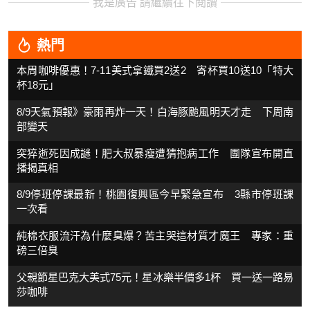
我是廣告 請繼續往下閱讀
熱門
本周咖啡優惠！7-11美式拿鐵買2送2 寄杯買10送10「特大
杯18元」
8/9天氣預報》豪雨再炸一天！白海豚颱風明天才走 下周南
部變天
突猝逝死因成謎！肥大叔暴瘦遭猜抱病工作 團隊宣布開直
播揭真相
8/9停班停課最新！桃園復興區今早緊急宣布 3縣市停班課
一次看
純棉衣服流汗為什麼臭爆？苦主哭這材質才魔王 專家：重
磅三倍臭
父親節星巴克大美式75元！星冰樂半價多1杯 買一送一路易
莎咖啡