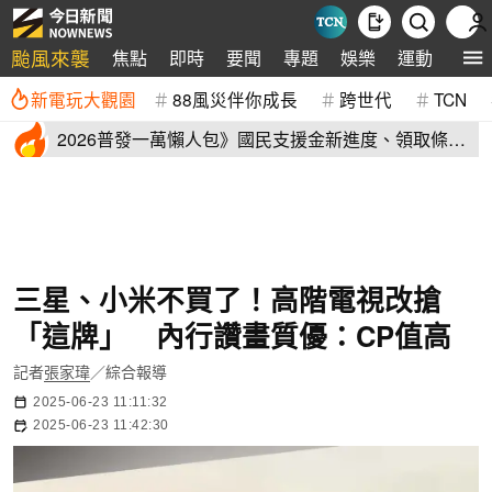
颱風來襲
焦點
即時
要聞
專題
娛樂
運動
全球
新電玩大觀園
88風災伴你成長
跨世代
TCN
2026普發一萬懶人包》國民支援金新進度、領取條
件、地方加碼速看
三星、小米不買了！高階電視改搶
「這牌」 內行讚畫質優：CP值高
記者
張家瑋
／綜合報導
2025-06-23 11:11:32
2025-06-23 11:42:30