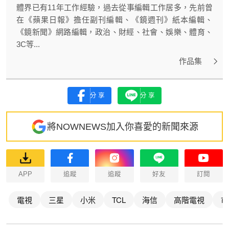
體界已有11年工作經驗，過去從事編輯工作居多，先前曾
在《蘋果日報》擔任副刊編輯、《鏡週刊》紙本編輯、
《鏡新聞》網路編輯，政治、財經、社會、娛樂、體育、
3C等...
作品集
分享
分享
將NOWNEWS加入你喜愛的新聞來源
APP
追蹤
追蹤
好友
訂閱
電視
三星
小米
TCL
海信
高階電視
市