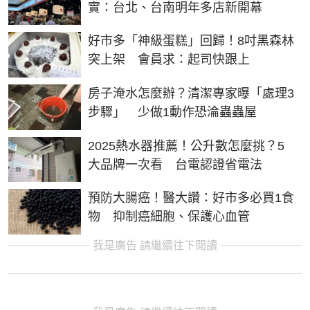
實：台北、台南明年多店新開幕
好市多「神級蛋糕」回歸！8吋黑森林
突上架 會員求：起司快跟上
房子淹水怎麼辦？清潔專家曝「處理3
步驟」 少做1動作恐淪蟲蟲屋
2025熱水器推薦！公升數怎麼挑？5
大品牌一次看 台電認證省電法
預防大腸癌！醫大讚：好市多必買1食
物 抑制癌細胞、保護心血管
我是廣告 請繼續往下閱讀