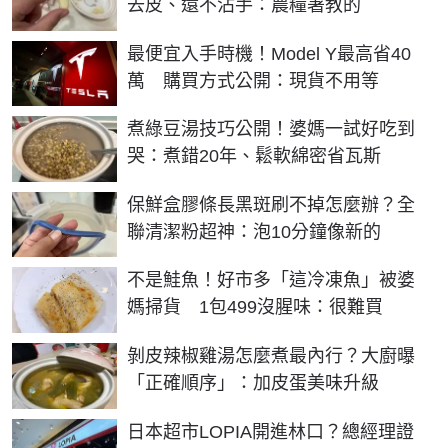
去皮、還不沾手：農糧署教的
最便宜入手時機！Model Y最高省40
萬 購買方式公開：現貨不用等
煮綠豆湯技巧公開！婆媽一試好吃到
哭：煮錯20年、鬆軟綿密省瓦斯
保鮮盒膠條長黑斑刷不掉怎麼辦？全
聯清潔粉超神：泡10分鐘像新的
不是鮭魚！好市多「這冷凍魚」被婆
媽掃貨 1包499沒腥味：很難買
剝皮辣椒雞湯怎麼煮最內行？大廚曝
「正確順序」：加皮蛋美味升級
日本超市LOPIA開進林口？總經理證