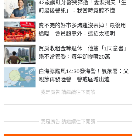
42歲網紅牙醫突猝逝！妻淚揭夫「生
前最後警訊」：我當時竟聽不懂
賣不完的好市多烤雞沒丟掉！最後用
途曝 會員超意外：這招太聰明
買房收租金等退休！他簽「1同意書」
樂不當管委：每年卻慘噴20萬
白海豚颱風14:30發海警！氣象署：父
親節再發陸警 警戒區域出爐
我是廣告 請繼續往下閱讀
我是廣告 請繼續往下閱讀