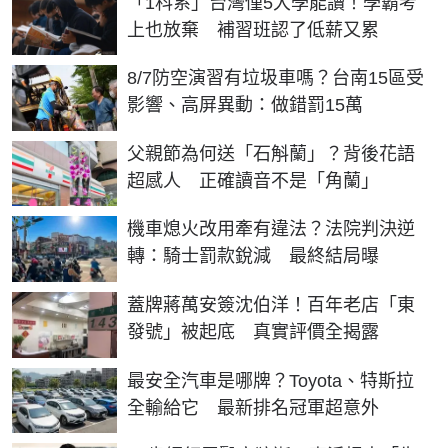
「1科系」台灣僅5大學能讀！學霸考
上也放棄 補習班認了低薪又累
8/7防空演習有垃圾車嗎？台南15區受
影響、高屏異動：做錯罰15萬
父親節為何送「石斛蘭」？背後花語
超感人 正確讀音不是「角蘭」
機車熄火改用牽有違法？法院判決逆
轉：騎士罰款銳減 最終結局曝
蓋牌蔣萬安簽沈伯洋！百年老店「東
發號」被起底 真實評價全揭露
最安全汽車是哪牌？Toyota、特斯拉
全輸給它 最新排名冠軍超意外