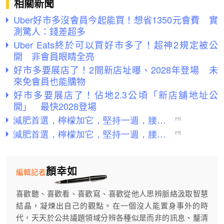
相關新聞
Uber好市多沒會員今起能買！想省1350元會費 實
測驚人：錢差超多
Uber Eats終於可以買好市多了！超神2規定被公
開 非會員眼睛全亮
好市多要展店了！2間新店址曝、2028年登場 未
來免會員也能購物
好市多要展店了！佔地2.3公頃「新店舖地址公
開」 最快2028登場
顏幸如
編輯記者
喜歡聽、喜歡看、喜歡寫、喜歡從他人思辨脈絡汲取智慧
結晶，凝煉出自己的觀點。在一個沒人能置身事外的時
代，天天於公共議題領域分辨各種似是而非的訊息、釐清