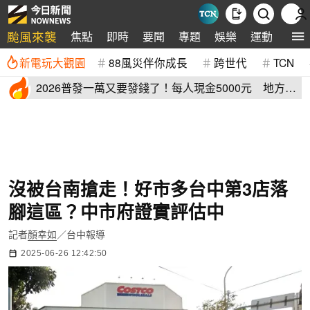
颱風來襲
焦點
即時
要聞
專題
娛樂
運動
全球
新電玩大觀園
88風災伴你成長
跨世代
TCN
2026普發一萬又要發錢了！每人現金5000元 地方加
碼領取資格登記
沒被台南搶走！好市多台中第3店落
腳這區？中市府證實評估中
記者
顏幸如
／台中報導
2025-06-26 12:42:50