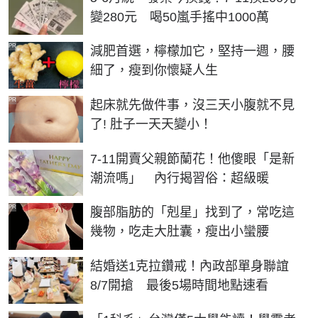
變280元 喝50嵐手搖中1000萬
PR
減肥首選，檸檬加它，堅持一週，腰
細了，瘦到你懷疑人生
PR
起床就先做件事，沒三天小腹就不見
了! 肚子一天天變小！
7-11開賣父親節蘭花！他傻眼「是新
潮流嗎」 內行揭習俗：超級暖
PR
腹部脂肪的「剋星」找到了，常吃這
幾物，吃走大肚囊，瘦出小蠻腰
結婚送1克拉鑽戒！內政部單身聯誼
8/7開搶 最後5場時間地點速看