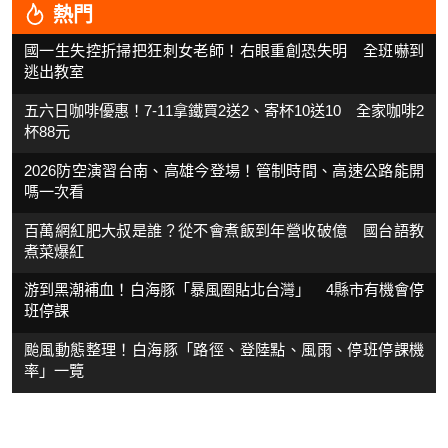
熱門
國一生失控折掃把狂刺女老師！右眼重創恐失明 全班嚇到
逃出教室
五六日咖啡優惠！7-11拿鐵買2送2、寄杯10送10 全家咖啡2
杯88元
2026防空演習台南、高雄今登場！管制時間、高速公路能開
嗎一次看
百萬網紅肥大叔是誰？從不會煮飯到年營收破億 國台語教
煮菜爆紅
游到黑潮補血！白海豚「暴風圈貼北台灣」 4縣市有機會停
班停課
颱風動態整理！白海豚「路徑、登陸點、風雨、停班停課機
率」一覽