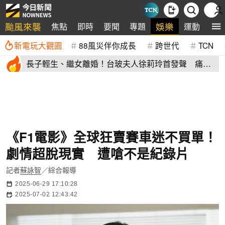
颱風來襲
娛樂
焦點
即時
要聞
專題
運動
全
新電玩大觀園
88風災伴你成長
跨世代
TCN
長子輕生、繼女離婚！台玻夫人徐莉玲首發聲 痛揭
徐子翔逝世真相
《F1電影》全球狂賣賽車迷不買單！
劇情超脫現實 遭嗆不是紀錄片
記者
蘇詠智
／綜合報導
2025-06-29 17:10:28
2025-07-02 12:43:42