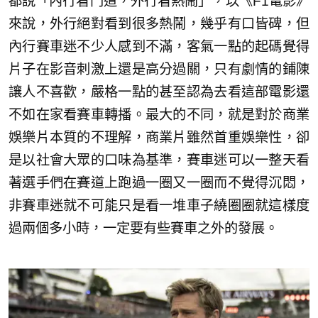
都說「內行看門道，外行看熱鬧」，以《F1電影》
來說，外行絕對看到很多熱鬧，幾乎有口皆碑，但
內行賽車迷不少人感到不滿，客氣一點的起碼覺得
片子在影音刺激上還是高分過關，只有劇情的鋪陳
讓人不喜歡，嚴格一點的甚至認為去看這部電影還
不如在家看賽車轉播。最大的不同，就是對於商業
娛樂片本質的不理解，商業片雖然首重娛樂性，卻
是以社會大眾的口味為基準，賽車迷可以一整天看
著選手們在賽道上跑過一圈又一圈而不覺得沉悶，
非賽車迷就不可能只是看一堆車子繞圈圈就這樣度
過兩個多小時，一定要有些賽車之外的發展。