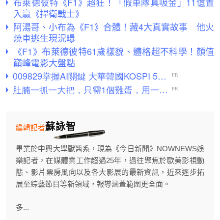
布萊德彼特《F1》超狂！「假車隊真吸金」11億置
入贏《捍衛戰士》
阿湯哥、小布為《F1》合體！藏4大真實故事 他火
燒車逃生現況曝
《F1》布萊德彼特61歲樣貌、體格超不科學！顏值
巔峰電影大盤點
蘇詠智
編輯記者
畢業於中興大學獸醫系，現為《今日新聞》NOWNEWS娛
樂記者，在媒體業工作超過25年，過往聚焦於歐美影視動
態、影片票房風向以及各大影展的最新資訊，近來逐步拓
展至綜藝節目等新領域，報導涵蓋範圍更全面。
多...