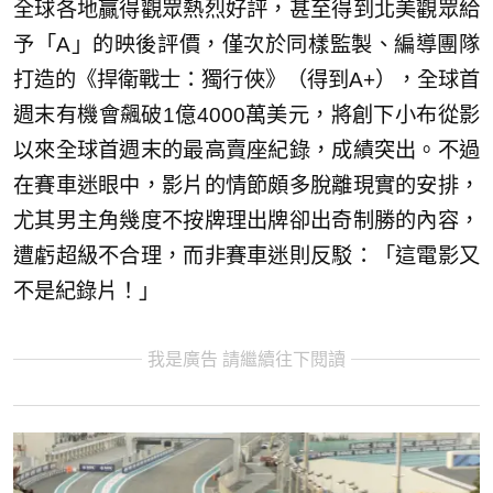
全球各地贏得觀眾熱烈好評，甚至得到北美觀眾給
予「A」的映後評價，僅次於同樣監製、編導團隊
打造的《捍衛戰士：獨行俠》（得到A+），全球首
週末有機會飆破1億4000萬美元，將創下小布從影
以來全球首週末的最高賣座紀錄，成績突出。不過
在賽車迷眼中，影片的情節頗多脫離現實的安排，
尤其男主角幾度不按牌理出牌卻出奇制勝的內容，
遭虧超級不合理，而非賽車迷則反駁：「這電影又
不是紀錄片！」
我是廣告 請繼續往下閱讀