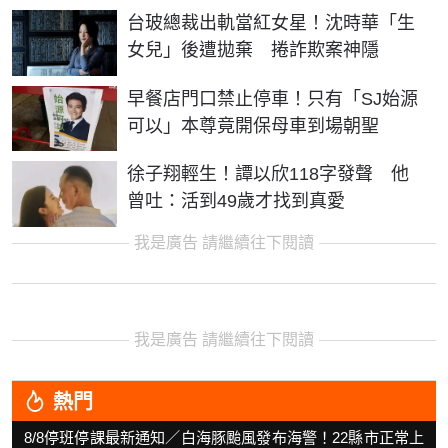
台玻總裁出軌當紅女星！沈時華「生
女兒」後遭拋棄 捲詐欺案神隱
早餐店門口禁止停車！只有「SJ始源
可以」本尊竟開保母車到場朝聖
徐子翔輕生！譚以欣118字發聲 他
曾吐：活到49歲才找到真愛
我是廣告 請繼續往下閱讀
我是廣告 請繼續往下閱讀
熱門
8/8停班停課最新通知／白海豚颱風發布海警！22縣市正常上