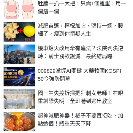
PR
肚腩一抓一大把，只需1個雞蛋，用一
個瘦一個
PR
減肥首選，檸檬加它，堅持一週，腰
細了，瘦到你懷疑人生
機車熄火改用牽有違法？法院判決逆
轉：騎士罰款銳減 最終結局曝
PR
009829掌握AI關鍵 大華韓國KOSPI
50今強勢開募
國一生失控折掃把狂刺女老師！右眼
重創恐失明 全班嚇到逃出教室
PR
超神減肥神器！橘子不要直接吃，加
點這個！體重天天下降