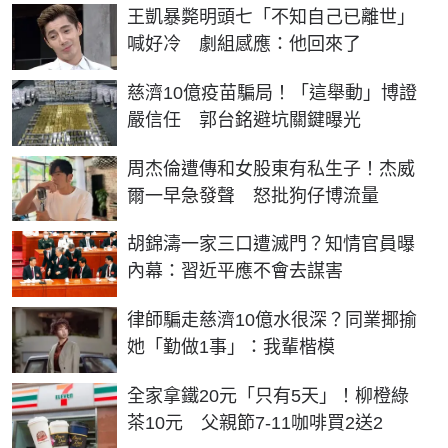
王凱暴斃明頭七「不知自己已離世」
喊好冷 劇組感應：他回來了
慈濟10億疫苗騙局！「這舉動」博證
嚴信任 郭台銘避坑關鍵曝光
周杰倫遭傳和女股東有私生子！杰威
爾一早急發聲 怒批狗仔博流量
胡錦濤一家三口遭滅門？知情官員曝
內幕：習近平應不會去謀害
律師騙走慈濟10億水很深？同業揶揄
她「勤做1事」：我輩楷模
全家拿鐵20元「只有5天」！柳橙綠
茶10元 父親節7-11咖啡買2送2