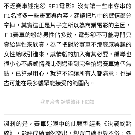
不乏賽車迷抱怨《F1電影》沒有讓一些來客串的
F1名將多一些畫面與內容，建議把片中的感情部分
拿掉，其實這正是片子之所以為商業電影的主因，
Ｆ1賽車的粉絲男性佔多數，電影卻不可能專門只
賣給男性來欣賞，為了把對於賽車不那麼感興趣的
女性給吸引進來，感情戲的加入有其必要，編導也
很小心不讓感情戲比例過重到完全搶過賽車這個焦
點，已算是用心，就算不能讓所有人都滿意，也是
盡可能在最多觀眾能接受的範圍內。
我是廣告 請繼續往下閱讀
諷刺的是，賽車迷眼中的此類型經典《決戰終點
線》，影評成績固然突出，觀眾口碑也算不俗，各