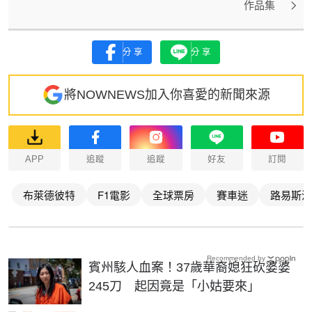
作品集
分享
分享
將NOWNEWS加入你喜愛的新聞來源
APP
追蹤
追蹤
好友
訂閱
布萊德彼特
F1電影
全球票房
賽車迷
路易斯漢
Recommended by
賓州駭人血案！37歲華裔媳狂砍婆婆
245刀 起因竟是「小姑要來」