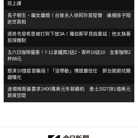
班上課
長子輕生、繼女離婚！台玻夫人徐莉玲首發聲 痛揭徐子翔
逝世真相
道奇先發希恩被打到下放3A！羅伯斯罕見說重話：他太執著
投球機制
五六日咖啡優惠！7-11拿鐵買2送2、寄杯10送10 全家咖啡2
杯88元
慈濟10億疫苗騙局！「這舉動」博證嚴信任 郭台銘避坑關
鍵曝光
波傑姆斯基要求2400萬美元年薪續約 勇士2027拚1億美元
薪資空間