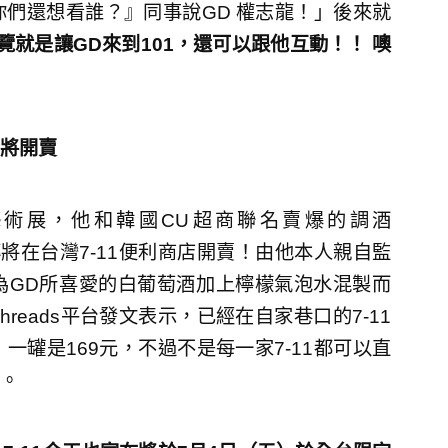
們還想看誰？』同事說GD 權志龍！」後來就
覽就是讓GD來到101，還可以跟他互動！！ 噢
將開賣
藝術展，他和韓國CU超商聯名賣爆的調酒
l」，也傳將在台灣7-11便利商店開賣！由他本人親自監
為GD所喜愛的白葡萄酒加上檸檬氣泡水混製而
eads平台發文表示，已經在自家巷口的7-11
罐是169元，不過不是每一家7-11都可以直
。