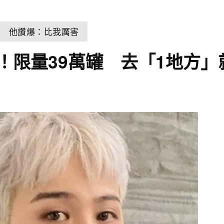
狂 他讚爆：比我厲害
賣！限量39萬罐 去「1地方