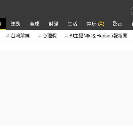
樂
運動
全球
財經
生活
電玩
影音
台灣前線
心理假
AI主播Niki＆Hanson報新聞