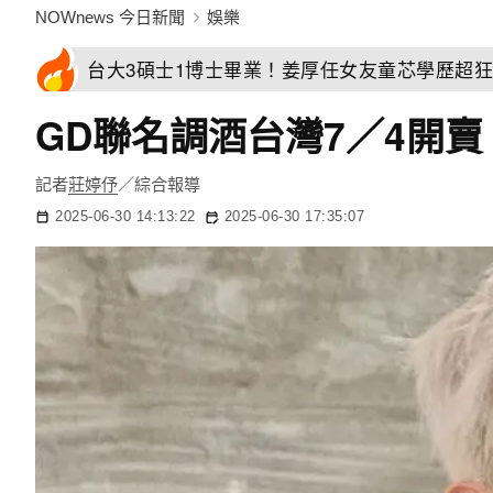
NOWnews 今日新聞
娛樂
台大3碩士1博士畢業！姜厚任女友童芯學歷超
GD聯名調酒台灣7／4開
記者
莊婷伃
／綜合報導
2025-06-30 14:13:22
2025-06-30 17:35:07