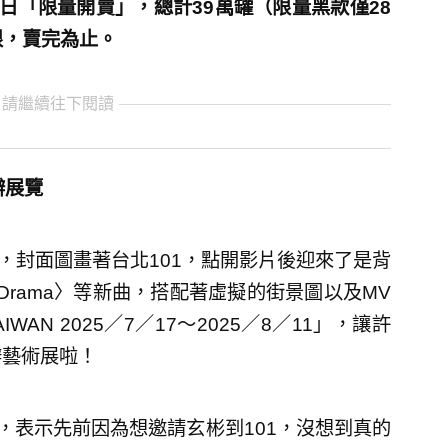
日「限量開賣」，總計39萬罐（限量黑款僅28
限，賣完為止。
 請繼續往下閱讀
辦展覽
片，封面圖畫著台北101，點開影片後迎來了是背
〈Drama〉等新曲，搭配著虛擬的街景圖以及MV
AIWAN 2025／7／17～2025／8／11」，讓許
辦藝術展啦！
，表示先前因為想邀請玄彬到101，沒想到真的