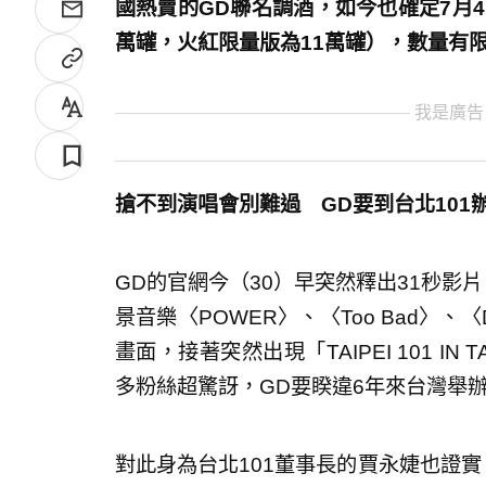
國熱賣的GD聯名調酒，如今也確定7月4
萬罐，火紅限量版為11萬罐），數量有
我是廣告
搶不到演唱會別難過 GD要到台北101
GD的官網今（30）早突然釋出31秒影
景音樂〈POWER〉、〈Too Bad〉、
畫面，接著突然出現「TAIPEI 101 IN T
多粉絲超驚訝，GD要睽違6年來台灣舉
對此身為台北101董事長的賈永婕也證實