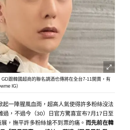
，GD跟韓國超商的聯名調酒也傳將在全台7-11開賣，有
me IG）
掀起一陣腥風血雨，超高人氣使得許多粉絲沒法
過，不過今（30）日官方驚喜宣布7月17日至
藝術展，撫平許多粉絲搶不到票的痛。
而先前在韓