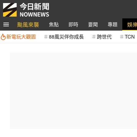
颱風來襲
娛
焦點
即時
要聞
專題
新電玩大觀園
88風災伴你成長
跨世代
TCN