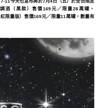
-11今天也宣布將於7月4日（五）於全台限定
hball調酒（黑款）售價169元／限量28萬罐、
l調酒（火紅限量版）售價169元／限量11萬罐，數量有