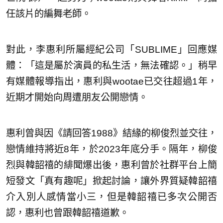
任該片的編舞老師。
對此，李惠利所屬經紀公司「SUBLIME」回應媒
體：「這是屬於演員的私生活，無法確認。」稍早
有媒體報導指出，惠利與wootae已交往超過1年，
近期才開始向周遭朋友公開戀情。
惠利曾與因《請回答1988》結緣的柳俊烈並交往，
戀情維持將近8年，於2023年底分手。隔年，柳俊
烈與韓韶禧的緋聞爆出後，惠利曾於社群平台上簡
短發文「真有趣呢」掀起討論，讓外界質疑韓韶禧
介入別人感情當小三，但是韓韶禧已多次公開否
認，惠利也曾跟韓韶禧道歉。