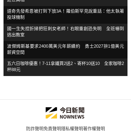
道奇先發希恩被打到下放3A！羅伯斯罕見說重話：他太執著
投球機制
國一生失控折掃把狂刺女老師！右眼重創恐失明 全班嚇到
逃出教室
波傑姆斯基要求2400萬美元年薪續約 勇士2027拚1億美元
薪資空間
五六日咖啡優惠！7-11拿鐵買2送2、寄杯10送10 全家咖啡2
杯88元
防詐聲明
免責聲明
隱私權聲明
著作權聲明