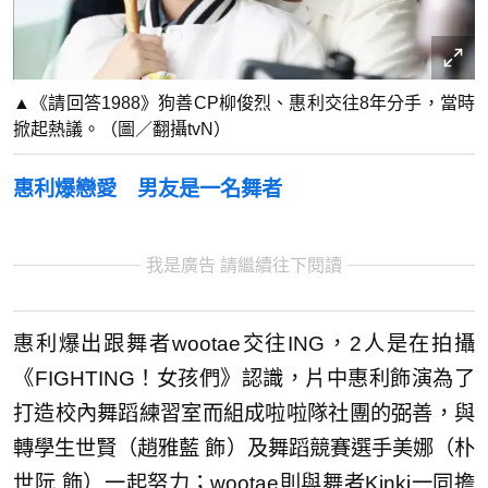
▲《請回答1988》狗善CP柳俊烈、惠利交往8年分手，當時
掀起熱議。（圖／翻攝tvN）
惠利爆戀愛 男友是一名舞者
我是廣告 請繼續往下閱讀
惠利爆出跟舞者wootae交往ING，2人是在拍攝
《FIGHTING！女孩們》認識，片中惠利飾演為了
打造校內舞蹈練習室而組成啦啦隊社團的弼善，與
轉學生世賢（趙雅藍 飾）及舞蹈競賽選手美娜（朴
世阮 飾）一起努力；wootae則與舞者Kinki一同擔