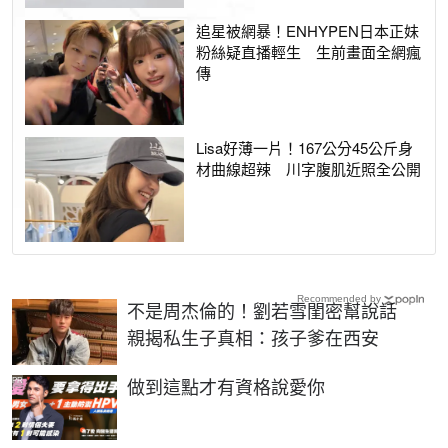
追星被網暴！ENHYPEN日本正妹
粉絲疑直播輕生 生前畫面全網瘋
傳
Lisa好薄一片！167公分45公斤身
材曲線超辣 川字腹肌近照全公開
Recommended by
不是周杰倫的！劉若雪閨密幫說話
親揭私生子真相：孩子爹在西安
PR
做到這點才有資格說愛你