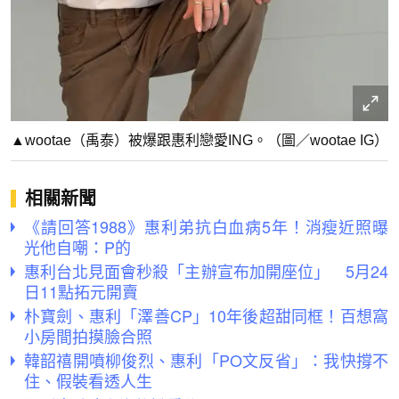
▲wootae（禹泰）被爆跟惠利戀愛ING。（圖／wootae IG）
相關新聞
《請回答1988》惠利弟抗白血病5年！消瘦近照曝
光他自嘲：P的
惠利台北見面會秒殺「主辦宣布加開座位」 5月24
日11點拓元開賣
朴寶劍、惠利「澤善CP」10年後超甜同框！百想窩
小房間拍摸臉合照
韓韶禧開噴柳俊烈、惠利「PO文反省」：我快撐不
住、假裝看透人生