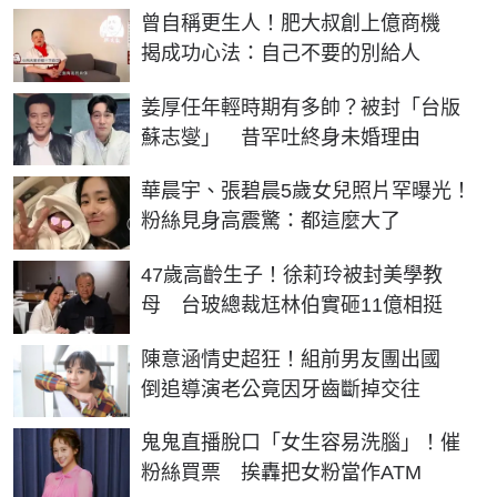
曾自稱更生人！肥大叔創上億商機
揭成功心法：自己不要的別給人
姜厚任年輕時期有多帥？被封「台版
蘇志燮」 昔罕吐終身未婚理由
華晨宇、張碧晨5歲女兒照片罕曝光！
粉絲見身高震驚：都這麼大了
47歲高齡生子！徐莉玲被封美學教
母 台玻總裁尪林伯實砸11億相挺
陳意涵情史超狂！組前男友團出國
倒追導演老公竟因牙齒斷掉交往
鬼鬼直播脫口「女生容易洗腦」！催
粉絲買票 挨轟把女粉當作ATM