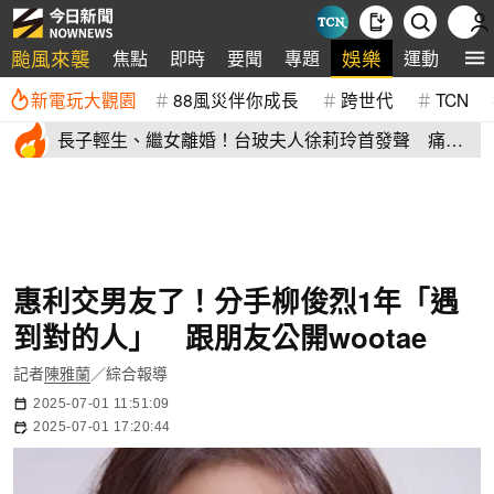
颱風來襲
娛樂
焦點
即時
要聞
專題
運動
全
新電玩大觀園
88風災伴你成長
跨世代
TCN
長子輕生、繼女離婚！台玻夫人徐莉玲首發聲 痛揭
徐子翔逝世真相
惠利交男友了！分手柳俊烈1年「遇
到對的人」 跟朋友公開wootae
記者
陳雅蘭
／綜合報導
2025-07-01 11:51:09
2025-07-01 17:20:44