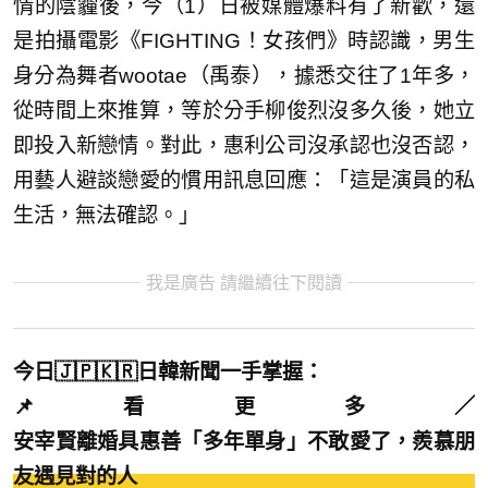
情的陰霾後，今（1）日被媒體爆料有了新歡，還
是拍攝電影《FIGHTING！女孩們》時認識，男生
身分為舞者wootae（禹泰），據悉交往了1年多，
從時間上來推算，等於分手柳俊烈沒多久後，她立
即投入新戀情。對此，惠利公司沒承認也沒否認，
用藝人避談戀愛的慣用訊息回應：「這是演員的私
生活，無法確認。」
我是廣告 請繼續往下閱讀
今日🇯🇵🇰🇷日韓新聞一手掌握：
📌看更多／
安宰賢離婚具惠善「多年單身」不敢愛了，羨慕朋
友遇見對的人