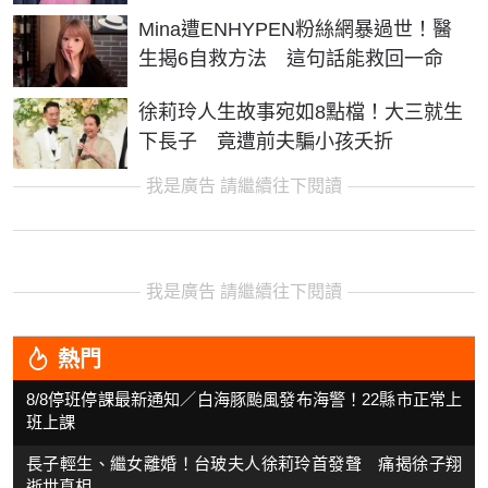
Mina遭ENHYPEN粉絲網暴過世！醫
生揭6自救方法 這句話能救回一命
徐莉玲人生故事宛如8點檔！大三就生
下長子 竟遭前夫騙小孩夭折
我是廣告 請繼續往下閱讀
我是廣告 請繼續往下閱讀
熱門
8/8停班停課最新通知／白海豚颱風發布海警！22縣市正常上
班上課
長子輕生、繼女離婚！台玻夫人徐莉玲首發聲 痛揭徐子翔
逝世真相