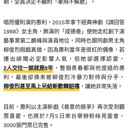
期，全員決定不續約「單飛不解散」。
唱而優則演的惠利，2015年拿下經典神劇《請回答
1988》女主角，飾演的「成德善」使她走紅創下演
藝事業第二巔峰與演員地位，同時也跟同劇男主角
柳俊烈假戲真做，因為惠利當年是很紅的偶像，若
爆出緋聞必定影響人氣，但她卻選擇認愛，
2人交往一談就是8年
，整個青春都與他度過的惠
利，最後卻換來被柳俊烈冷暴力對待與分手，
柳俊烈甚至馬上另結新歡韓韶禧
，讓她非常失落。
目前，惠利以主演新戲《善意的競爭》再次受到觀
眾喜愛，也將於7月5日來台舉辦粉絲見面會，
3000張門票已完售。