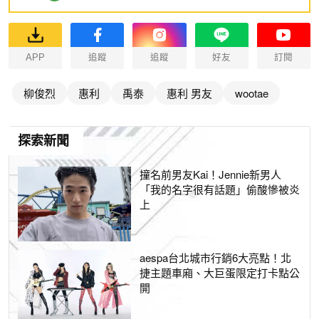
APP
追蹤
追蹤
好友
訂閱
柳俊烈
惠利
禹泰
惠利 男友
wootae
探索新聞
撞名前男友Kai！Jennie新男人
「我的名字很有話題」偷酸慘被炎
上
aespa台北城市行銷6大亮點！北
捷主題車廂、大巨蛋限定打卡點公
開