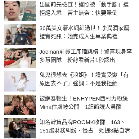
出國前先檢查！護照被「動手腳」遭
拒絕入境 苦主無奈：快要暈倒
36萬美女潛水網紅過世！李潤潤家屬
證實死訊：她完成人生畢業典禮
Joeman前員工彥瑋跳槽！驚喜現身李
多慧團隊 粉絲看新片1秒認出
鬼鬼很想去《浪姐》！證實受邀「有
原因去不了」強調：不是我拒絕
被網暴輕生！ENHYPEN西村力粉絲
Mina住處被公開 1細節讓人鼻酸
知名韓貨品牌ROOMK收攤！163、
151爆財務糾紛、侵占 她提3點自清