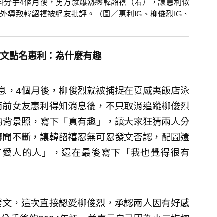
料分手4個月後，男方就爆熱戀韓韶禧（右），讓惠利似
外導致韓韶禧被網友批評。（圖／惠利IG、柳俊烈IG、
文點名惠利：為什麼有趣
消息，4個月後，柳俊烈就被捕捉在夏威夷飯店泳
而前女友惠利得知消息後，不只取消追蹤柳俊烈
的背景照，寫下「真有趣」，讓大家狂猜兩人分
傳聞不斷，讓韓韶禧忍無可忍發文否認，配圖還
有愛人的人」，還在最後寫下「我也覺得很有
發文，這次直接認愛柳俊烈，承認兩人因有好感