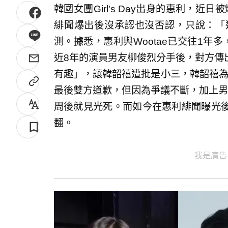
韓國女團Girl's Day出身的惠利，近
緋聞爆出後沒承認也沒否認，只說：「
測。據悉，惠利與Wootae已交往1年
近8年的演員男友柳俊烈分手後，對方傳
有趣」，讓韓韶禧遭批是小三，韓韶禧為
最後雙方道歉，但因為爭議不斷，加上男
周後就見光死。而如今在惠利緋聞曝光
翻。
我是廣告