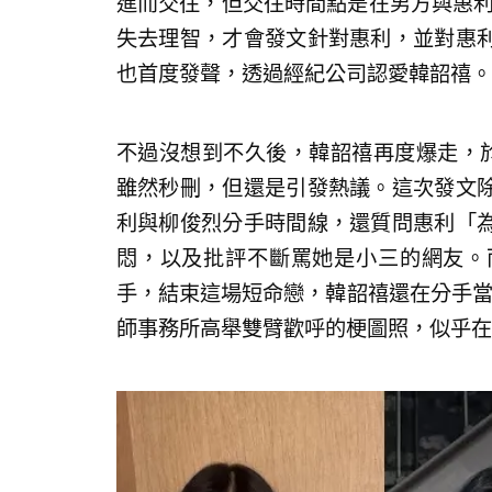
進而交往，但交往時間點是在男方與惠利
失去理智，才會發文針對惠利，並對惠
也首度發聲，透過經紀公司認愛韓韶禧。
不過沒想到不久後，韓韶禧再度爆走，於
雖然秒刪，但還是引發熱議。這次發文
利與柳俊烈分手時間線，還質問惠利「
悶，以及批評不斷罵她是小三的網友。
手，結束這場短命戀，韓韶禧還在分手當
師事務所高舉雙臂歡呼的梗圖照，似乎在