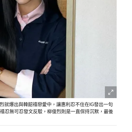
俊烈就爆出與韓韶禧戀愛中，讓惠利忍不住在IG發出一句
禧忍無可忍發文反駁，柳俊烈則是一直保持沉默，最後