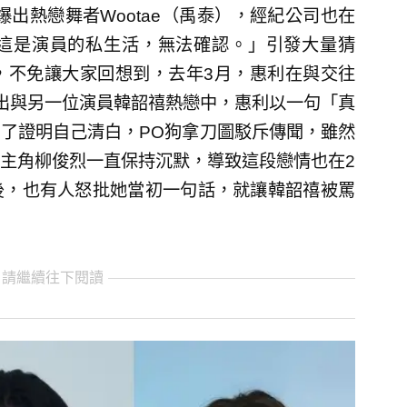
日被爆出熱戀舞者Wootae（禹泰），經紀公司也在
這是演員的私生活，無法確認。」引發大量猜
多，不免讓大家回想到，去年3月，惠利在與交往
出與另一位演員韓韶禧熱戀中，惠利以一句「真
了證明自己清白，PO狗拿刀圖駁斥傳聞，雖然
主角柳俊烈一直保持沉默，導致這段戀情也在2
後，也有人怒批她當初一句話，就讓韓韶禧被罵
 請繼續往下閱讀