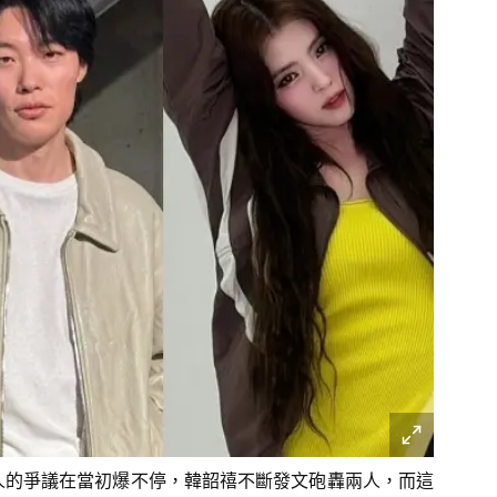
人的爭議在當初爆不停，韓韶禧不斷發文砲轟兩人，而這