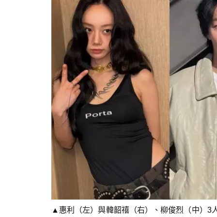
▲惠利（左）與韓韶禧（右）、柳俊烈（中）3