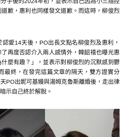
分手後的2024年初，並表示自己因為小三指控
利道歉，惠利也同樣發文道歉。而這時，柳俊烈
認愛14天後，PO出長文點名柳俊烈及惠利，
除了再度否認介入兩人感情外，韓韶禧也曝光惠
為什麼有趣？」，並表示對柳俊烈的沉默感到鬱
而最終，在發完這篇文章的隔天，雙方證實分
天PO出妮可基嫚與湯姆克魯斯離婚後，走出律
暗示自己終於解脫。