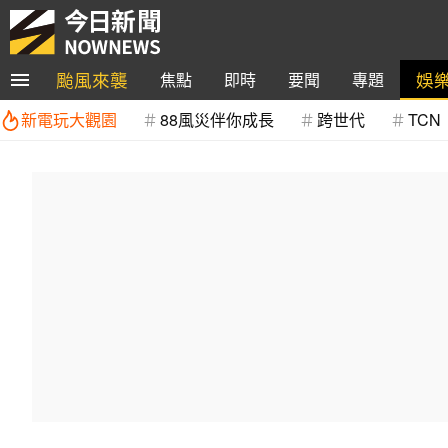
颱風來襲
娛
焦點
即時
要聞
專題
新電玩大觀園
88風災伴你成長
跨世代
TCN