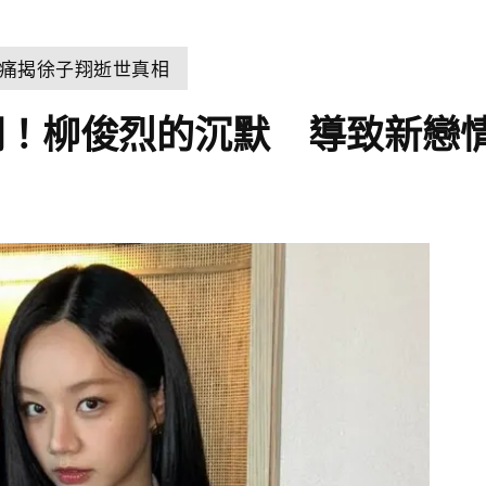
痛揭徐子翔逝世真相
翻！柳俊烈的沉默 導致新戀