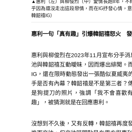
▲惠利（左）與柳俊烈（中）愛情長跑8年，不
乎因為還沒走出這段戀情，而在IG抒發心情，意
韓韶禧IG）
惠利一句「真有趣」引爆韓韶禧怒火 發
惠利與柳俊烈在2023年11月宣布分手
池與韓韶禧互動曖昧，因而爆出緋聞。
IG，還在限時動態發出一張酷似夏威夷
手是否有內幕？韓韶禧是不是第三者？
是狗提刀的照片，強調「我不會喜歡
趣」，被猜測就是在回應惠利。
沒想到不久後，又有反轉，韓韶禧再度