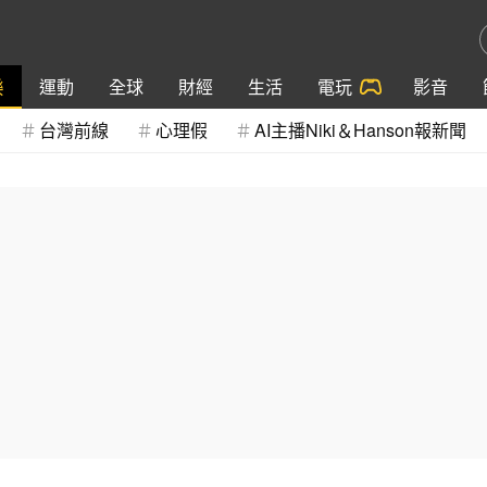
樂
運動
全球
財經
生活
電玩
影音
台灣前線
心理假
AI主播Niki＆Hanson報新聞