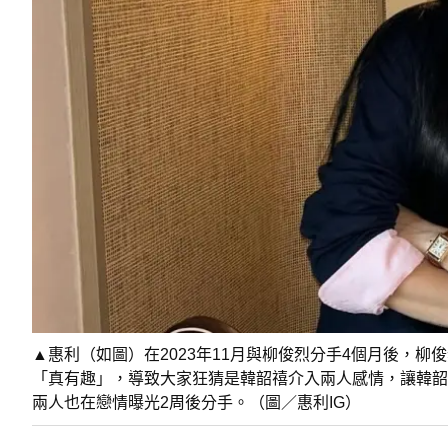
▲惠利（如圖）在2023年11月與柳俊烈分手4個月後，柳
「真有趣」，導致大家狂猜是韓韶禧介入兩人感情，讓韓韶
兩人也在戀情曝光2周後分手。（圖／惠利IG）