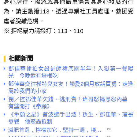
身心虐待、疏忽或其他嚴重傷害其身心發展的行
為，請主動撥113，透過專業社工員處理，救援受
虐者脫離危機。
※ 拒絕暴力請撥打：113、110
相關新聞
鄧佳華偷拍女設計師裙底關半年！入獄第一餐曝
光 今晚還有培根吃
鄧佳華交往模特兒女友！戀愛2個月放話買房：走進
屬於我們的小家
獨／控鄧佳華欠錢、逃刑責！瑋哥怒揭恩怨內幕
有望開打《拳願》
《拳願之星》首波選手出爐！孫生、鄧佳華、瑋哥
參戰 他怒轟抵制