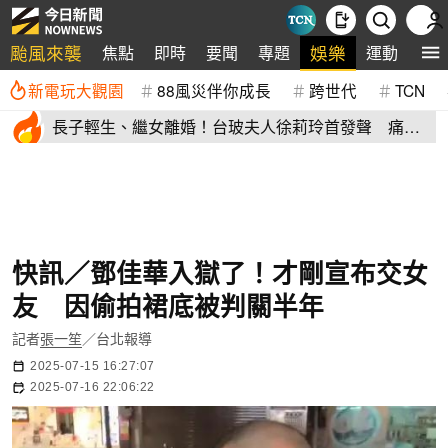
颱風來襲
娛樂
焦點
即時
要聞
專題
運動
全
新電玩大觀園
88風災伴你成長
跨世代
TCN
長子輕生、繼女離婚！台玻夫人徐莉玲首發聲 痛揭
徐子翔逝世真相
快訊／鄧佳華入獄了！才剛宣布交女
友 因偷拍裙底被判關半年
記者
張一笙
／台北報導
2025-07-15 16:27:07
2025-07-16 22:06:22