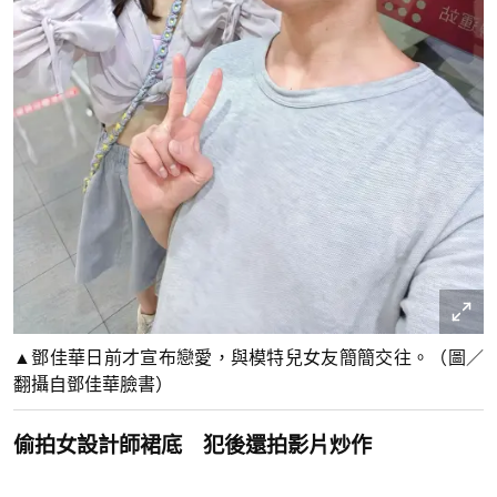
▲鄧佳華日前才宣布戀愛，與模特兒女友簡簡交往。（圖／
翻攝自鄧佳華臉書）
偷拍女設計師裙底 犯後還拍影片炒作