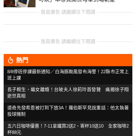
我是廣告 請繼續往下閱讀
我是廣告 請繼續往下閱讀
熱門
8/8停班停課最新通知／白海豚颱風發布海警！22縣市正常上
班上課
長子輕生、繼女離婚！台玻夫人徐莉玲首發聲 痛揭徐子翔
逝世真相
道奇先發希恩被打到下放3A！羅伯斯罕見說重話：他太執著
投球機制
五六日咖啡優惠！7-11拿鐵買2送2、寄杯10送10 全家咖啡2
杯88元