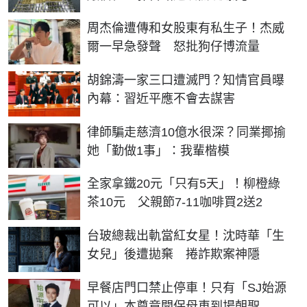
周杰倫遭傳和女股東有私生子！杰威
爾一早急發聲 怒批狗仔博流量
胡錦濤一家三口遭滅門？知情官員曝
內幕：習近平應不會去謀害
律師騙走慈濟10億水很深？同業揶揄
她「勤做1事」：我輩楷模
全家拿鐵20元「只有5天」！柳橙綠
茶10元 父親節7-11咖啡買2送2
台玻總裁出軌當紅女星！沈時華「生
女兒」後遭拋棄 捲詐欺案神隱
早餐店門口禁止停車！只有「SJ始源
可以」本尊竟開保母車到場朝聖