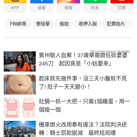
APP
追蹤
追蹤
好友
訂閱
FBI帥哥
鄧佳華
偷拍
收押入獄
犯罪拍片
Recommended by
賓州駭人血案！37歲華裔媳狂砍婆婆
245刀 起因竟是「小姑要來」
PR
起床就先做件事，沒三天小腹就不見
了! 肚子一天天變小！
PR
肚腩一抓一大把，只需1個雞蛋，用一
個瘦一個
機車熄火改用牽有違法？法院判決逆
轉：騎士罰款銳減 最終結局曝