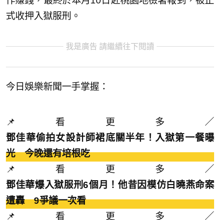
作賺錢，最終於本月10日赴桃園地檢署報到，被正
式收押入獄服刑。
我是廣告 請繼續往下閱讀
今日娛樂新聞一手掌握：
📌看更多／
鄧佳華偷拍女設計師裙底關半年！入獄第一餐曝
光 今晚還有培根吃
📌看更多／
鄧佳華爆入獄服刑6個月！他昔因模仿白曉燕命案
遭轟 9爭議一次看
📌看更多／