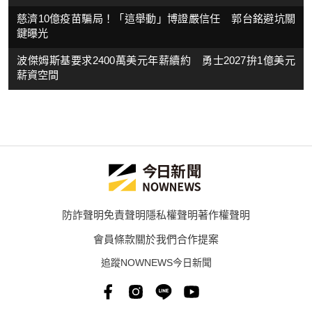
慈濟10億疫苗騙局！「這舉動」博證嚴信任 郭台銘避坑關
鍵曝光
波傑姆斯基要求2400萬美元年薪續約 勇士2027拚1億美元
薪資空間
防詐聲明
免責聲明
隱私權聲明
著作權聲明
會員條款
關於我們
合作提案
追蹤NOWNEWS今日新聞