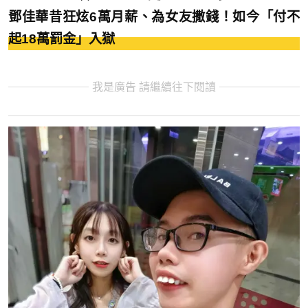
鄧佳華昔狂炫6萬月薪、為女友撒錢！如今「付不
起18萬罰金」入獄
我是廣告 請繼續往下閱讀