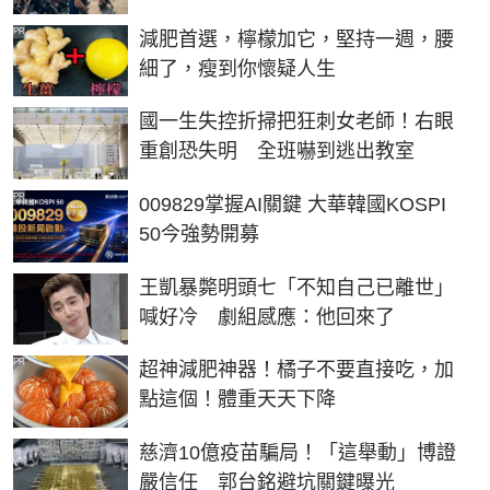
PR
減肥首選，檸檬加它，堅持一週，腰
細了，瘦到你懷疑人生
國一生失控折掃把狂刺女老師！右眼
重創恐失明 全班嚇到逃出教室
PR
009829掌握AI關鍵 大華韓國KOSPI
50今強勢開募
王凱暴斃明頭七「不知自己已離世」
喊好冷 劇組感應：他回來了
PR
超神減肥神器！橘子不要直接吃，加
點這個！體重天天下降
慈濟10億疫苗騙局！「這舉動」博證
嚴信任 郭台銘避坑關鍵曝光