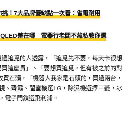
教你挑！7大品牌優缺點一次看：省電耐用
D、QLED差在哪 電器行老闆不藏私教你選
用過追覓的人透露，「追覓先不要，每天卡很想
要買這麼貴」、「要想買追覓，但有被之前的對
改買石頭，「機器人我家是石頭的，買過兩台，
視、聲霸、閨蜜機選LG，除濕機選擇三菱，冰
ic，電子門鎖選飛利浦。