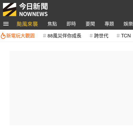
颱風來襲
焦點
即時
要聞
專題
娛樂
新電玩大觀園
88風災伴你成長
跨世代
TCN