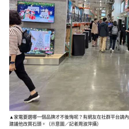
▲家電要選哪一個品牌才不後悔呢？有網友在社群平台請內
建議他改買石頭。（示意圖／記者周淑萍攝）