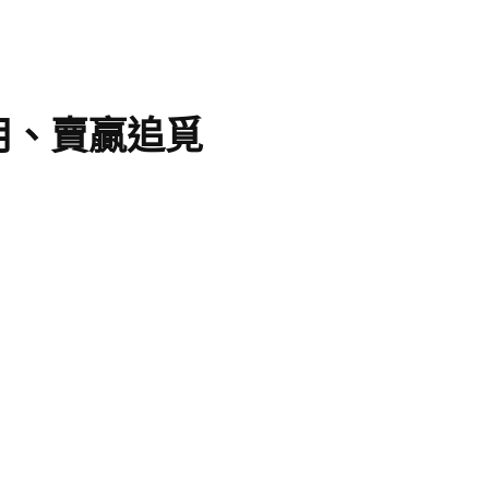
用、賣贏追覓