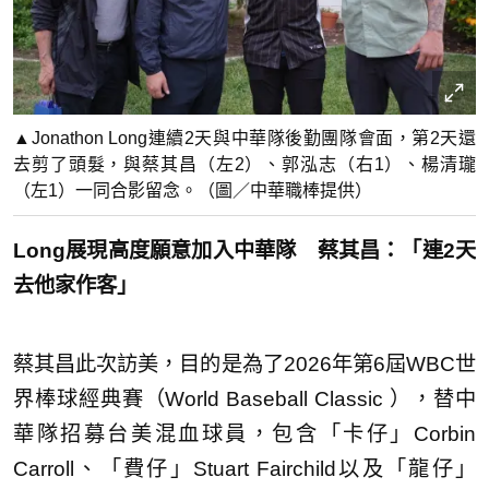
▲Jonathon Long連續2天與中華隊後勤團隊會面，第2天還
去剪了頭髮，與蔡其昌（左2）、郭泓志（右1）、楊清瓏
（左1）一同合影留念。（圖／中華職棒提供）
Long展現高度願意加入中華隊 蔡其昌：「連2天
去他家作客」
蔡其昌此次訪美，目的是為了2026年第6屆WBC世
界棒球經典賽（World Baseball Classic ），替中
華隊招募台美混血球員，包含「卡仔」Corbin
Carroll、「費仔」Stuart Fairchild以及「龍仔」