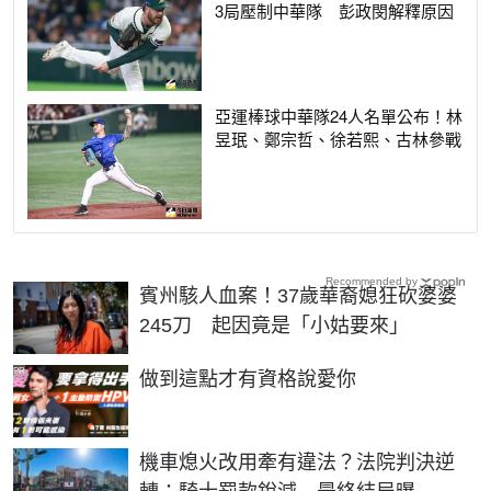
3局壓制中華隊 彭政閔解釋原因
亞運棒球中華隊24人名單公布！林
昱珉、鄭宗哲、徐若熙、古林參戰
Recommended by
賓州駭人血案！37歲華裔媳狂砍婆婆
245刀 起因竟是「小姑要來」
PR
做到這點才有資格說愛你
機車熄火改用牽有違法？法院判決逆