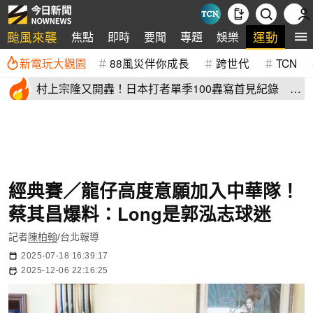
颱風來襲
運動
焦點
即時
要聞
專題
娛樂
全
新電玩大觀園
88風災伴你成長
跨世代
TCN
村上宗隆又開轟！日本打者單季100轟寫首見紀錄 這
2人加入差太多
經典賽／龍仔高度意願加入中華隊！
蔡其昌爆料：Long是郭泓志球迷
記者
陳柏翰
/台北報導
2025-07-18 16:39:17
2025-12-06 22:16:25