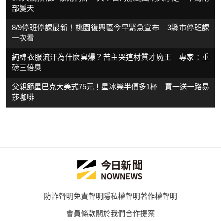
部變天
8/9停班停課最新！桃園復興區今早緊急宣布 3縣市停班課
一次看
純棉衣服流汗為什麼臭爆？苦主哭這材質才魔王 專家：重
磅三倍臭
父親節星巴克大美式75元！星冰樂半價多1杯 買一送一路易
莎咖啡
防詐聲明
免責聲明
隱私權聲明
著作權聲明
會員條款
關於我們
合作提案