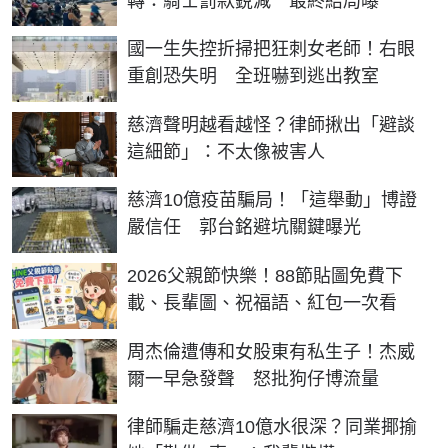
轉：騎士罰款銳減 最終結局曝
國一生失控折掃把狂刺女老師！右眼
重創恐失明 全班嚇到逃出教室
慈濟聲明越看越怪？律師揪出「避談
這細節」：不太像被害人
慈濟10億疫苗騙局！「這舉動」博證
嚴信任 郭台銘避坑關鍵曝光
2026父親節快樂！88節貼圖免費下
載、長輩圖、祝福語、紅包一次看
周杰倫遭傳和女股東有私生子！杰威
爾一早急發聲 怒批狗仔博流量
律師騙走慈濟10億水很深？同業揶揄