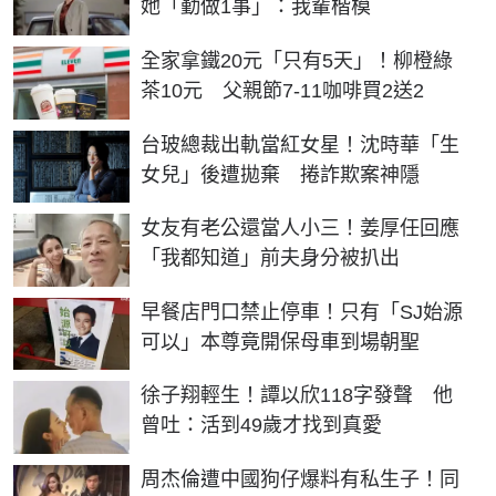
她「勤做1事」：我輩楷模
全家拿鐵20元「只有5天」！柳橙綠
茶10元 父親節7-11咖啡買2送2
台玻總裁出軌當紅女星！沈時華「生
女兒」後遭拋棄 捲詐欺案神隱
女友有老公還當人小三！姜厚任回應
「我都知道」前夫身分被扒出
早餐店門口禁止停車！只有「SJ始源
可以」本尊竟開保母車到場朝聖
徐子翔輕生！譚以欣118字發聲 他
曾吐：活到49歲才找到真愛
周杰倫遭中國狗仔爆料有私生子！同