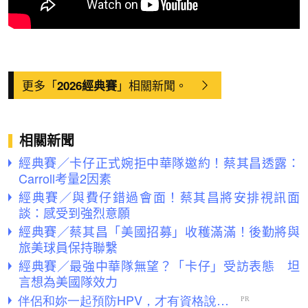
更多「
」相關新聞。
2026經典賽
相關新聞
經典賽／卡仔正式婉拒中華隊邀約！蔡其昌透露：
Carroll考量2因素
經典賽／與費仔錯過會面！蔡其昌將安排視訊面
談：感受到強烈意願
經典賽／蔡其昌「美國招募」收穫滿滿！後勤將與
旅美球員保持聯繫
經典賽／最強中華隊無望？「卡仔」受訪表態 坦
言想為美國隊效力