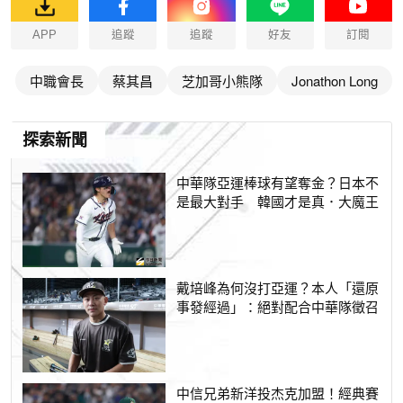
APP
追蹤
追蹤
好友
訂閱
中職會長
蔡其昌
芝加哥小熊隊
Jonathon Long
探索新聞
中華隊亞運棒球有望奪金？日本不
是最大對手 韓國才是真．大魔王
戴培峰為何沒打亞運？本人「還原
事發經過」：絕對配合中華隊徵召
中信兄弟新洋投杰克加盟！經典賽