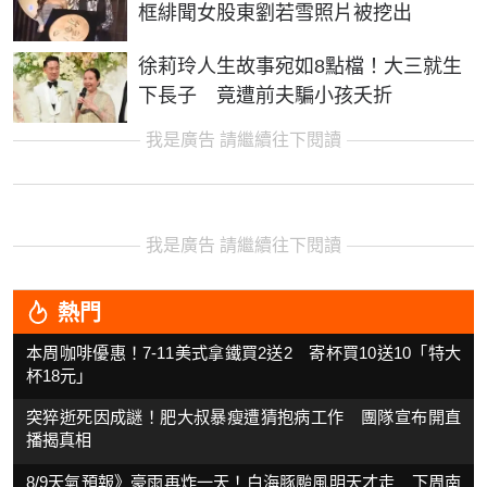
框緋聞女股東劉若雪照片被挖出
徐莉玲人生故事宛如8點檔！大三就生
下長子 竟遭前夫騙小孩夭折
我是廣告 請繼續往下閱讀
我是廣告 請繼續往下閱讀
熱門
本周咖啡優惠！7-11美式拿鐵買2送2 寄杯買10送10「特大
杯18元」
突猝逝死因成謎！肥大叔暴瘦遭猜抱病工作 團隊宣布開直
播揭真相
8/9天氣預報》豪雨再炸一天！白海豚颱風明天才走 下周南