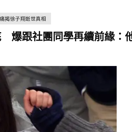
痛揭徐子翔逝世真相
底 爆跟社團同學再續前緣：