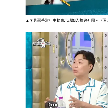
▲▼具惠善當年主動表示想加入搞笑社團。（圖／라디