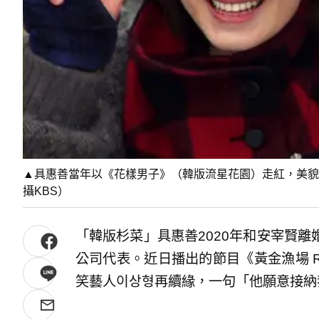
▲具惠善當年以《花樣男子》（韓版流星花園）走紅，美貌
攝KBS）
「韓版杉菜」具惠善2020年和安宰賢
公司代表。近日播出的節目《黃金漁場 Ra
笑藝人이상형再續緣，一句「他願意接納