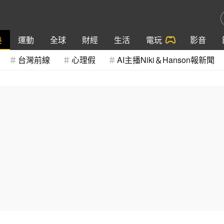
樂
運動
全球
財經
生活
電玩
影音
台灣前線
心理假
AI主播Niki＆Hanson報新聞