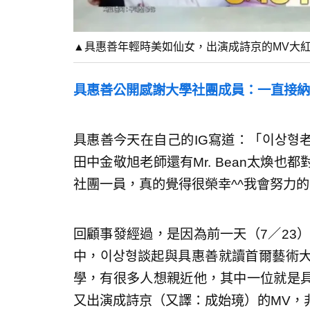
▲具惠善年輕時美如仙女，出演成詩京的MV大紅。（
具惠善公開感謝大學社團成員：一直接納
具惠善今天在自己的IG寫道：「이상형
田中金敬旭老師還有Mr. Bean太煥
社團一員，真的覺得很榮幸^^我會努力
回顧事發經過，是因為前一天（7／23）播出
中，이상형談起與具惠善就讀首爾藝術
學，有很多人想親近他，其中一位就是
又出演成詩京（又譯：成始璄）的MV，