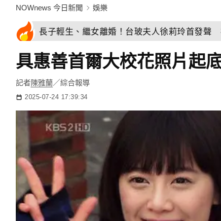
NOWnews 今日新聞
娛樂
長子輕生、繼女離婚！台玻夫人徐莉玲首發聲 
具惠善首爾大校花照片起
記者
陳雅蘭
／綜合報導
2025-07-24 17:39:34