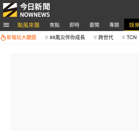
颱風來襲
娛
焦點
即時
要聞
專題
新電玩大觀園
88風災伴你成長
跨世代
TCN