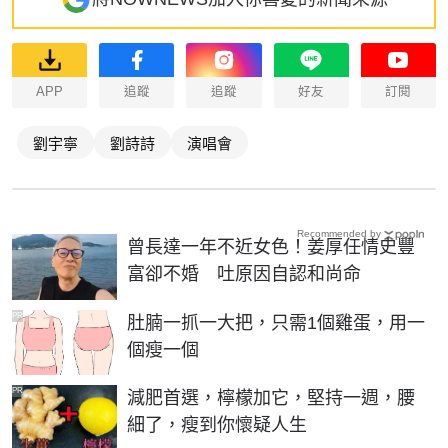
APP
追蹤
追蹤
好友
訂閱
劉宇寧
劉詩詩
演唱會
Recommended by
曾長達一年不近女色！姜厚任情史豐
富卻不婚 吐原因自認和尚命
PR
肚腩一抓一大把，只需1個雞蛋，用一
個瘦一個
PR
減肥首選，檸檬加它，堅持一週，腰
細了，瘦到你懷疑人生