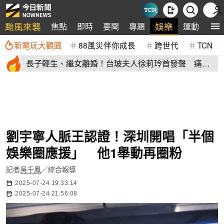
颱風來襲
娛樂
焦點
即時
要聞
專題
運動
全
新電玩大觀園
88風災伴你成長
跨世代
TCN
長子輕生、繼女離婚！台玻夫人徐莉玲首發聲 痛揭
徐子翔逝世真相
劉宇寧人脈王認證！深圳開唱「半個
娛樂圈應援」 他1舉動再圈粉
記者
吳千鳳
／綜合報導
2025-07-24 19:33:14
2025-07-24 21:56:08