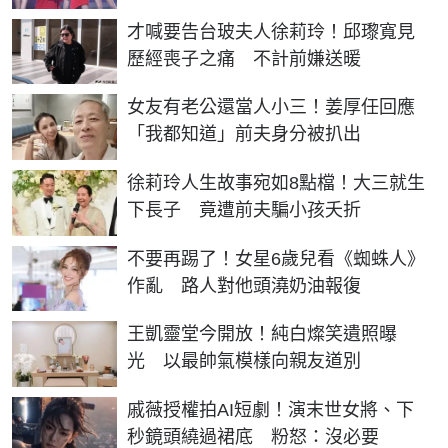
才喊要告台玻夫人徐莉玲！邱瓈寬見
歷經喪子之痛 不計前嫌送暖
女友有老公還當人小三！姜厚任回應
「我都知道」前夫身分被扒出
徐莉玲人生故事宛如8點檔！大三就生
下長子 竟遭前夫騙小孩夭折
不要再踢了！女星6歲兒看《蜘蛛人》
作亂 路人對他頭澆奶油報復
王凱靈堂今開放！純白燦笑遺照曝
光 以最帥氣模樣向親友道別
戚薇授權拍AI短劇！演末世女將、下
秒鏡頭繞過裙底 粉怒：沒必要