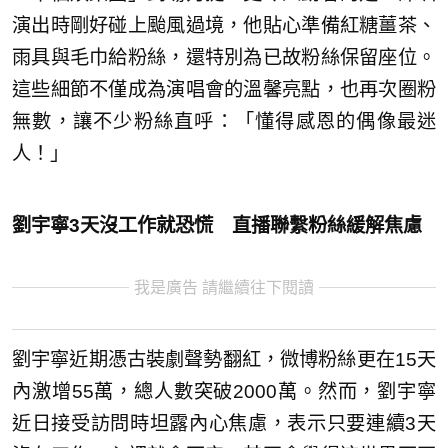
演出時剛好碰上颱風過境，他貼心準備紅糖薑茶、
雨具與毛巾給粉絲，還特別為已故粉絲保留座位。
這些細節不僅成為演唱會的溫馨亮點，也再次圈粉
無數，讓不少粉絲直呼：「懂得感恩的偶像最迷
人！」
劉宇寧3天沒工作就恐慌 直播聯繫粉絲緩解焦慮
我是廣告 請繼續往下閱讀
劉宇寧近期憑古裝劇聲勢翻紅，微博粉絲更在15天
內激增55萬，總人數突破2000萬。然而，劉宇寧
近日接受訪問時坦露內心焦慮，表示只要連續3天