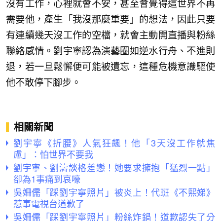
沒有工作，心裡就會不安，甚至會覺得這世界不再
需要他，產生「我沒那麼重要」的想法，因此只要
有連續幾天沒工作的空檔，就會主動開直播與粉絲
聯絡感情。劉宇寧認為演藝圈如逆水行舟、不進則
退，若一旦鬆懈便可能被遺忘，這種危機意識驅使
他不敢停下腳步。
相關新聞
劉宇寧《折腰》人氣狂飆！他「3天沒工作就焦
慮」：怕世界不要我
劉宇寧、劉濤談格差戀！她要求擁抱「猛烈一點」
卻為1事痛到哀嚎
吳姍儒「踩劉宇寧照片」被炎上！代班《不熙娣》
惹事電視台道歉了
吳姍儒「踩劉宇寧照片」粉絲炸鍋！道歉認失了分