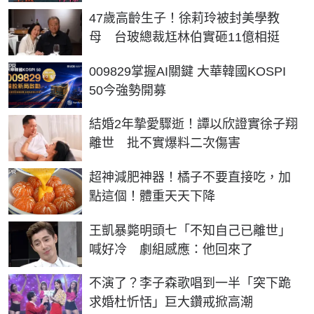
47歲高齡生子！徐莉玲被封美學教
母 台玻總裁尪林伯實砸11億相挺
PR
009829掌握AI關鍵 大華韓國KOSPI
50今強勢開募
結婚2年摯愛驟逝！譚以欣證實徐子翔
離世 批不實爆料二次傷害
PR
超神減肥神器！橘子不要直接吃，加
點這個！體重天天下降
王凱暴斃明頭七「不知自己已離世」
喊好冷 劇組感應：他回來了
不演了？李子森歌唱到一半「突下跪
求婚杜忻恬」巨大鑽戒掀高潮