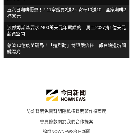
五六日咖啡優惠！7-11拿鐵買2送2、寄杯10送10 全家咖啡2
杯88元
波傑姆斯基要求2400萬美元年薪續約 勇士2027拚1億美元
薪資空間
慈濟10億疫苗騙局！「這舉動」博證嚴信任 郭台銘避坑關
鍵曝光
防詐聲明
免責聲明
隱私權聲明
著作權聲明
會員條款
關於我們
合作提案
追蹤NOWNEWS今日新聞