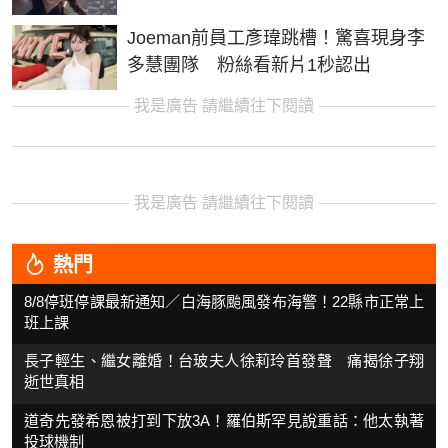
Joeman前員工彥瑋跳槽！驚喜現身李
多慧團隊 粉絲看新片1秒認出
我是廣告 請繼續往下閱讀
我是廣告 請繼續往下閱讀
熱門
8/8停班停課最新通知／白海豚颱風發布海警！22縣市正常上
班上課
長子輕生、繼女離婚！台玻夫人徐莉玲首發聲 痛揭徐子翔
逝世真相
道奇先發希恩被打到下放3A！羅伯斯罕見說重話：他太執著
投球機制