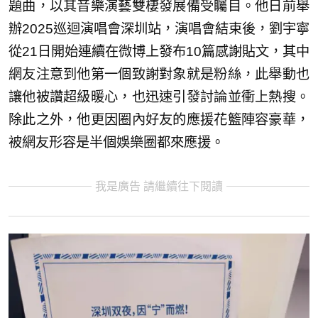
題曲，以其音樂演藝雙棲發展備受矚目。他日前舉
辦2025巡迴演唱會深圳站，演唱會結束後，劉宇寧
從21日開始連續在微博上發布10篇感謝貼文，其中
網友注意到他第一個致謝對象就是粉絲，此舉動也
讓他被讚超級暖心，也迅速引發討論並衝上熱搜。
除此之外，他更因圈內好友的應援花籃陣容豪華，
被網友形容是半個娛樂圈都來應援。
我是廣告 請繼續往下閱讀