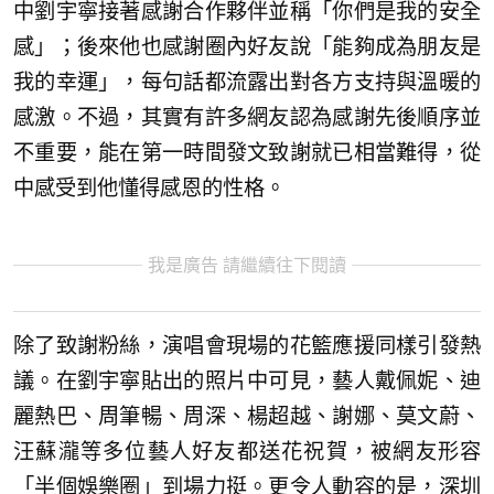
中劉宇寧接著感謝合作夥伴並稱「你們是我的安全
感」；後來他也感謝圈內好友說「能夠成為朋友是
我的幸運」，每句話都流露出對各方支持與溫暖的
感激。不過，其實有許多網友認為感謝先後順序並
不重要，能在第一時間發文致謝就已相當難得，從
中感受到他懂得感恩的性格。
我是廣告 請繼續往下閱讀
除了致謝粉絲，演唱會現場的花籃應援同樣引發熱
議。在劉宇寧貼出的照片中可見，藝人戴佩妮、迪
麗熱巴、周筆暢、周深、楊超越、謝娜、莫文蔚、
汪蘇瀧等多位藝人好友都送花祝賀，被網友形容
「半個娛樂圈」到場力挺。更令人動容的是，深圳