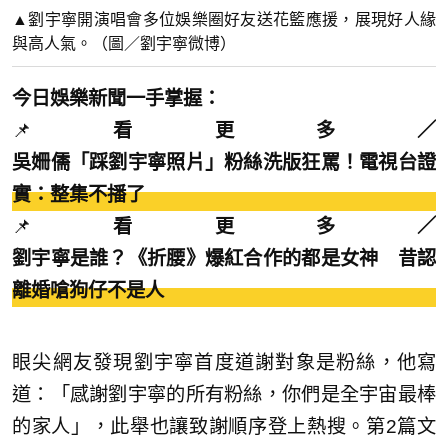
▲劉宇寧開演唱會多位娛樂圈好友送花籃應援，展現好人緣
與高人氣。（圖／劉宇寧微博）
今日娛樂新聞一手掌握：
📌
看更多／
吳姍儒「踩劉宇寧照片」粉絲洗版狂罵！電視台證
實：整集不播了
📌
看更多／
劉宇寧是誰？《折腰》爆紅合作的都是女神 昔認
離婚嗆狗仔不是人
眼尖網友發現劉宇寧首度道謝對象是粉絲，他寫
道：「感謝劉宇寧的所有粉絲，你們是全宇宙最棒
的家人」，此舉也讓致謝順序登上熱搜。第2篇文