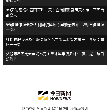
播揭真相
8/9天氣預報》豪雨再炸一天！白海豚颱風明天才走 下周南
部變天
8/9停班停課最新！桃園復興區今早緊急宣布 3縣市停班課
一次看
純棉衣服流汗為什麼臭爆？苦主哭這材質才魔王 專家：重
磅三倍臭
父親節星巴克大美式75元！星冰樂半價多1杯 買一送一路易
莎咖啡
防詐聲明
免責聲明
隱私權聲明
著作權聲明