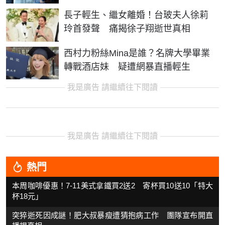
長子輕生、繼女離婚！台玻夫人徐莉
玲首發聲 痛揭徐子翔逝世真相
西村力粉絲Mina是誰？名牌大學畢業
轉戰酒店妹 疑遭網暴直播輕生
我是廣告 請繼續往下閱讀
我是廣告 請繼續往下閱讀
熱門
本周咖啡優惠！7-11美式拿鐵買2送2 寄杯買10送10「特大
杯18元」
突猝逝死因成謎！肥大叔暴瘦遭猜抱病工作 團隊宣布開直