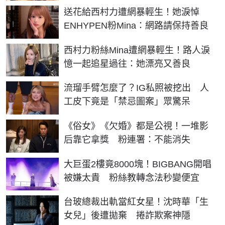
送花給西村力遭網暴輕生！她淚悼
ENHYPEN粉Mina：網路請保持善良
西村力粉絲Mina遭網暴輕生！路人淚
憶一起追星過往：她漂亮又善良
流瑠手臂怎麼了？IG私照被挖出 人
工皮下竟是「禁忌圖案」眾驚呆
《俗女》《欠婚》都是公視！一堆影
后靠它拿獎 粉連署：不能消失
大巨蛋2樓竟8000塊！BIGBANG開唱
被嫌太貴 粉絲教轉念法秒變便宜
台玻總裁出軌當紅女星！沈時華「生
女兒」後遭拋棄 捲詐欺案神隱