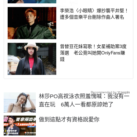
李榮浩〈小眼睛〉爆抄襲平井堅！
遭多個音樂平台刪除作曲人署名
曾替豆花妹寫歌！女星補助案3度
落選 老公竟叫她開OnlyFans賺
錢
Recommended by
林莎PO高衩泳衣照羞愧喊：我沒有一
直在玩 6萬人一看都原諒她了
PR
做到這點才有資格說愛你