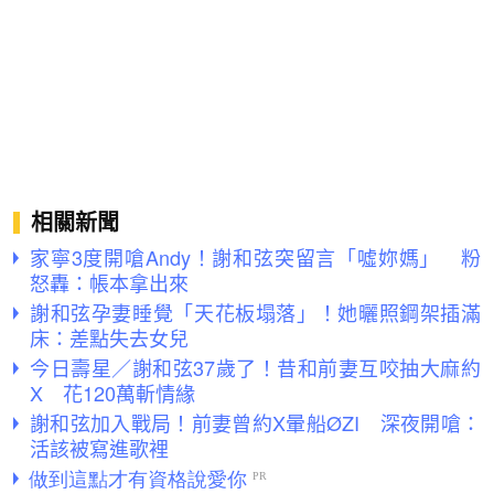
相關新聞
家寧3度開嗆Andy！謝和弦突留言「噓妳媽」 粉
怒轟：帳本拿出來
謝和弦孕妻睡覺「天花板塌落」！她曬照鋼架插滿
床：差點失去女兒
今日壽星／謝和弦37歲了！昔和前妻互咬抽大麻約
X 花120萬斬情緣
謝和弦加入戰局！前妻曾約X暈船ØZI 深夜開嗆：
活該被寫進歌裡