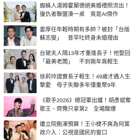
蜘蛛人湯姆霍蘭德絕美婚禮照流出！
復仇者聯盟湊一桌 竟是AI傑作
姜厚任年輕時期有多帥？被封「台版
蘇志燮」 昔罕吐終身未婚理由
台玻夫人隔13年才重逢長子！他娶回
「最美老闆」 不到兩年竟輕生
徐莉玲證實長子輕生！49歲才遇人生
摯愛 母子失聯多年僅重聚9年
《歌手2026》總冠軍出爐！胡彥斌奪
歌王、齊豫只拿第2 全場酸爆
遭立院刪凍預算！王小棣不爽為何黨
政介入：公視是國民的窗口