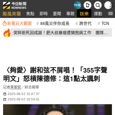
颱風來襲
娛樂
焦點
即時
要聞
專題
運動
全
新電玩大觀園
88風災伴你成長
跨世代
TCN
突猝逝死因成謎！肥大叔暴瘦遭猜抱病工作 團隊宣
布開直播揭真相
〈夠愛〉謝和弦不屑唱！「355字聲
明文」怒槓陳德修：這1點太諷刺
記者
黃聖凱
／綜合報導
2025-08-02 15:47:37
2025-08-02 16:59:01