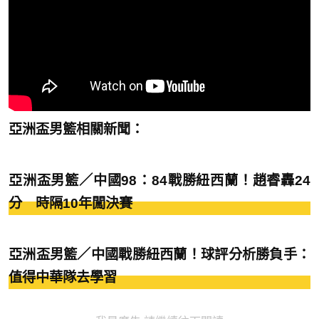
亞洲盃男籃相關新聞：
亞洲盃男籃／中國98：84戰勝紐西蘭！趙睿轟24
分 時隔10年闖決賽
亞洲盃男籃／中國戰勝紐西蘭！球評分析勝負手：
值得中華隊去學習