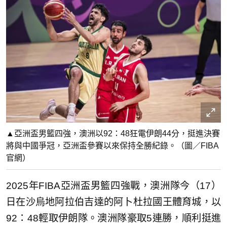
▲亞洲盃男籃四強，澳洲以92：48狂電伊朗44分，挺進決賽
將與中國爭冠，亞洲盃參賽以來保持全勝紀錄。（圖／FIBA
官網）
2025年FIBA亞洲盃男籃四強戰，澳洲隊今（17）
日在沙烏地阿拉伯吉達的阿卜杜拉國王體育城，以
92：48輕取伊朗隊。澳洲隊豪取5連勝，順利挺進