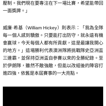
壓制。我們現在要專注在下一場比賽，希望能帶回
一面獎牌。」
威廉·希基（William Hickey）則表示：「我為全隊
每一個人感到驕傲。只要能打出防守，就永遠有機
會贏球，今天每個人都有所貢獻，這是最讓我開心
的地方。」這場勝利代表澳洲隊將挑戰隊史亞洲盃
三連霸，並保持亞洲盃自參賽以來的全勝紀錄。至
於伊朗隊，雖然不敵強敵，但能以改組後的陣容打
進四強，依舊是本屆賽事的一大亮點。