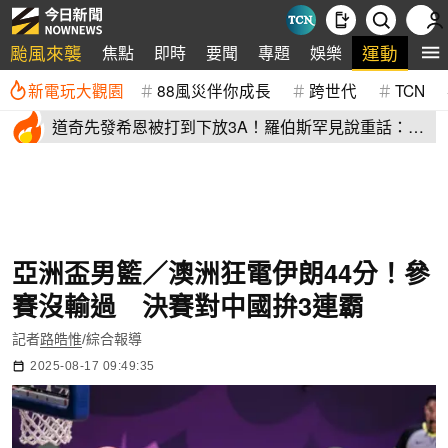
颱風來襲
運動
焦點
即時
要聞
專題
娛樂
全
新電玩大觀園
88風災伴你成長
跨世代
TCN
道奇先發希恩被打到下放3A！羅伯斯罕見說重話：他
太執著投球機制
亞洲盃男籃／澳洲狂電伊朗44分！參
賽沒輸過 決賽對中國拚3連霸
記者
路皓惟
/綜合報導
2025-08-17 09:49:35