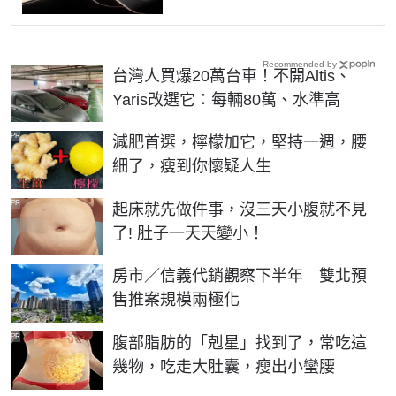
Recommended by
台灣人買爆20萬台車！不開Altis、
Yaris改選它：每輛80萬、水準高
PR
減肥首選，檸檬加它，堅持一週，腰
細了，瘦到你懷疑人生
PR
起床就先做件事，沒三天小腹就不見
了! 肚子一天天變小！
房市／信義代銷觀察下半年 雙北預
售推案規模兩極化
PR
腹部脂肪的「剋星」找到了，常吃這
幾物，吃走大肚囊，瘦出小蠻腰