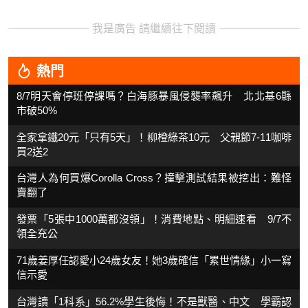
我是廣告 請繼續往下閱讀
熱門
8/7明天會停班停課嗎？白海豚暴風侵襲率飆升 北北基6縣
市破50%
全家拿鐵20元「只有5天」！柳橙綠茶10元 父親節7-11咖啡
買2送2
台灣人為何買爆Corolla Cross？撞擊測試結果被挖出：難怪
賣翻了
發票「5張中1000萬都沒領」！消費地點、明細速看 9/7不
領全充公
71歲姜厚任認愛小24歲女友！她3歲確信「累世情緣」小一寫
信示愛
台灣讀「1科系」56.2%學生後悔！不是獸醫、中文 學霸認