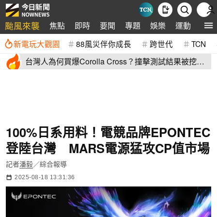
颱風來襲
焦點
即時
要聞
專題
娛樂
運動
全球
新電玩大觀園
88風災伴你成長
跨世代
TCN
台灣人為何買爆Corolla Cross？撞擊測試結果被挖
出：難怪賣翻了
100%日系用料！電競品牌EPONTEC
登陸台灣 MARS電源猛攻CP值市場
記者
潘毅
／綜合報導
2025-08-18 13:31:36