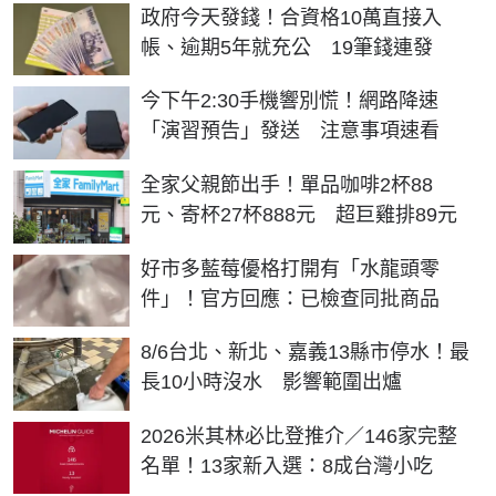
政府今天發錢！合資格10萬直接入
帳、逾期5年就充公 19筆錢連發
今下午2:30手機響別慌！網路降速
「演習預告」發送 注意事項速看
全家父親節出手！單品咖啡2杯88
元、寄杯27杯888元 超巨雞排89元
好市多藍莓優格打開有「水龍頭零
件」！官方回應：已檢查同批商品
8/6台北、新北、嘉義13縣市停水！最
長10小時沒水 影響範圍出爐
2026米其林必比登推介／146家完整
名單！13家新入選：8成台灣小吃