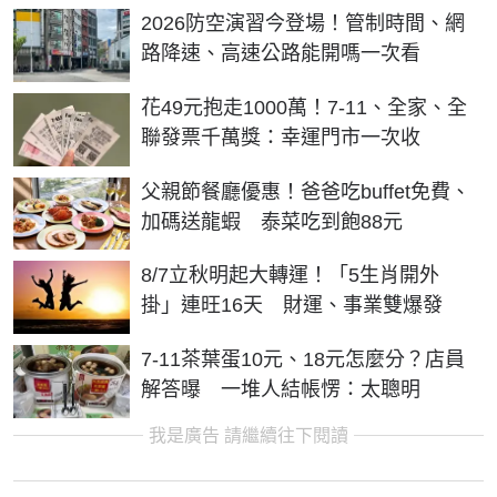
2026防空演習今登場！管制時間、網
路降速、高速公路能開嗎一次看
花49元抱走1000萬！7-11、全家、全
聯發票千萬獎：幸運門市一次收
父親節餐廳優惠！爸爸吃buffet免費、
加碼送龍蝦 泰菜吃到飽88元
8/7立秋明起大轉運！「5生肖開外
掛」連旺16天 財運、事業雙爆發
7-11茶葉蛋10元、18元怎麼分？店員
解答曝 一堆人結帳愣：太聰明
我是廣告 請繼續往下閱讀