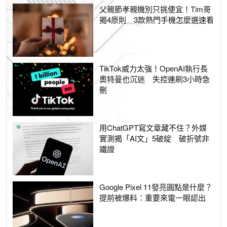
父親節孝親機別只挑便宜！Tim哥
揭4原則 3款熱門手機怎麼選速看
TikTok威力太強！OpenAI執行長
奧特曼也沉迷 失控連刷3小時急
刪
用ChatGPT寫文章藏不住？外媒
實測揭「AI文」5破綻 破折號非
鐵證
Google Pixel 11發亮圓點是什麼？
提前被爆料：重要來電一眼認出