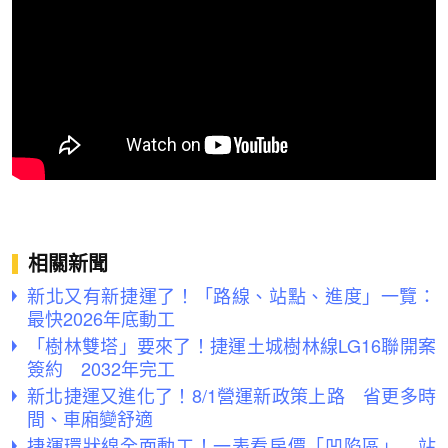
相關新聞
新北又有新捷運了！「路線、站點、進度」一覽：
最快2026年底動工
「樹林雙塔」要來了！捷運土城樹林線LG16聯開案
簽約 2032年完工
新北捷運又進化了！8/1營運新政策上路 省更多時
間、車廂變舒適
捷運環狀線全面動工！一表看房價「凹陷區」 站