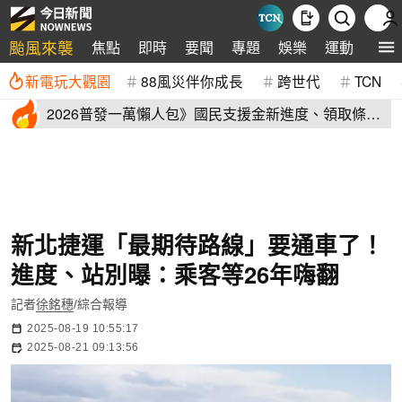
颱風來襲
焦點
即時
要聞
專題
娛樂
運動
全球
新電玩大觀園
88風災伴你成長
跨世代
TCN
2026普發一萬懶人包》國民支援金新進度、領取條
件、地方加碼速看
新北捷運「最期待路線」要通車了！
進度、站別曝：乘客等26年嗨翻
記者
徐銘穗
/綜合報導
2025-08-19 10:55:17
2025-08-21 09:13:56