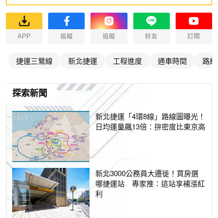
APP
追蹤
追蹤
好友
訂閱
捷運三鶯線
新北捷運
工程進度
通車時間
路線
探索新聞
新北捷運「4環8線」路線圖曝光！
日均運量飆13倍：拚密度比東京高
新北3000公務員大遷徙！買房選
哪捷運站 專家推：這站享補漲紅
利