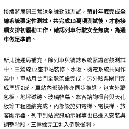
接續將展開三鶯線全線動態測試，
預計年底完成全
線系統穩定性測試，共完成13萬項測試後，才能接
續安排初履勘工作，確認列車行駛安全無虞，為通
車做足準備
。
新北捷運局補充，除列車與號誌系統緊鑼密鼓測試
中，三鶯線12座車站裝修、水環、機電系統共同作
業中，車站月台門全數架設完成，另外驗票閘門完
成率近9成，車站內部裝修亦同步推進，包含外牆
包板、地坪磁磚、玻璃帷幕、旅客諮詢櫃台與天花
板等工程陸續完成，內部設施如電梯、電扶梯、旅
客顯示器、列車到站資訊顯示器等也已進入安裝與
調整階段，三鶯線完工進入倒數衝刺。