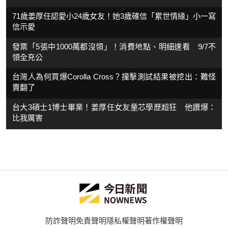
71歲姜厚任認愛小24歲女友！她3歲確信「累世情緣」小一寫
信示愛
發票「5張中1000萬都沒領」！消費地點、明細速看 9/7不
領全充公
台灣人為何買爆Corolla Cross？撞擊測試結果被挖出：難怪
賣翻了
台大3碩士1博士畢業！姜厚任女友童芯學歷超狂 他讚爆：
比我厲害
防詐聲明
免責聲明
隱私權聲明
著作權聲明