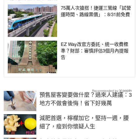
75萬人次搶搭！捷運三鶯線「試營
運時間、路線票價」：8/31前免費
EZ Way改官方委託、統一收費標
準？財部：審慎評估3個月內提報
告
Recommended by
預售屋客變要做什麼？過來人建議：3
地方不做會後悔！省下好幾萬
PR
減肥首選，檸檬加它，堅持一週，腰
細了，瘦到你懷疑人生