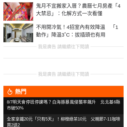
鬼月不宜搬家入厝？農曆七月房產「4
大禁忌」：化解方式一次看懂
不用開冷氣！4招室內有效降溫 「1
動作」降溫3˚C：拔插頭也有用
我是廣告 請繼續往下閱讀
我是廣告 請繼續往下閱讀
熱門
8/7明天會停班停課嗎？白海豚暴風侵襲率飆升 北北基6縣
市破50%
全家拿鐵20元「只有5天」！柳橙綠茶10元 父親節7-11咖啡
買2送2