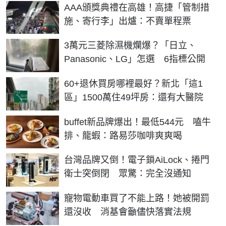
AAA頒獎典禮在高雄！高捷「管制措
施、寄行李」出爐：不賣單程票
3萬元三菱除濕機爛爆？「日立、
Panasonic、LG」怎選 6指標公開
60+退休買房哪裡最好？新北「這1
區」1500萬住49坪房：還有大醫院
buffet新品牌爆出！最低544元 嗑牛
排、龍蝦：路易莎咖啡爽爽喝
台灣品牌又倒！電子鎖AiLock、捲門
衛士突倒閉 眾驚：完全沒通知
寵物電動車買了不能上路！她被開罰
還沒收 消基會籲儘快落實法規