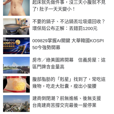
PR
起床就先做件事，沒三天小腹就不見
了! 肚子一天天變小！
不要的鍋子、不沾鍋丟垃圾還回收？
環保局公布正解：丟錯罰1200元
PR
009829掌握AI關鍵 大華韓國KOSPI
50今強勢開募
房市／綠美圖將開幕 信義房屋：這
區門牌含金量高
PR
腹部脂肪的「剋星」找到了，常吃這
幾物，吃走大肚囊，瘦出小蠻腰
建商倒閉潮？前無進帳、後無支援
台南建商苦撐交完最後一屋停業