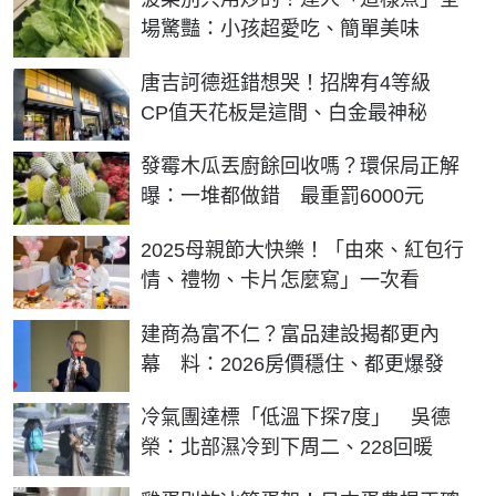
場驚豔：小孩超愛吃、簡單美味
唐吉訶德逛錯想哭！招牌有4等級
CP值天花板是這間、白金最神秘
發霉木瓜丟廚餘回收嗎？環保局正解
曝：一堆都做錯 最重罰6000元
2025母親節大快樂！「由來、紅包行
情、禮物、卡片怎麼寫」一次看
建商為富不仁？富品建設揭都更內
幕 料：2026房價穩住、都更爆發
冷氣團達標「低溫下探7度」 吳德
榮：北部濕冷到下周二、228回暖