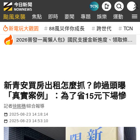
颱風來襲
焦點
即時
要聞
專題
娛樂
運動
全球
新電玩大觀園
88風災伴你成長
跨世代
TCN
2026普發一萬懶人包》國民支援金新進度、領取條
件、地方加碼速看
新青安買房出租怎麼抓？帥過頭曝
「真實案例」：為了省15元下場慘
記者
徐銘穗
/綜合報導
2025-08-23 14:18:14
2025-08-23 14:53:10