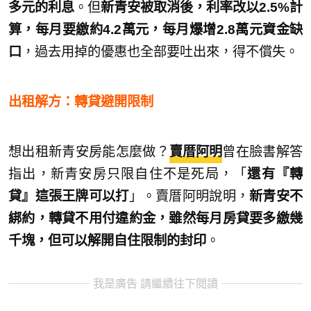
多元的利息
。但
新青安被取消後，利率改以2.5%計
算，每月要繳約4.2萬元，每月爆增2.8萬元資金缺
口
，過去用掉的優惠也全部要吐出來，得不償失。
出租解方：轉貸避開限制
想出租新青安房能怎麼做？
賣厝阿明
曾在臉書解答
指出，新青安房只限自住不是死局，「
還有『轉
貸』這張王牌可以打
」。賣厝阿明說明，
新青安不
綁約，轉貸不用付違約金，雖然每月房貸要多繳幾
千塊，但可以解開自住限制的封印
。
我是廣告 請繼續往下閱讀