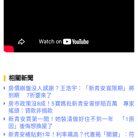
相關新聞
房價崩盤沒人感謝？王浩宇：「新青安寬限期」將
到期 7折要來了
房市政策沒8成！5寶媽批新青安害慘賠百萬 專家
搖頭：貸款非捐款
新青安買第一間！她裝潢做好住不到一年 「1原
因」後悔想換屋了
新青安補貼剩1年！利率飆高？代書揭「關鍵」：符