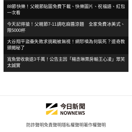
88節快樂！父親節貼圖免費下載、快樂圖片、祝福語、紅包
一次看
今天記得搶！父親節7-11請吃麻醬涼麵 全家免費冰美式、
限5000杯
大谷翔平盜壘失敗求挑戰被無視！網怒噴為何裝死？道奇教
頭揭秘了
寬魚營收衰退3千萬！公告主因「楊丞琳票房輸王心凌」眾笑
太誠實
防詐聲明
免責聲明
隱私權聲明
著作權聲明