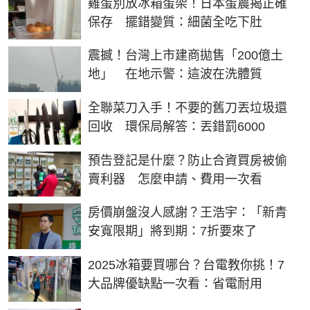
雞蛋別放冰箱蛋架！日本蛋農揭正確
保存 擺錯變質：細菌全吃下肚
震撼！台灣上市建商拋售「200億土
地」 在地示警：這波在洗體質
全聯菜刀入手！不要的舊刀丟垃圾還
回收 環保局解答：丟錯罰6000
預告登記是什麼？防止合資買房被偷
賣利器 怎麼申請、費用一次看
房價崩盤沒人感謝？王浩宇：「新青
安寬限期」將到期：7折要來了
2025冰箱要買哪台？台電教你挑！7
大品牌優缺點一次看：省電耐用