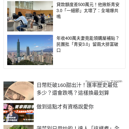
貸款額度差500萬元！他揪新青安
3.0「一細節」太壞了：全場爆共
鳴
年收400萬夫妻竟能領購屋補貼？
民團批「青安3.0」留兩大排富破
口
Recommended by
日幣貶破160甜出汁！匯率歷史最低
多少？還會跌嗎？這樣換最划算
PR
做到這點才有資格說愛你
菠菜別只用炒的！達人「這樣煮」全