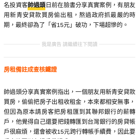
名投資客
帥過頭
日前在臉書分享真實案例，有朋友
用新青安貸款買房偷出租，熬過政府抓最嚴的時
期，最終卻為了「省15元」破功，下場超慘的。
我是廣告 請繼續往下閱讀
房租備註成查核鐵證
帥過頭分享真實案例指出，一個朋友用新青安貸款
買房，偷偷把房子出租收租金，本來都相安無事，
但因為原本請房客把房租匯到其聯邦銀行的薪轉
戶，他覺得自己還要把錢轉匯到台灣銀行的房貸帳
戶很麻煩，還會被收15元跨行轉帳手續費，因此要