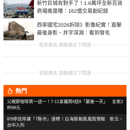
新竹巨城有對手了！1.6萬坪全新百貨
商場進度曝：162億交易創紀錄
西寧國宅2026拆除》影像紀實！直擊
最後身影、井字深淵：看到發毛
我是廣告 請繼續往下閱讀
我是廣告 請繼續往下閱讀
熱門
父親節咖啡買一送一！7-11拿鐵買8送8「最後一天」 全家2
杯88元
8/9停班停課「7縣市」達標！白海豚颱風風雨預報 新北、
台中入列