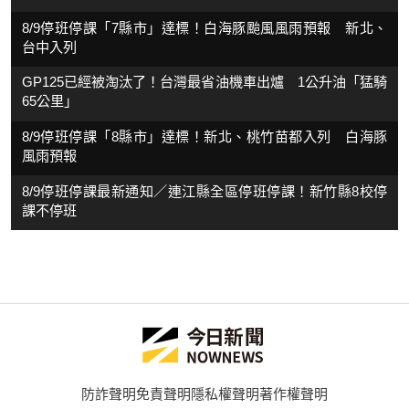
8/9停班停課「7縣市」達標！白海豚颱風風雨預報 新北、
台中入列
GP125已經被淘汰了！台灣最省油機車出爐 1公升油「猛騎
65公里」
8/9停班停課「8縣市」達標！新北、桃竹苗都入列 白海豚
風雨預報
8/9停班停課最新通知／連江縣全區停班停課！新竹縣8校停
課不停班
防詐聲明
免責聲明
隱私權聲明
著作權聲明