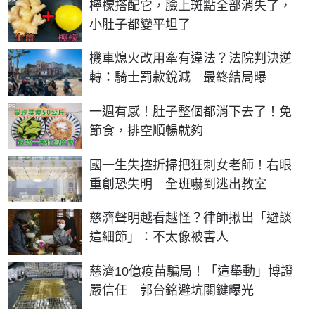
PR
檸檬搭配它，臉上斑點全部消失了，
小肚子都變平坦了
機車熄火改用牽有違法？法院判決逆
轉：騎士罰款銳減 最終結局曝
PR
一週有感！肚子整個都消下去了！免
節食，排空順暢就夠
國一生失控折掃把狂刺女老師！右眼
重創恐失明 全班嚇到逃出教室
慈濟聲明越看越怪？律師揪出「避談
這細節」：不太像被害人
慈濟10億疫苗騙局！「這舉動」博證
嚴信任 郭台銘避坑關鍵曝光