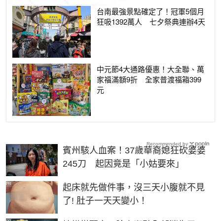
台南最強景點確定了！冠軍5個月
狂吸1392萬人 七夕祭典連辦4天
中元節4大通路優惠！大全聯、萬
家福滿額9折 全家普渡福箱399
元
Recommended by
賓州駭人血案！37歲華裔媳狂砍婆婆
245刀 起因竟是「小姑要來」
PR
起床就先做件事，沒三天小腹就不見
了! 肚子一天天變小！