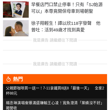
早餐店門口禁止停車！只有「SJ始源
可以」本尊竟開保母車到場朝聖
徐子翔輕生！譚以欣118字發聲 他
曾吐：活到49歲才找到真愛
我是廣告 請繼續往下閱讀
我是廣告 請繼續往下閱讀
熱門
父親節咖啡買一送一！7-11拿鐵買8送8「最後一天」 全家2
杯88元
楊丞琳演唱會爆滿還賺輸王心凌！寬魚澄清「業績沒不好」
揭營收