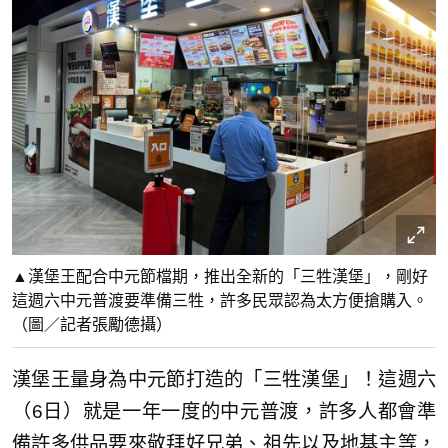
▲漢堡王配合中元節檔期，推出全新的「三牲漢堡」，剛好
這週六中元普渡要準備三牲，許多民眾認為太方便搶購入。
（圖／記者張勵德攝）
漢堡王量身為中元節打造的「三牲漢堡」！這週六
（6日）就是一年一度的中元普渡，許多人都會準
備許多供品要來敬拜好兄弟、祖先以及地基主等，