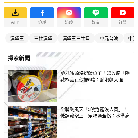
APP
追蹤
追蹤
好友
訂閱
漢堡王
三牲漢堡
漢堡王三牲堡
中元普渡
中元
探索新聞
颱風罐頭沒選鯖魚了！眾改瘋「隱
藏極品」秒掃6罐：配泡麵太強
全聯颱風天「3碗泡麵沒人買」！
低調藏架上 眾吃過全愣：水準高