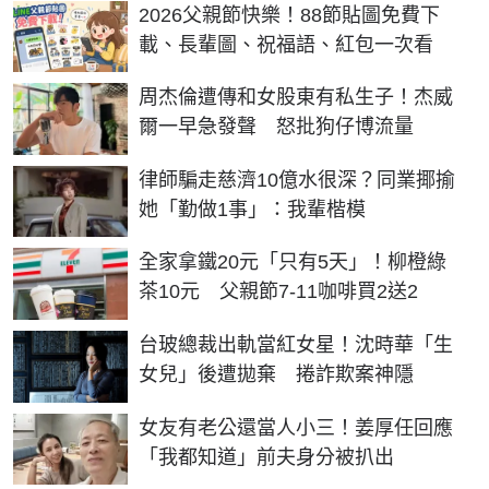
2026父親節快樂！88節貼圖免費下
載、長輩圖、祝福語、紅包一次看
周杰倫遭傳和女股東有私生子！杰威
爾一早急發聲 怒批狗仔博流量
律師騙走慈濟10億水很深？同業揶揄
她「勤做1事」：我輩楷模
全家拿鐵20元「只有5天」！柳橙綠
茶10元 父親節7-11咖啡買2送2
台玻總裁出軌當紅女星！沈時華「生
女兒」後遭拋棄 捲詐欺案神隱
女友有老公還當人小三！姜厚任回應
「我都知道」前夫身分被扒出