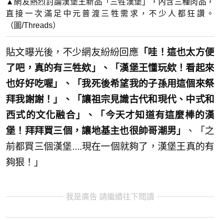
▲網友熱烈討論漢堡王新品「三牲漢堡」，內含三種肉品，
直接一次滿足中元普渡三牲需求，不少人都狂讚。
（圖/Threads）
貼文曝光後，不少網友紛紛回應
「哇！這也太方便
了吧，真的有三牲欸」、「漢堡王懂玩欸！看起來
也好好吃喔」、「我死後希望我的子孫用這個來祭
拜我謝謝！」、「讓祖宗見識古代和現代、中式和
西式的文化融合」、「今天才知道有這麼棒的漢
堡！拜拜買三個，讓地基主也很帥哥潮男」
、「之
前都買三個漢堡....現在一個就夠了，漢堡王真的有
夠狠！」
我是廣告 請繼續往下閱讀