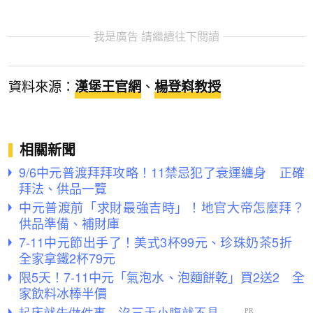
我是廣告 請繼續往下閱讀
資料來源：
漢堡王官網
、
楊登嵙教授
相關新聞
9/6中元普渡拜拜攻略！11禁忌犯了衰運纏身 正確
拜法、供品一覽
中元普渡前「求財最強吉時」！地官大帝怎麼拜？
供品準備、補財庫
7-11中元節出手了！美式3杯99元、珍珠奶茶5折
全家拿鐵2杯79元
限5天！7-11中元「氣泡水、泡麵餅乾」買2送2 全
家飲料冰棒半價