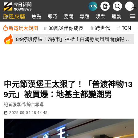
颱風來襲
焦點
即時
要聞
專題
娛樂
運動
全球
新電玩大觀園
88風災伴你成長
跨世代
TCN
8/9停班停課「7縣市」達標！白海豚颱風風雨預報
新北、台中入列
中元節漢堡王太狠了！「普渡神物13
9元」被買爆：地基主都變潮男
記者
張嘉哲
/綜合報導
2025-09-04 18:44:45