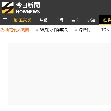
颱風來襲
娛
焦點
即時
要聞
專題
新電玩大觀園
88風災伴你成長
跨世代
TCN