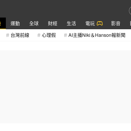
樂
運動
全球
財經
生活
電玩
影音
台灣前線
心理假
AI主播Niki＆Hanson報新聞