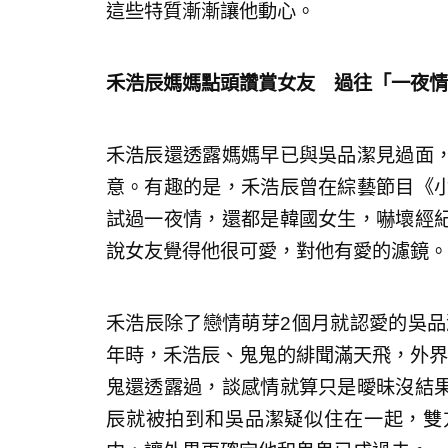
這些特質漸漸讓他動心。
禾浩辰媽媽點頭讚賞女友 過往「一夜情
禾浩辰還透露媽媽早已與吳品潔見過面
意。有趣的是，禾浩辰曾在綜藝節目《
試過一夜情，還都是韓國女生，嚇壞經
說女友覺得他很可愛，對他有愛的濾鏡。
禾浩辰除了戀情萌芽2個月就認愛的吳品
年時，禾浩辰、鬼鬼的緋聞滿天飛，外界
鬼還透露過，談感情就算只是曖昧沒結
辰就被拍到和吳品潔疑似住在一起，雙