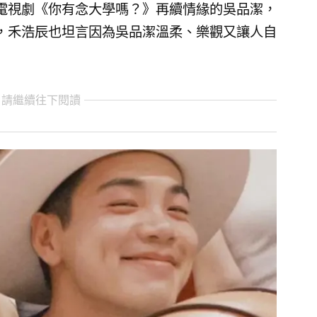
電視劇《你有念大學嗎？》再續情緣的吳品潔，
，禾浩辰也坦言因為吳品潔溫柔、樂觀又讓人自
 請繼續往下閱讀