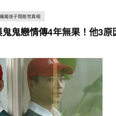
痛揭徐子翔逝世真相
與鬼鬼戀情傳4年無果！他3原