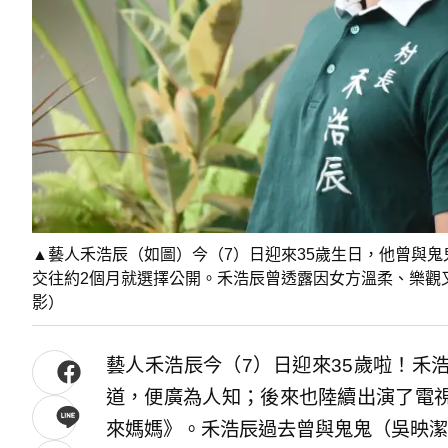
▲藝人禾浩辰（如圖）今（7）日迎來35歲生日，他曾與鬼
交往約2個月就選擇公開。禾浩辰曾透露因女方溫柔、樂觀
影）
藝人禾浩辰今（7）日迎來35歲啦！禾
道，便廣為人知；後來也陸續出演了電
來媽媽》。禾浩辰過去曾與鬼鬼（吳映潔