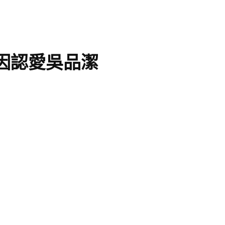
因認愛吳品潔