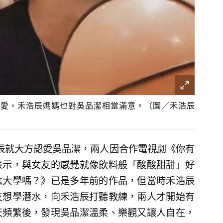
認愛，禾浩辰媽媽也對吳品潔相當滿意。（圖／禾浩辰
浩辰就大方認愛吳品潔，兩人因合作電視劇《你有
表示，與女友的感覺就像飲料般「酸酸甜甜」好
念大學嗎？》已是多年前的作品，但當時禾浩辰
友想學潛水，向禾浩辰打聽教練，兩人才開始有
天頻繁後，發現吳品潔溫柔、樂觀又讓人自在，