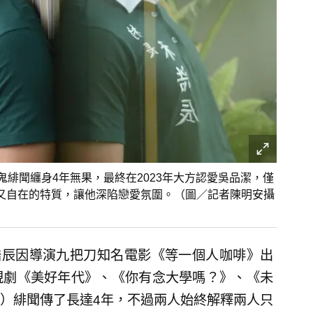
鬼緋聞纏身4年無果，最終在2023年大方認愛吳品潔，僅
又自在的特質，讓他深陷戀愛氛圍。（圖／記者陳明安攝
浩辰因導演九把刀知名電影《等一個人咖啡》出
視劇《美好年代》、《你有念大學嗎？》、《未
）緋聞傳了長達4年，不過兩人始終解釋兩人只