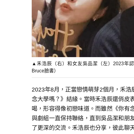
▲禾浩辰（右）和女友吳品潔（左）2023年
Bruce臉書）
2023年8月，正當戀情萌芽2個月，禾
念大學嗎？》結緣。當時禾浩辰還俏皮
喝，形容得像初戀味道。而雖然《你有
與劇組一直保持聯絡，直到吳品潔和朋
了更深的交流。禾浩辰也分享，彼此聊