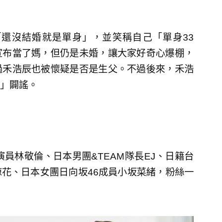
還沒結婚就是單身」，並笑稱自己「單身33
宣布當了媽，但仍是未婚，讓大家好奇心爆棚，
過禾浩辰也被懷疑是否是生父。不過後來，禾浩
」闢謠。
林敬倫、日本男團&TEAM隊長EJ​​、日籍台
花、日本女團日向坂46成員小坂菜緒，粉絲一