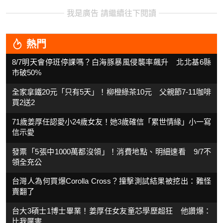
我是廣告 請繼續往下閱讀
熱門
8/7明天會停班停課嗎？白海豚暴風侵襲率飆升 北北基6縣
市破50%
全家拿鐵20元「只有5天」！柳橙綠茶10元 父親節7-11咖啡
買2送2
71歲姜厚任認愛小24歲女友！她3歲確信「累世情緣」小一寫
信示愛
發票「5張中1000萬都沒領」！消費地點、明細速看 9/7不
領全充公
台灣人為何買爆Corolla Cross？撞擊測試結果被挖出：難怪
賣翻了
台大3碩士1博士畢業！姜厚任女友童芯學歷超狂 他讚爆：
比我厲害