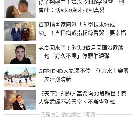
徐子翔輕生！譚以欣118字發聲 他
曾吐：活到49歲才找到真愛
百萬插畫家阿啾「向學長求婚成
功」！直播掏戒指粉絲看哭：要幸福
老高回來了！消失3個月回歸沒露臉
一句「好久不見」像顆催淚彈
GFRIEND人氣漲不停 代言水上樂園
一展活潑清新
《天下》創辦人高希均90歲離世！家
人遵遺囑不設靈堂、不辦告別式
我是廣告 請繼續往下閱讀