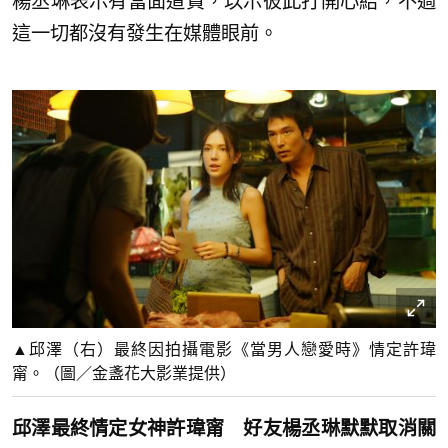
楊丞琳表示有當面道賀，以示彼此打開心結，不過
這一切都沒有發生在媒體眼前。
▲邱澤（右）最終因拍攝電影《當男人戀愛時》情定許瑋
甯。（圖／金盞花大影業提供）
邱澤最終情定女神許瑋甯 好友楊丞琳默默取消關