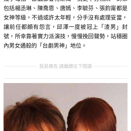
包括楊丞琳、陳喬恩、唐嫣、李毓芬、張鈞甯都是
女神等級，不過或許太年輕，分手沒有處理妥當，
讓前任都頗有怨言，邱澤一度被冠上「渣男」封
號，所幸靠著實力派演技，慢慢挽回聲勢，站穩圈
內男女通殺的「台劇男神」地位。
我是廣告 請繼續往下閱讀