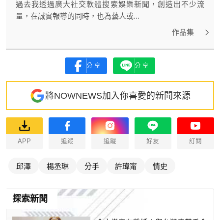
過去我透過廣大社交軟體搜索娛樂新聞，創造出不少流
量，在誠實報導的同時，也為藝人或...
作品集
分享
分享
將NOWNEWS加入你喜愛的新聞來源
APP
追蹤
追蹤
好友
訂閱
邱澤
楊丞琳
分手
許瑋甯
情史
探索新聞