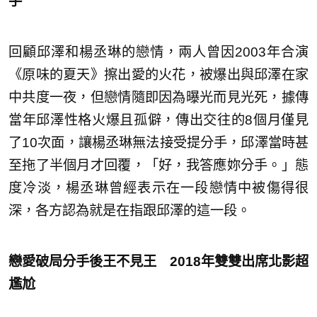
手
回顧邱澤和楊丞琳的戀情，兩人曾因2003年合演
《原味的夏天》擦出愛的火花，被爆出與邱澤在家
中共度一夜，但戀情隨即因為曝光而見光死，據傳
當年邱澤性格火爆且孤僻，傳出交往的8個月僅見
了10次面，讓楊丞琳無法接受提分手，邱澤當時甚
至拖了半個月才回覆，「好，我答應妳分手。」態
度冷淡，楊丞琳曾經表示在一段戀情中被傷得很
深，各方認為就是在指跟邱澤的這一段。
戀愛破局分手後王不見王 2018年雙雙出席北影超
尷尬