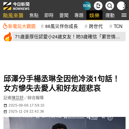
颱風來襲
娛樂
焦點
即時
要聞
專題
運動
全
新電玩大觀園
88風災伴你成長
跨世代
TCN
71歲姜厚任認愛小24歲女友！她3歲確信「累世情
緣」小一寫信示愛
邱澤分手楊丞琳全因他冷淡1句話！
女方慘失去愛人和好友超悲哀
記者
陳苡舒
／綜合報導
2025-09-06 17:59:10
2025-11-29 22:42:36