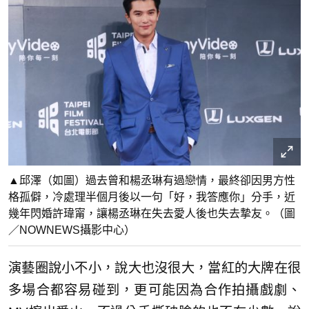
▲邱澤（如圖）過去曾和楊丞琳有過戀情，最終卻因男方性
格孤僻，冷處理半個月後以一句「好，我答應你」分手，近
幾年閃婚許瑋甯，讓楊丞琳在失去愛人後也失去摯友。（圖
／NOWNEWS攝影中心）
演藝圈說小不小，說大也沒很大，當紅的大牌在很
多場合都容易碰到，更可能因為合作拍攝戲劇、