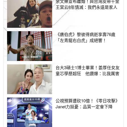
余文樂宣布離婚！與台灣皮帶千金
王棠云8年情滅：我們永遠是家人
《唐伯虎》黎彼得病逝享壽76歲
「左青龍右白虎」成絕響！
台大3碩士1博士畢業！姜厚任女友
童芯學歷超狂 他讚爆：比我厲害
公視預算遭砍10億！《零日攻擊》
Janet力挺憂：品質一定會下降