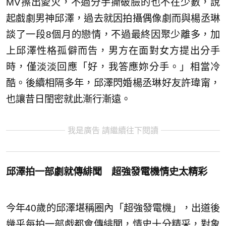
MV擦出愛火，不過分手撕破臉的也不在少數，說
起戲劇男神邱澤，過去就因拍攝偶像劇而與楊丞琳
談了一段8個月的戀情，不過最終因聚少離多，加
上邱澤性格孤僻而告，男方在面對女方提出分手
時，僅淡淡回應「好，我答應妳分手。」相當冷
酷。後續相隔多年，邱澤閃婚楊丞琳好友許瑋甯，
也讓昔日閨密就此漸行漸遠。
我是廣告 請繼續往下閱讀
邱澤拍一部劇就傳緋聞 超強發電機情史太精彩
今年40歲的邱澤堪稱圈內「超強發電機」，出道後
幾乎每拍一部戲都會傳緋聞，情史十分精采，對象