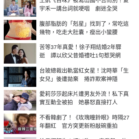
王凱《百味》被寫出國不告而別！夏
宇禾一講台詞就哽咽 劇迷全哭
PR
腹部脂肪的「剋星」找到了，常吃這
幾物，吃走大肚囊，瘦出小蠻腰
苦等37年真愛！徐子翔結婚2年驟
逝 譚以欣父昔婚禮吐1句惹哭網
台玻總裁出軌當紅女星！沈時華「生
女兒」後遭拋棄 捲詐欺案神隱
愛莉莎莎起床片遭男友外流！私下真
實互動全被拍 她暴怒直接打人
不看韓劇了！《玫瑰瞳鈴眼》時隔27
年翻紅 官方突更新粉敲碗重拍