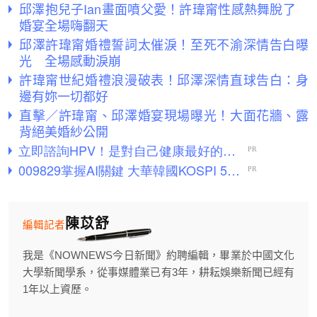
邱澤抱兒子Ian畫面噴父愛！許瑋甯性感熱舞脫了
婚宴全場嗨翻天
邱澤許瑋甯婚禮誓詞太催淚！至死不渝深情告白曝
光 全場感動淚崩
許瑋甯世紀婚禮浪漫破表！邱澤深情直球告白：身
邊有妳一切都好
直擊／許瑋甯、邱澤婚宴現場曝光！大面花牆、露
背絕美婚紗公開
陳苡舒
編輯記者
我是《NOWNEWS今日新聞》約聘編輯，畢業於中國文化
大學新聞學系，從事媒體業已有3年，耕耘娛樂新聞已經有
1年以上資歷。