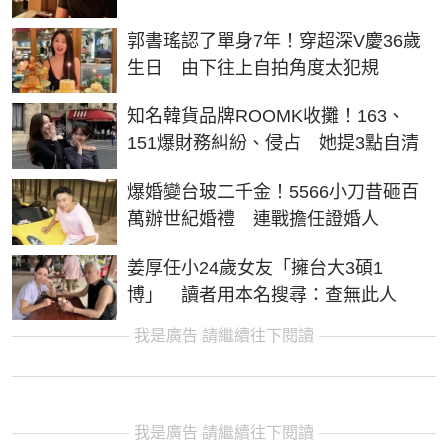
郭書瑤認了單身7年！穿超深V慶36歲
生日 由下往上自拍角度太犯規
知名韓貨品牌ROOMK收攤！163、
151爆財務糾紛、侵占 她提3點自清
爆婚變台玻二千金！5566小刀昔砸百
萬辦世紀婚禮 連戰擔任證婚人
姜厚任小24歲女友「擁台大3碩1
博」 讀者用本名搜尋：查無此人
我是廣告 請繼續往下閱讀
我是廣告 請繼續往下閱讀