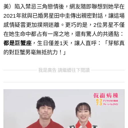
美）陷入禁忌三角戀情後，網友隨即聯想到她早在
2021年就與已婚男星田中圭傳出親密對話，讓這場
感情疑雲更加撲朔迷離。更巧的是，2位男星不僅
在她生命中都占有一席之地，還有驚人的共通點：
都是巨蟹座
，生日僅差1天，讓人直呼：「芽郁真
的對巨蟹男毫無抵抗力！」
我是廣告 請繼續往下閱讀