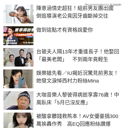
Recommended by
陳意涵情史超狂！組前男友團出國
倒追導演老公竟因牙齒斷掉交往
PR
做到這點才有資格說愛你
台玻夫人隔13年才重逢長子！他娶回
「最美老闆」 不到兩年竟輕生
娛樂搶先看／IU揭近況驚見前男友！
她發文淚悼西村力粉絲Mina
大咖音樂人黎彼得病逝享壽76歲！中
風臥床「5月已沒反應」
被酸拿髒錢救熊本！AV女優豪捐300
萬挨轟作秀 高EQ回應粉絲讚爆