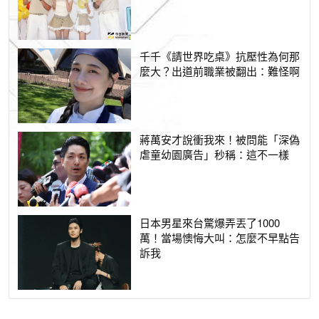
千千《請世界吃桌》抗壓性為何那
麼大？出道前職業被翻出：難怪啊
蔣萬安才說衝我來！被問能「深偽
虐童幼園廣告」秒稱：這不一樣
日本男星來台驚爆弄丟了1000
萬！當場懊悔大叫：怎麼不早點告
訴我