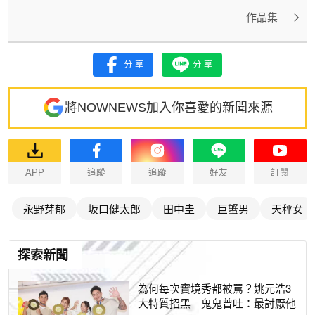
作品集
分享
分享
將NOWNEWS加入你喜愛的新聞來源
APP
追蹤
追蹤
好友
訂閱
永野芽郁
坂口健太郎
田中圭
巨蟹男
天秤女
探索新聞
為何每次實境秀都被罵？姚元浩3
大特質招黑 鬼鬼曾吐：最討厭他