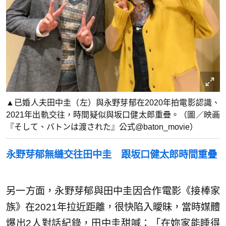
▲已婚人夫田中圭（左）與永野芽郁在2020年拍電影認識、
2021年出軌交往，時間疑似與坂口健太郎重疊。（圖／映画
『そして、バトンは渡された』公式@baton_movie）
永野芽郁無縫交往田中圭 跟坂口健太郎時間重疊
另一方面，永野芽郁與田中圭因合作電影《接棒家
族》在2021年拉近距離，很快陷入曖昧，當時媒體
爆出2人對話紀錄，田中圭甜喊：「在妳家能睡得