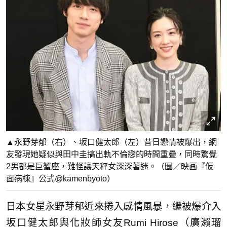
▲永野芽郁（右）、坂口健太郎（左）昔日戀情被爆出，網
友發現她疑似與田中圭搞出軌不倫戀的時間重疊，同時驚覺
2男都是巨蟹座，難怪讓天秤女深深著迷。（圖／映画『仮
面病棟』公式@kamenbyoto）
日本女星永野芽郁近來捲入感情風暴，繼被爆介入
坂口健太郎與化妝師女友Rumi Hirose（廣瀨瑠