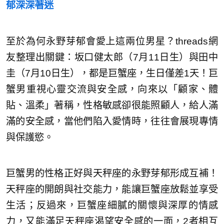
郁深深著迷
至於為何永野芽郁會愛上這兩位男星？threads網
友整理出關鍵：坂口健太郎（7月11日生）與田中
圭（7月10日生），都是巨蟹座，生日僅差1天！巨
蟹男重視心靈交流與安全感，向來以「顧家、體
貼、溫柔」著稱，性格敏感卻很能照顧人，給人滿
滿的安全感，當他們陷入愛情時，往往會展現專情
與保護慾。
巨蟹男的性格正好與天秤座的永野芽郁形成互補！
天秤座的開朗與社交能力，能讓巨蟹座放鬆並享受
生活；反過來，巨蟹座細膩的關懷與深厚的情感
力，又能滿足天秤座渴望安全感的一面，2者相互