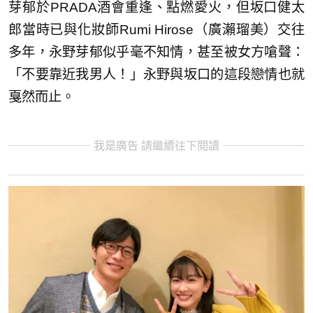
芽郁於PRADA酒會重逢、點燃愛火，但坂口健太
郎當時已與化妝師Rumi Hirose（廣瀨瑠美）交往
多年，永野芽郁似乎毫不知情，甚至被女方嗆聲：
「不要靠近我男人！」永野與坂口的這段戀情也就
戛然而止。
我是廣告 請繼續往下閱讀