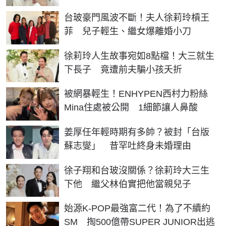
台玻豪門風波不斷！夫人徐莉玲槓王
菲 兒子輕生、繼女爆離婚小刀
徐莉玲人生故事宛如8點檔！大三就生
下長子 竟遭前夫騙小孩夭折
被網暴輕生！ENHYPEN西村力粉絲
Mina住處被公開 1細節讓人鼻酸
姜厚任年輕時期有多帥？被封「台版
蘇志燮」 昔罕吐終身未婚理由
徐子翔和台玻沒關係？徐莉玲大三生
下他 繼父林伯實把他當親兒子
始源K-POP最強富二代！為了不續約
SM 掏500億帶SUPER JUNIOR出逃