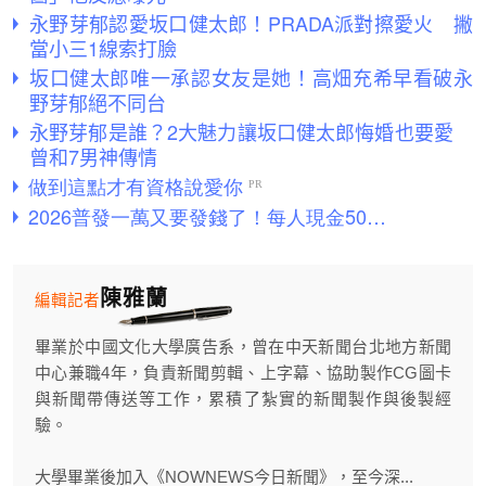
永野芽郁認愛坂口健太郎！PRADA派對擦愛火 撇
當小三1線索打臉
坂口健太郎唯一承認女友是她！高畑充希早看破永
野芽郁絕不同台
永野芽郁是誰？2大魅力讓坂口健太郎悔婚也要愛
曾和7男神傳情
陳雅蘭
編輯記者
畢業於中國文化大學廣告系，曾在中天新聞台北地方新聞
中心兼職4年，負責新聞剪輯、上字幕、協助製作CG圖卡
與新聞帶傳送等工作，累積了紮實的新聞製作與後製經
驗。
大學畢業後加入《NOWNEWS今日新聞》，至今深...