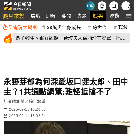
颱風來襲
娛樂
焦點
即時
要聞
專題
運動
全
新電玩大觀園
88風災伴你成長
跨世代
TCN
長子輕生、繼女離婚！台玻夫人徐莉玲首發聲 痛揭
徐子翔逝世真相
永野芽郁為何深愛坂口健太郎、田中
圭？1共通點網驚:難怪抵擋不了
記者
陳雅蘭
／綜合報導
2025-09-11 10:28:50
2025-09-11 18:02:24