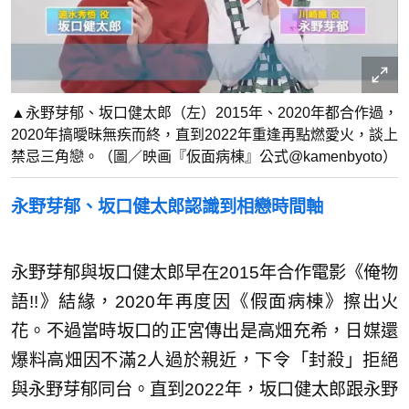
▲永野芽郁、坂口健太郎（左）2015年、2020年都合作過，
2020年搞曖昧無疾而終，直到2022年重逢再點燃愛火，談上
禁忌三角戀。（圖／映画『仮面病棟』公式@kamenbyoto）
永野芽郁、坂口健太郎認識到相戀時間軸
永野芽郁與坂口健太郎早在2015年合作電影《俺物
語!!》結緣，2020年再度因《假面病棟》擦出火
花。不過當時坂口的正宮傳出是高畑充希，日媒還
爆料高畑因不滿2人過於親近，下令「封殺」拒絕
與永野芽郁同台。直到2022年，坂口健太郎跟永野