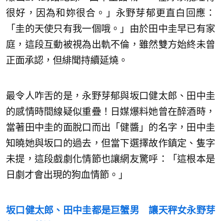
很好，因為和妳很合。」永野芽郁更直白回應：
「圭的天使只有我一個哦。」由於田中圭早已有家
庭，這段互動被視為出軌不倫，雖然雙方始終未曾
正面承認，但緋聞持續延燒。
最令人咋舌的是，永野芽郁與坂口健太郎、田中圭
的感情時間線疑似重疊！日媒爆料她曾在醉酒時，
當著田中圭的面脫口而出「健醬」的名字，田中圭
知曉她與坂口的過去，但當下選擇故作鎮定、隻字
未提，這段戲劇化情節也讓網友驚呼：「這根本是
日劇才會出現的狗血情節。」
坂口健太郎、田中圭都是巨蟹男 讓天秤女永野芽