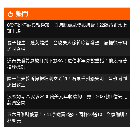
熱門
8/8停班停課最新通知／白海豚颱風發布海警！22縣市正常上
班上課
長子輕生、繼女離婚！台玻夫人徐莉玲首發聲 痛揭徐子翔
逝世真相
道奇先發希恩被打到下放3A！羅伯斯罕見說重話：他太執著
投球機制
國一生失控折掃把狂刺女老師！右眼重創恐失明 全班嚇到
逃出教室
波傑姆斯基要求2400萬美元年薪續約 勇士2027拚1億美元
薪資空間
五六日咖啡優惠！7-11拿鐵買2送2、寄杯10送10 全家咖啡2
杯88元