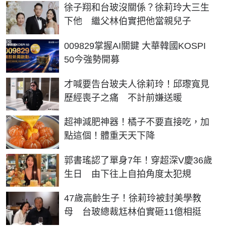
徐子翔和台玻沒關係？徐莉玲大三生
下他 繼父林伯實把他當親兒子
PR
009829掌握AI關鍵 大華韓國KOSPI
50今強勢開募
才喊要告台玻夫人徐莉玲！邱瓈寬見
歷經喪子之痛 不計前嫌送暖
PR
超神減肥神器！橘子不要直接吃，加
點這個！體重天天下降
郭書瑤認了單身7年！穿超深V慶36歲
生日 由下往上自拍角度太犯規
47歲高齡生子！徐莉玲被封美學教
母 台玻總裁尪林伯實砸11億相挺