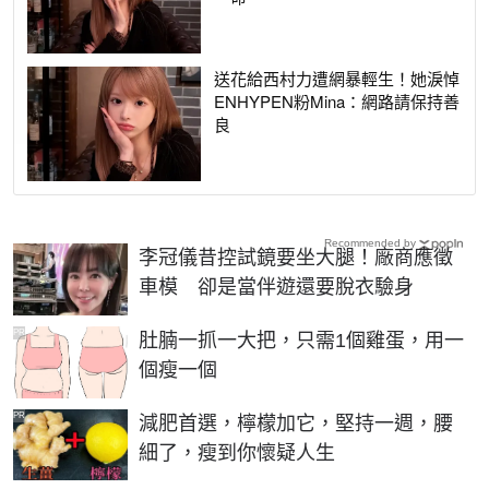
送花給西村力遭網暴輕生！她淚悼
ENHYPEN粉Mina：網路請保持善
良
Recommended by
李冠儀昔控試鏡要坐大腿！廠商應徵
車模 卻是當伴遊還要脫衣驗身
PR
肚腩一抓一大把，只需1個雞蛋，用一
個瘦一個
PR
減肥首選，檸檬加它，堅持一週，腰
細了，瘦到你懷疑人生