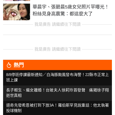
華晨宇、張碧晨5歲女兒照片罕曝光！
粉絲見身高震驚：都這麼大了
我是廣告 請繼續往下閱讀
我是廣告 請繼續往下閱讀
熱門
8/8停班停課最新通知／白海豚颱風發布海警！22縣市正常上
班上課
長子輕生、繼女離婚！台玻夫人徐莉玲首發聲 痛揭徐子翔
逝世真相
道奇先發希恩被打到下放3A！羅伯斯罕見說重話：他太執著
投球機制