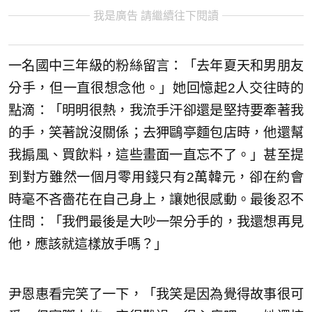
我是廣告 請繼續往下閱讀
一名國中三年級的粉絲留言：「去年夏天和男朋友
分手，但一直很想念他。」她回憶起2人交往時的
點滴：「明明很熱，我流手汗卻還是堅持要牽著我
的手，笑著說沒關係；去狎鷗亭麵包店時，他還幫
我搧風、買飲料，這些畫面一直忘不了。」甚至提
到對方雖然一個月零用錢只有2萬韓元，卻在約會
時毫不吝嗇花在自己身上，讓她很感動。最後忍不
住問：「我們最後是大吵一架分手的，我還想再見
他，應該就這樣放手嗎？」
尹恩惠看完笑了一下，「我笑是因為覺得故事很可