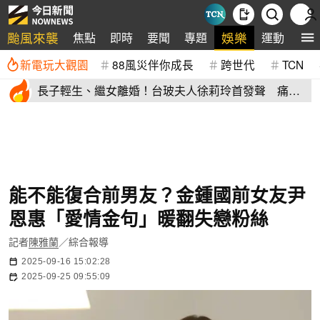
颱風來襲
娛樂
焦點
即時
要聞
專題
運動
全
新電玩大觀園
88風災伴你成長
跨世代
TCN
長子輕生、繼女離婚！台玻夫人徐莉玲首發聲 痛揭
徐子翔逝世真相
能不能復合前男友？金鍾國前女友尹
恩惠「愛情金句」暖翻失戀粉絲
記者
陳雅蘭
／綜合報導
2025-09-16 15:02:28
2025-09-25 09:55:09