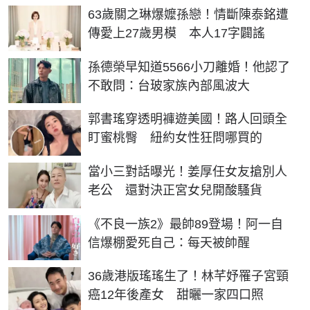
63歲關之琳爆嬤孫戀！情斷陳泰銘遭
傳愛上27歲男模 本人17字闢謠
孫德榮早知道5566小刀離婚！他認了
不敢問：台玻家族內部風波大
郭書瑤穿透明褲遊美國！路人回頭全
盯蜜桃臀 紐約女性狂問哪買的
當小三對話曝光！姜厚任女友搶別人
老公 還對決正宮女兒開酸騷貨
《不良一族2》最帥89登場！阿一自
信爆棚愛死自己：每天被帥醒
36歲港版瑤瑤生了！林芊妤罹子宮頸
癌12年後產女 甜曬一家四口照