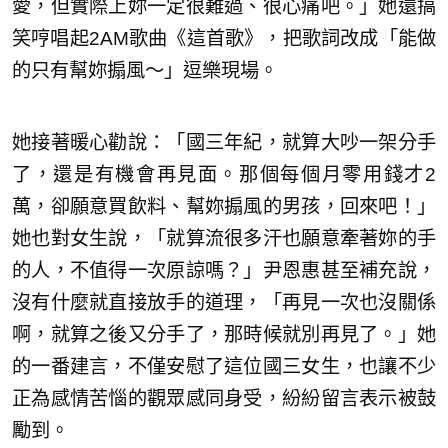
愛，但實際上妳一定很難過、很心痛吧。」她還搞
笑哼唱起2AM歌曲《這首歌》，把歌詞改成「能做
的只有幫妳搧風～」逗樂現場。
她接著暖心勸說：「國三年紀，就算大吵一架分手
了，還是有機會再見面。那個每個月零用錢才2
萬，卻願意買飲料、幫妳搧風的男孩，回來吧！」
她也對女生說，「就算流很多汗也願意牽著妳的手
的人，不值得一次原諒嗎？」尹恩惠甚至補充說，
沒有什麼就直接放手的道理，「再見一次也沒關係
啊，就算之後又分手了，那時候就別再見了。」她
的一番建言，不僅安慰了這位國三女生，也讓不少
正為感情苦惱的觀眾感同身受，紛紛留言表示被鼓
勵到。