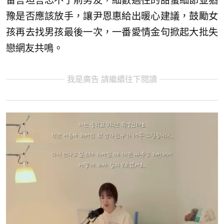
留言坦言忘不了前男友，細數過往的甜蜜細節並猶
豫是否應該放手，讓尹恩惠給出暖心建議，鼓勵女
孩再去找男孩最後一次，一番愛情金句掀起大批失
戀網友共鳴。
我是廣告 請繼續往下閱讀