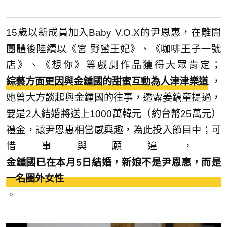
15歲以新成員加入Baby V.O.X的尹恩惠，在離開
團體後陸續以《宮 野蠻王妃》、《咖啡王子一號
店》、《想你》等戲劇作品獲得大眾肯定；
綜藝方面更因與金鍾國的甜蜜互動為人津津樂道
，
她曾大方談起與金鍾國的往事，透露姜鎬童提過，
要是2人結婚將送上1000萬韓元（約台幣25萬元）
禮金，讓尹恩惠相當感興趣，為此投入節目中；可
惜事與願違，
金鍾國已在本月5日結婚，新娘不是尹恩惠，而是
一名圈外女性
。