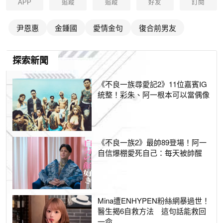
APP
追蹤
追蹤
好友
訂閱
尹恩惠
金鍾國
愛情金句
復合前男友
探索新聞
《不良一族尋愛記2》11位嘉賓IG
統整！彩朱、阿一根本可以當偶像
《不良一族2》最帥89登場！阿一
自信爆棚愛死自己：每天被帥醒
Mina遭ENHYPEN粉絲網暴過世！
醫生揭6自救方法 這句話能救回
一命