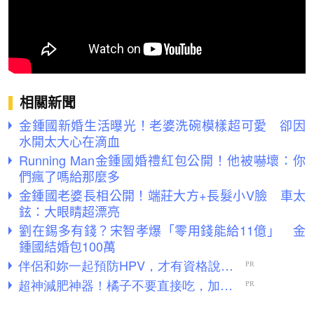
相關新聞
金鍾國新婚生活曝光！老婆洗碗模樣超可愛 卻因
水開太大心在滴血
Running Man金鍾國婚禮紅包公開！他被嚇壞：你
們瘋了嗎給那麼多
金鍾國老婆長相公開！端莊大方+長髮小V臉 車太
鉉：大眼睛超漂亮
劉在錫多有錢？宋智孝爆「零用錢能給11億」 金
鍾國結婚包100萬