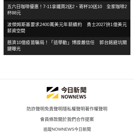
五六日咖啡優惠！7-11拿鐵買2送2、寄杯10送10 全家咖啡2
杯88元
波傑姆斯基要求2400萬美元年薪續約 勇士2027拚1億美元
薪資空間
慈濟10億疫苗騙局！「這舉動」博證嚴信任 郭台銘避坑關
鍵曝光
防詐聲明
免責聲明
隱私權聲明
著作權聲明
會員條款
關於我們
合作提案
追蹤NOWNEWS今日新聞