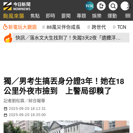
颱風來襲
焦點
即時
要聞
專題
娛樂
運動
全球
新電玩大觀園
88風災伴你成長
跨世代
TCN
快訊／落水文大生找到了！失蹤3天2夜「遺體浮
出」 家屬現場崩潰
獨／男考生搞丟身分證3年！她在18
公里外夜市撿到 上警局卻糗了
記者劉松霖／綜合報導
2025-09-20 18:12:31
2025-09-20 18:35:00