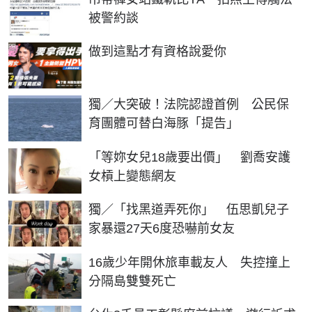
被警約談
PR
做到這點才有資格說愛你
獨／大突破！法院認證首例 公民保
育團體可替白海豚「提告」
「等妳女兒18歲要出價」 劉喬安護
女槓上變態網友
獨／「找黑道弄死你」 伍思凱兒子
家暴還27天6度恐嚇前女友
16歲少年開休旅車載友人 失控撞上
分隔島雙雙死亡