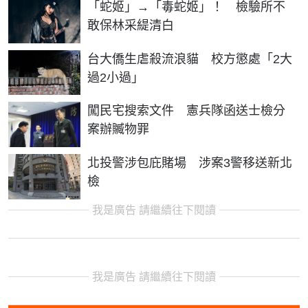
「蛇姬」→「毒蛇姬」！ 檢驗所不
敢保林采緹清白
台大僑生虐殺流浪貓 校方懲處「2大
過2小過」
闖民宅搜索文件 憲兵隊函送士檢分
案辦贓物罪
北投警涉包庇賭場 涉案3警移送新北
檢
我是廣告 請繼續往下閱讀
我是廣告 請繼續往下閱讀