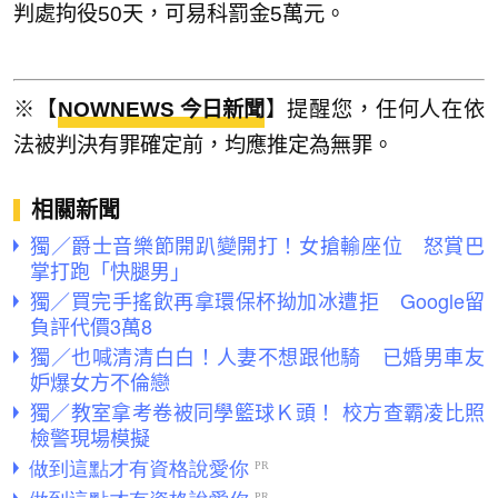
判處拘役50天，可易科罰金5萬元。
※【
NOWNEWS 今日新聞
】提醒您，任何人在依
法被判決有罪確定前，均應推定為無罪。
相關新聞
獨／爵士音樂節開趴變開打！女搶輸座位 怒賞巴
掌打跑「快腿男」
獨／買完手搖飲再拿環保杯拗加冰遭拒 Google留
負評代價3萬8
獨／也喊清清白白！人妻不想跟他騎 已婚男車友
妒爆女方不倫戀
獨／教室拿考卷被同學籃球Ｋ頭！ 校方查霸凌比照
檢警現場模擬