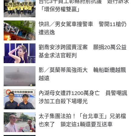
台化3千員工彰縣府前抗議 遊行訴求
「環保勞權雙贏」
快訊／男女駕車撞警車 警開11槍仍
遭逃逸
劉喬安涉跨國賣淫案 願捐20萬公益
基金求法官輕判
影／莫蘭蒂風強雨大 輪船斷纜越飄
越遠
內湖母女遭詐1200萬身亡 員警嘲諷
涉加工自殺下場曝光
太子集團法拍！「台北車王」兄弟檔
也來了 鎖定這1輛還要互送車