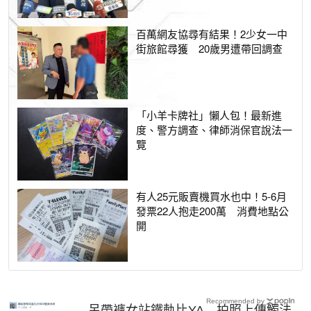
百萬網友協尋有結果！2少女一中
街旅館尋獲 20歲男遭帶回調查
「小羊卡牌社」懶人包！最新進
度、警方調查、律師消保官說法一
覽
有人25元販賣機買水也中！5-6月
發票22人抱走200萬 消費地點公
開
Recommended by
吊帶褲女站鐵軌比YA 拍照上傳觸法