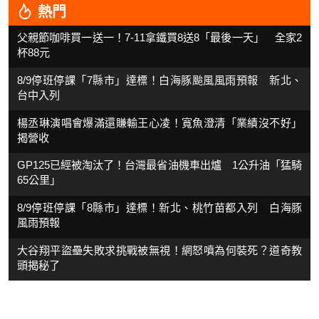
熱門
父親節咖啡買一送一！7-11拿鐵買8送8「最後一天」 全家2
杯88元
8/9停班停課「7縣市」達標！白海豚颱風風雨預報 新北、
台中入列
楊丞琳演唱會爆滿還賺輸王心凌！寬魚澄清「業績沒不好」
揭營收
GP125已經被淘汰了！台灣最省油機車出爐 1公升油「猛騎
65公里」
8/9停班停課「8縣市」達標！新北、桃竹苗都入列 白海豚
風雨預報
大谷翔平盜壘失敗求挑戰被無視！網怒噴為何裝死？道奇教
頭揭秘了