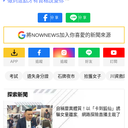
分享
分享
將NOWNEWS加入你喜愛的新聞來源
APP
追蹤
追蹤
好友
訂閱
考試
遺失身分證
石牌夜市
拾獲女子
川資救助
探索新聞
自稱靈異體質！以「卡到狐仙」誘
騙女童離家 網路探險直播主栽了