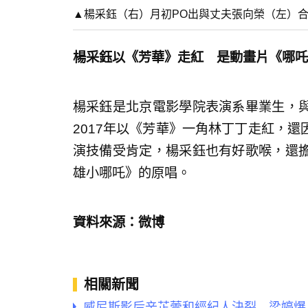
▲楊采鈺（右）月初PO出與丈夫張向榮（左）合
楊采鈺以《芳華》走紅 是動畫片《哪吒
楊采鈺是北京電影學院表演系畢業生，
2017年以《芳華》一角林丁丁走紅，
演技備受肯定，楊采鈺也有好歌喉，還
雄小哪吒》的原唱。
資料來源：微博
相關新聞
威尼斯影后辛芷蕾和經紀人決裂 梁婷爆