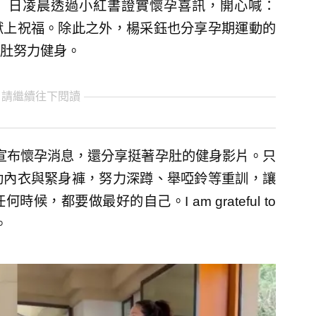
0）日凌晨透過小紅書證實懷孕喜訊，開心喊：
獻上祝福。除此之外，楊采鈺也分享孕期運動的
肚努力健身。
 請繼續往下閱讀
宣布懷孕消息，還分享挺著孕肚的健身影片。只
動內衣與緊身褲，努力深蹲、舉啞鈴等重訓，讓
，都要做最好的自己。I am grateful to
。