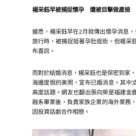
楊采鈺早被捕捉懷孕 還被目擊做產檢
據悉，楊采鈺早在2月就傳出懷孕消息，
旅行時，被捕捉挺著孕肚逛街。但楊采
布喜訊。
而對於結婚消息，楊采鈺也是保密到家，
海邊度假的美照，宣布已婚消息。其中
高度話題。網友也翻出張向榮是福建金
融系畢業後，負責家族企業的海外業務，
因投資話劇合作相戀。