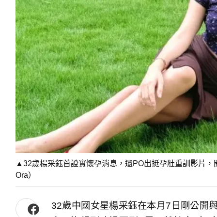
▲32歲楊采鈺首證實懷孕消息，還PO出挺孕肚重訓影片
Ora）
32歲中國女星楊采鈺在本月7日剛公開