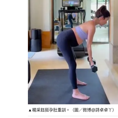
▲楊采鈺挺孕肚重訓。（圖／微博@詩卓卓丫）