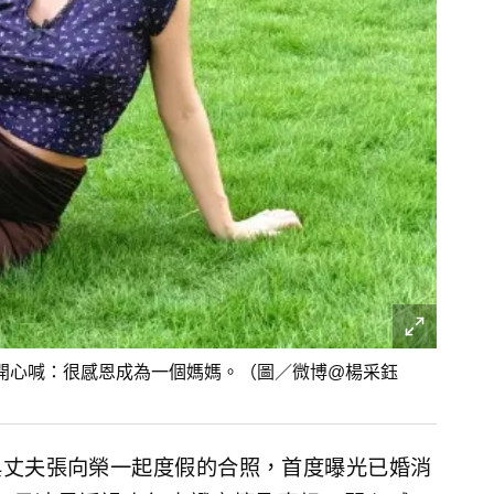
，開心喊：很感恩成為一個媽媽。（圖／微博@楊采鈺
與丈夫張向榮一起度假的合照，首度曝光已婚消