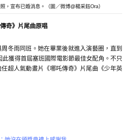
照，宣布已婚消息。（圖／微博@楊采鈺Ora）
傳奇》片尾曲原唱
與周冬雨同班。她在畢業後就進入演藝圈，直到
還因此獲得首屆塞班國際電影節最佳女配角。不只
擔任超人氣動畫片《哪吒傳奇》片尾曲《少年英
：她沒在頒獎典禮上感謝我