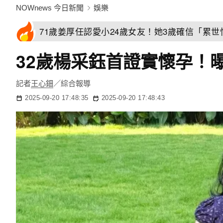
NOWnews 今日新聞
娛樂
71歲姜厚任認愛小24歲女友！她3歲確信「累
32歲楊采鈺首證實懷孕！
記者
王心鈿
／綜合報導
2025-09-20 17:48:35
2025-09-20 17:48:43