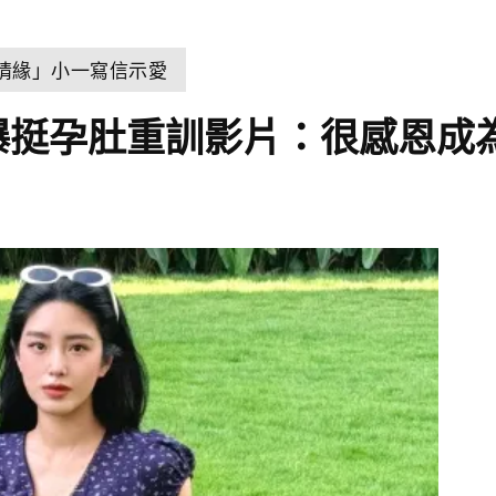
世情緣」小一寫信示愛
曝挺孕肚重訓影片：很感恩成