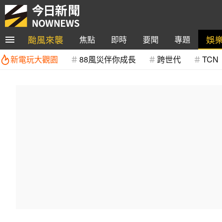
颱風來襲
娛
焦點
即時
要聞
專題
新電玩大觀園
88風災伴你成長
跨世代
TCN