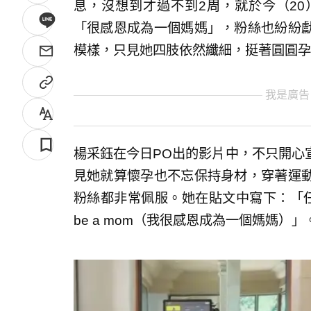
息，沒想到才過不到2周，就於今（2
「很感恩成為一個媽媽」，粉絲也紛紛
模樣，只見她四肢依然纖細，挺著圓圓孕
我是廣告
楊采鈺在今日PO出的影片中，不只開心
見她就算懷孕也不忘保持身材，穿著運
粉絲都非常佩服。她在貼文中寫下：「任何時候
be a mom（我很感恩成為一個媽媽）」