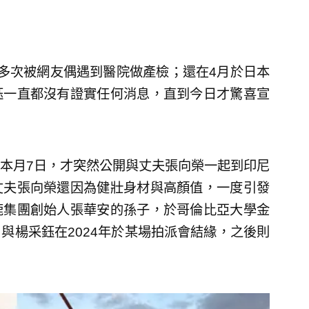
多次被網友偶遇到醫院做產檢；還在4月於日本
鈺一直都沒有證實任何消息，直到今日才驚喜宣
本月7日，才突然公開與丈夫張向榮一起到印尼
丈夫張向榮還因為健壯身材與高顏值，一度引發
鹿集團創始人張華安的孫子，於哥倫比亞大學金
與楊采鈺在2024年於某場拍派會結緣，之後則