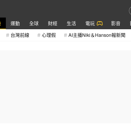
樂
運動
全球
財經
生活
電玩
影音
台灣前線
心理假
AI主播Niki＆Hanson報新聞