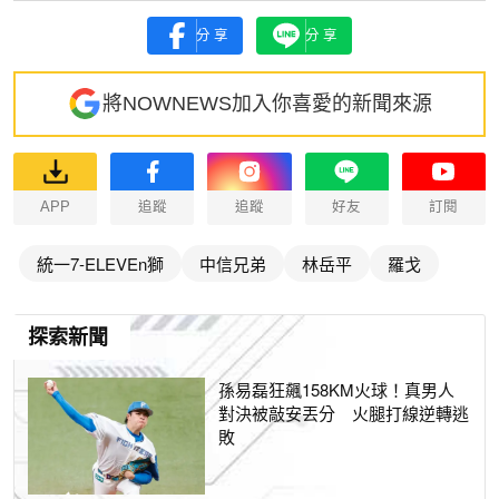
分享
分享
將NOWNEWS加入你喜愛的新聞來源
APP
追蹤
追蹤
好友
訂閱
統一7-ELEVEn獅
中信兄弟
林岳平
羅戈
探索新聞
孫易磊狂飆158KM火球！真男人
對決被敲安丟分 火腿打線逆轉逃
敗