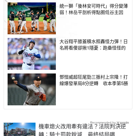
統一獅「後林安可時代」得分變薄
弱！林岳平剖析得點圈低谷主因
大谷翔平膝蓋積水照轟怪力彈！日
名將看傻卻揪1隱憂：跑壘怪怪的
鄧愷威超狂尾勁三振村上宗隆！打
線爆發單局8分逆轉 收本季第5勝
Recommended by
機車熄火改用牽有違法？法院判決逆
轉：騎士罰款銳減 最終結局曝