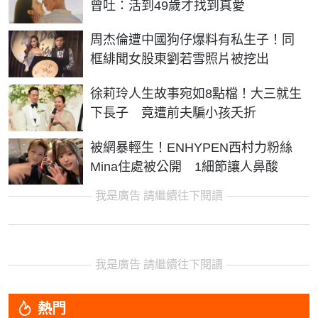
曾吐：活到49歲才找到真愛
周杰倫遭中國狗仔爆料有私生子！同
框緋聞女股東劉若雪照片被挖出
徐莉玲人生故事宛如8點檔！大三就生
下長子 竟遭前夫騙小孩夭折
被網暴輕生！ENHYPEN西村力粉絲
Mina住處被公開 1細節讓人鼻酸
我是廣告 請繼續往下閱讀
我是廣告 請繼續往下閱讀
熱門