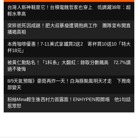
台灣人新神鞋是它！台積電魏哲家也穿上 低調藏38年：超
輕水準高
突猝逝死因成謎！肥大叔暴瘦遭猜抱病工作 團隊宣布開直
播揭真相
本周咖啡優惠！7-11美式拿鐵買2送2 寄杯買10送10「特大
杯18元」
被黃仁勳點名！「1科系」大翻紅：錄取分數飆高 72.7%讀
過不後悔
8/9天氣預報》豪雨再炸一天！白海豚颱風明天才走 下周南
部變天
粉絲Mina輕生後西村力首露面！ENHYPEN照開唱 他1句話
惹眾怒