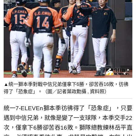
▲統一獅本季對戰中信兄弟僅拿下6勝，卻苦吞16敗，彷彿
得了「恐象症」。（圖／記者葉政勳攝 , 資料照）
統一7-ELEVEn獅本季彷彿得了「恐象症」，只要
遇到中信兄弟，就像是變了一支球隊，本季交手22
次，僅拿下6勝卻苦吞16敗。獅隊總教練林岳平直