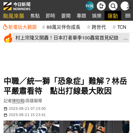
颱風來襲
運動
焦點
即時
要聞
專題
娛樂
全
新電玩大觀園
88風災伴你成長
跨世代
TCN
村上宗隆又開轟！日本打者單季100轟寫首見紀錄 這
2人加入差太多
中職／統一獅「恐象症」難解？林岳
平嚴肅看待 點出打線最大敗因
記者
陳柏翰
/高雄報導
2025-09-21 07:15:00
2025-09-21 15:23:41