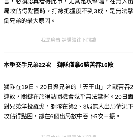
言，必須認真看待此事，尤其是攻擊端，在無人出
局攻佔得點圈時，打線把握度不到3成，是無法擊
倒兄弟的最大原因。
我是廣告 請繼續往下閱讀
本季交手兄弟22次 獅隊僅拿6勝苦吞16敗
獅隊在19日、20日與兄弟的「天王山」之戰苦吞2
連敗，關鍵在於得點圈機會幾乎無法掌握。20日面
對兄弟洋投羅戈，獅隊在第2、3局無人出局情況下
攻佔得點圈，卻在6個出局數中吞下5次三振。