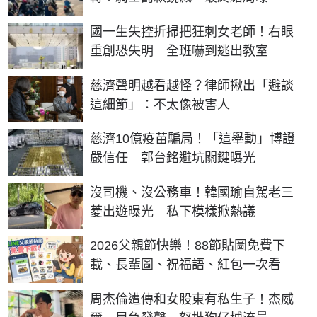
國一生失控折掃把狂刺女老師！右眼
重創恐失明 全班嚇到逃出教室
慈濟聲明越看越怪？律師揪出「避談
這細節」：不太像被害人
慈濟10億疫苗騙局！「這舉動」博證
嚴信任 郭台銘避坑關鍵曝光
沒司機、沒公務車！韓國瑜自駕老三
菱出遊曝光 私下模樣掀熱議
2026父親節快樂！88節貼圖免費下
載、長輩圖、祝福語、紅包一次看
周杰倫遭傳和女股東有私生子！杰威