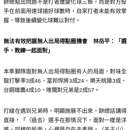
餅總點出問題不是打者遭變化球三振，而是對方投
手在前面用速球搶好球數時，自家打者未能有效掌
握，導致後續變化球難以對付。
無法有效把握無人出局得點圈機會 林岳平：「選
手、教練一起面對」
本季獅隊面對無人出局得點圈有人的局面，對味全
龍打擊率3成46、富邦悍將3成24、樂天桃猿3成、
台鋼雄鷹4成10，唯獨對兄弟是2成57。
打線在遇到兄弟時，明顯施展不出來，餅總話講得
直接，「（過去）選手在那情況下，面對一樣是洋
將、同樣的局面，心裡是自在去表現，（天王山）