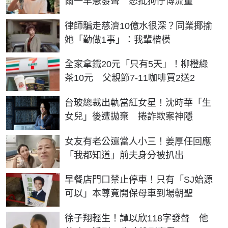
爾一早急發聲 怒批狗仔博流量
律師騙走慈濟10億水很深？同業揶揄
她「勤做1事」：我輩楷模
全家拿鐵20元「只有5天」！柳橙綠
茶10元 父親節7-11咖啡買2送2
台玻總裁出軌當紅女星！沈時華「生
女兒」後遭拋棄 捲詐欺案神隱
女友有老公還當人小三！姜厚任回應
「我都知道」前夫身分被扒出
早餐店門口禁止停車！只有「SJ始源
可以」本尊竟開保母車到場朝聖
徐子翔輕生！譚以欣118字發聲 他