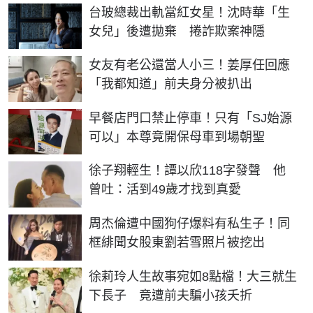
台玻總裁出軌當紅女星！沈時華「生
女兒」後遭拋棄 捲詐欺案神隱
女友有老公還當人小三！姜厚任回應
「我都知道」前夫身分被扒出
早餐店門口禁止停車！只有「SJ始源
可以」本尊竟開保母車到場朝聖
徐子翔輕生！譚以欣118字發聲 他
曾吐：活到49歲才找到真愛
周杰倫遭中國狗仔爆料有私生子！同
框緋聞女股東劉若雪照片被挖出
徐莉玲人生故事宛如8點檔！大三就生
下長子 竟遭前夫騙小孩夭折