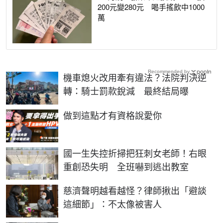
200元變280元 喝手搖飲中1000
萬
Recommended by
機車熄火改用牽有違法？法院判決逆
轉：騎士罰款銳減 最終結局曝
PR
做到這點才有資格說愛你
國一生失控折掃把狂刺女老師！右眼
重創恐失明 全班嚇到逃出教室
慈濟聲明越看越怪？律師揪出「避談
這細節」：不太像被害人