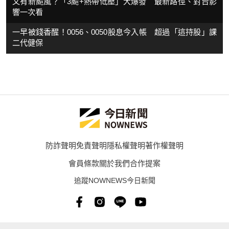
又有新颱風？「3颱+熱帶低壓」大爆發 最新路徑、對台影
響一次看
一早被錢香醒！0056、0050股息今入帳 超過「這持股」課
二代健保
防詐聲明
免責聲明
隱私權聲明
著作權聲明
會員條款
關於我們
合作提案
追蹤NOWNEWS今日新聞