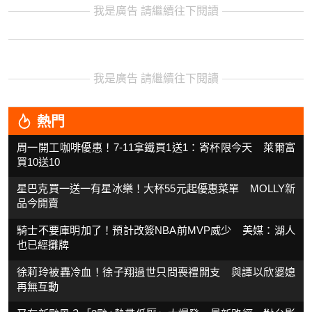
我是廣告 請繼續往下閱讀
我是廣告 請繼續往下閱讀
熱門
周一開工咖啡優惠！7-11拿鐵買1送1：寄杯限今天 萊爾富
買10送10
星巴克買一送一有星冰樂！大杯55元起優惠菜單 MOLLY新
品今開賣
騎士不要庫明加了！預計改簽NBA前MVP威少 美媒：湖人
也已經攤牌
徐莉玲被轟冷血！徐子翔過世只問喪禮開支 與譚以欣婆媳
再無互動