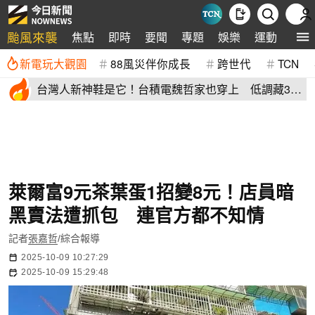
颱風來襲
焦點
即時
要聞
專題
娛樂
運動
全球
新電玩大觀園
88風災伴你成長
跨世代
TCN
台灣人新神鞋是它！台積電魏哲家也穿上 低調藏38
年：超輕水準高
萊爾富9元茶葉蛋1招變8元！店員暗
黑賣法遭抓包 連官方都不知情
記者
張嘉哲
/綜合報導
2025-10-09 10:27:29
2025-10-09 15:29:48