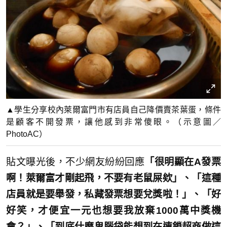
▲學生分享校內萊爾富門市有店員自己降價賣茶葉蛋，條件
是顧客不開發票，讓他感到非常傻眼。（示意圖／
PhotoAC）
貼文曝光後，不少網友紛紛回應
「很明顯在A發票
啊！萊爾富才剛起飛，不要有老鼠屎欸」、「這種
店員就是要舉發，私藏發票想要兌獎啦！」、「好
好笑，才便宜一元也想要我放棄1000萬中獎機
會？」、「到底什麼鬼腦袋能想到在連鎖超商做這