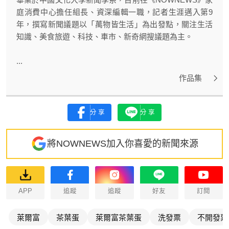
庭消費中心擔任組長、資深編輯一職，記者生涯邁入第9
年，撰寫新聞議題以「萬物皆生活」為出發點，關注生活
知識、美食旅遊、科技、車市、新奇網搜議題為主。
...
作品集
分享
分享
將NOWNEWS加入你喜愛的新聞來源
APP
追蹤
追蹤
好友
訂閱
萊爾富
茶葉蛋
萊爾富茶葉蛋
洗發票
不開發票