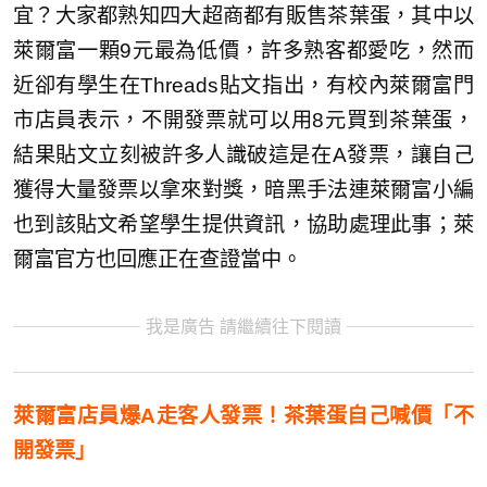
宜？大家都熟知四大超商都有販售茶葉蛋，其中以
萊爾富一顆9元最為低價，許多熟客都愛吃，然而
近卻有學生在Threads貼文指出，有校內萊爾富門
市店員表示，不開發票就可以用8元買到茶葉蛋，
結果貼文立刻被許多人識破這是在A發票，讓自己
獲得大量發票以拿來對獎，暗黑手法連萊爾富小編
也到該貼文希望學生提供資訊，協助處理此事；萊
爾富官方也回應正在查證當中。
我是廣告 請繼續往下閱讀
萊爾富店員爆A走客人發票！茶葉蛋自己喊價「不
開發票」