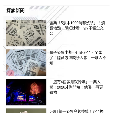
探索新聞
發票「5張中1000萬都沒領」！消
費地點、明細速看 9/7不領全充
公
電子發票中獎不用跑7-11、全家
了！隱藏方法錢秒入帳 一堆人不
知
「還有4個多月就跨年」一票人
驚：2026才剛開始！他曝一事更
恐怖
5-6月統一發票今起換錢！7-11換