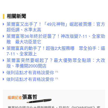
相關新聞
萊爾富又出手了！「49元神物」崛起被買爆：官方
超低調、水準太高
萊爾富等36年終於逆襲了！神改版變7-11、全家勁
敵 最大功臣是它
萊爾富真的動手了！超強2大服務曝 眾全拍手：逼
7-11、全家跟上
萊爾富突然要崛起了？最大優勢眾全點頭：大改
版、準備開2000間店
張嘉哲
編輯記者
畢業於中國文化大學新聞學系，目前在《NOWNEWS》家