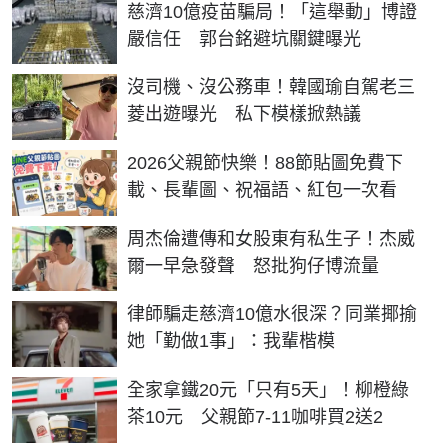
慈濟10億疫苗騙局！「這舉動」博證
嚴信任 郭台銘避坑關鍵曝光
沒司機、沒公務車！韓國瑜自駕老三
菱出遊曝光 私下模樣掀熱議
2026父親節快樂！88節貼圖免費下
載、長輩圖、祝福語、紅包一次看
周杰倫遭傳和女股東有私生子！杰威
爾一早急發聲 怒批狗仔博流量
律師騙走慈濟10億水很深？同業揶揄
她「勤做1事」：我輩楷模
全家拿鐵20元「只有5天」！柳橙綠
茶10元 父親節7-11咖啡買2送2