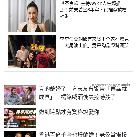
《不良2》主持Awich人生超抓
馬！前夫曾坐8年牢、家裡竟被槍
掃射
李李仁父親節有來賓！全家福驚見
「大尾油土伯」竟是陶晶瑩幫圓夢
Recommended by
真的離婚了！方志友曾警告「再講就
成真」 楊銘威酒後失控嚇孩子
PR
做到這點才有資格說愛你
香港百億千金也爆離婚！老公當街摟