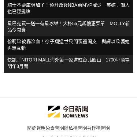
騎士不要庫明加了！預計改簽NBA前MVP威少 美媒：湖人
也已經攤牌
星巴克買一送一有星冰樂！大杯55元起優惠菜單 MOLLY新
品今開賣
徐莉玲被轟冷血！徐子翔過世只問喪禮開支 與譚以欣婆媳
再無互動
快訊／NITORI MALL海外第一家進駐台北圓山 1700坪商場
明年3月開
防詐聲明
免責聲明
隱私權聲明
著作權聲明