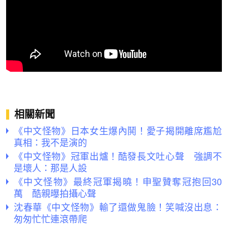
相關新聞
《中文怪物》日本女生爆內鬨！愛子揭開離席尷尬
真相：我不是演的
《中文怪物》冠軍出爐！酷發長文吐心聲 強調不
是壞人：那是人設
《中文怪物》最終冠軍揭曉！申聖贊奪冠抱回30
萬 酷親曝拍攝心聲
沈春華《中文怪物》輸了還做鬼臉！笑喊沒出息：
匆匆忙忙連滾帶爬