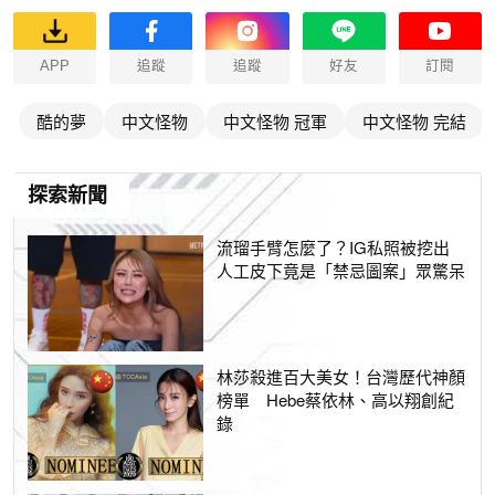
APP
追蹤
追蹤
好友
訂閱
酷的夢
中文怪物
中文怪物 冠軍
中文怪物 完結
探索新聞
流瑠手臂怎麼了？IG私照被挖出
人工皮下竟是「禁忌圖案」眾驚呆
林莎殺進百大美女！台灣歷代神顏
榜單 Hebe蔡依林、高以翔創紀
錄