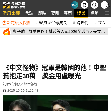
颱風來襲
娛樂
焦點
即時
要聞
專題
運動
全
新電玩大觀園
88風災伴你成長
跨世代
TCN
與子瑜、舒華角逐！林莎首入圍2026全球百大美女
IG私照超辣
《中文怪物》冠軍是韓國的他！申聖
贊抱走30萬 獎金用處曝光
記者
莊婷伃
／綜合報導
2025-10-20 21:12:48