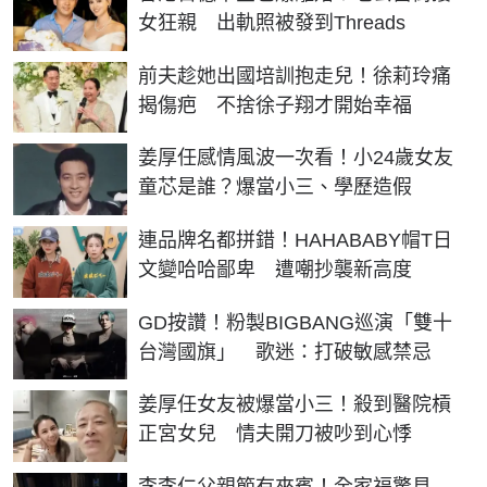
女狂親 出軌照被發到Threads
前夫趁她出國培訓抱走兒！徐莉玲痛
揭傷疤 不捨徐子翔才開始幸福
姜厚任感情風波一次看！小24歲女友
童芯是誰？爆當小三、學歷造假
連品牌名都拼錯！HAHABABY帽T日
文變哈哈鄙卑 遭嘲抄襲新高度
GD按讚！粉製BIGBANG巡演「雙十
台灣國旗」 歌迷：打破敏感禁忌
姜厚任女友被爆當小三！殺到醫院槓
正宮女兒 情夫開刀被吵到心悸
李李仁父親節有來賓！全家福驚見