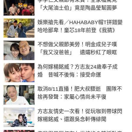
「大尾油土伯」竟是陶晶瑩幫圓夢
娛樂搶先看／HAHABABY帽T拼錯變
哈哈鄙卑！童芯18年前登《我猜》
不想做父親節美勞！明金成兒子嘆
「我又沒爸爸」 遺孀秒紅了眼眶
為何嫁楊銘威？方志友24歲奉子成
婚 昔喊不後悔：接受命運
取消8/11直播！肥大叔驟逝 團隊不
捨再發聲：家屬心情尚未平復
方志友情史一次看！從玩咖到帶球閃
嫁楊銘威、還跟吳念軒傳緋聞