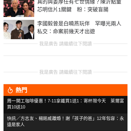
真的與姜厚任有七世情緣？陳沂點童
芯明信片1關鍵 粉：突破盲腸
李國毅曾是白曉燕玩伴 罕曝光兩人
私交：命案前幾天才出遊
我是廣告 請繼續往下閱讀
我是廣告 請繼續往下閱讀
熱門
周一開工咖啡優惠！7-11拿鐵買1送1：寄杯限今天 萊爾富
買10送10
快訊／方志友、楊銘威離婚！謝「孩子的爸」12年包容：永
遠是家人