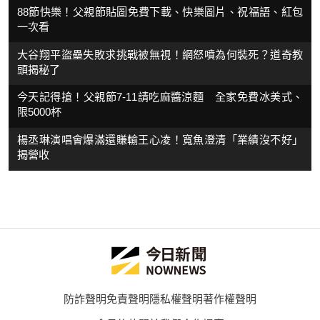
88節快樂！父親節貼圖免費下載、快樂圖片、祝福語、紅包
一次看
大谷翔平盜壘失敗求挑戰被無視！網怒噴為何裝死？道奇教
頭揭秘了
今天記得搶！父親節7-11請吃麻醬涼麵 全家免費冰美式、
限5000杯
楊丞琳演唱會爆滿還賺輸王心凌！寬魚澄清「業績沒不好」
揭營收
防詐聲明
免責聲明
隱私權聲明
著作權聲明