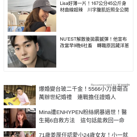
Lisa好薄一片！167公分45公斤身
材曲線超辣 川字腹肌近照全公開
NU’EST解散後拋震撼彈！他宣布
改當早9晚6社畜 轉職原因藏洋蔥
Recommended by
爆婚變台玻二千金！5566小刀昔砸百
萬辦世紀婚禮 連戰擔任證婚人
Mina遭ENHYPEN粉絲網暴過世！醫
生揭6自救方法 這句話能救回一命
71歲姜厚任認愛小24歲女友！小一就