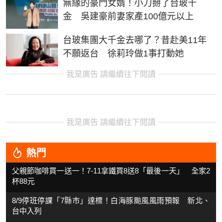
無緣的豪門女婿！小刀掰了台玻千
金 吳建豪前妻家產100億元以上
台玻集團大千金去哪了？昔赴美11年
不願返台 徐莉玲做1事打動她
我是廣告 請繼續往下閱讀
我是廣告 請繼續往下閱讀
熱門
父親節咖啡買一送一！7-11拿鐵買8送8「最後一天」 全家2
杯88元
8/9停班停課「7縣市」達標！白海豚颱風風雨預報 新北、
台中入列