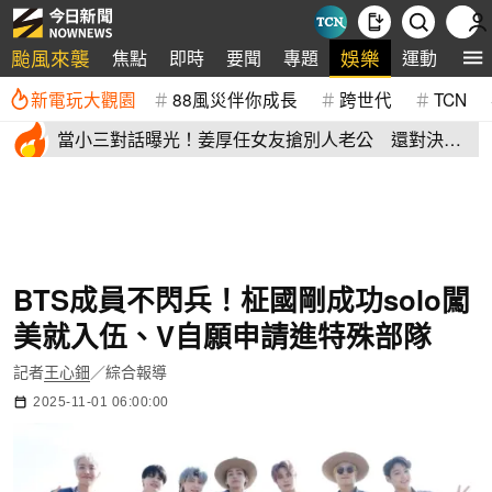
颱風來襲
娛樂
焦點
即時
要聞
專題
運動
全
新電玩大觀園
88風災伴你成長
跨世代
TCN
當小三對話曝光！姜厚任女友搶別人老公 還對決正
宮女兒開酸騷貨
BTS成員不閃兵！柾國剛成功solo闖
美就入伍、V自願申請進特殊部隊
記者
王心鈿
／綜合報導
2025-11-01 06:00:00