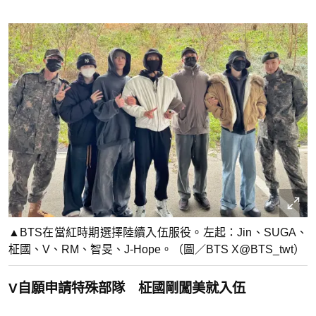
▲BTS在當紅時期選擇陸續入伍服役。左起：Jin、SUGA、
柾國、V、RM、智旻、J-Hope。（圖／BTS X@BTS_twt）
V自願申請特殊部隊 柾國剛闖美就入伍