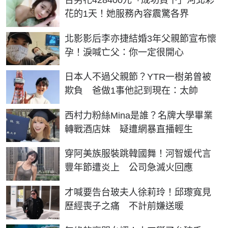
花的1天！她服務內容震驚各界
北影影后李亦捷結婚3年父親節宣布懷
孕！淚喊亡父：你一定很開心
日本人不過父親節？YTR一樹弟曾被
欺負 爸做1事他記到現在：太帥
西村力粉絲Mina是誰？名牌大學畢業
轉戰酒店妹 疑遭網暴直播輕生
穿阿美族服裝跳韓國舞！河智媛代言
豐年節遭炎上 公司急滅火回應
才喊要告台玻夫人徐莉玲！邱瓈寬見
歷經喪子之痛 不計前嫌送暖