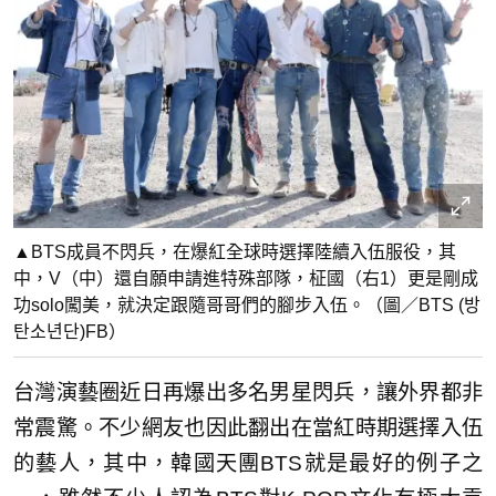
▲BTS成員不閃兵，在爆紅全球時選擇陸續入伍服役，其
中，V（中）還自願申請進特殊部隊，柾國（右1）更是剛成
功solo闖美，就決定跟隨哥哥們的腳步入伍。（圖／BTS (방
탄소년단)FB）
台灣演藝圈近日再爆出多名男星閃兵，讓外界都非
常震驚。不少網友也因此翻出在當紅時期選擇入伍
的藝人，其中，韓國天團BTS就是最好的例子之