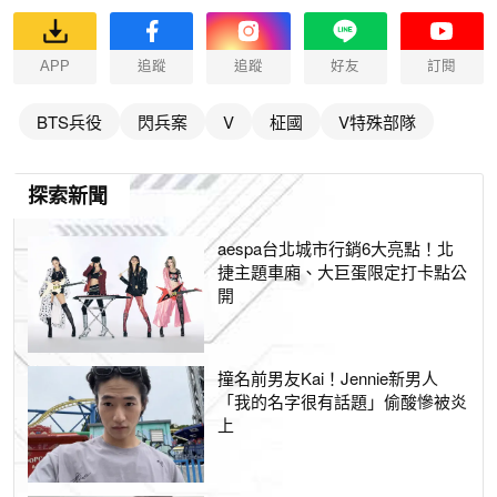
APP
追蹤
追蹤
好友
訂閱
BTS兵役
閃兵案
V
柾國
V特殊部隊
探索新聞
aespa台北城市行銷6大亮點！北
捷主題車廂、大巨蛋限定打卡點公
開
撞名前男友Kai！Jennie新男人
「我的名字很有話題」偷酸慘被炎
上