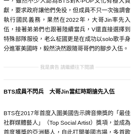
一，雖然不少人認為BTS對K-POP文化有極大貢
獻，要求政府讓他們免役，但成員不只一次強調會
執行國民義務，果然在2022年，大哥Jin率先入
伍，接著弟弟們也跟著陸續當兵，V還直接選擇到
特殊部隊服役，老么柾國更是在成功以solo歌手身
分進軍美國時，毅然決然跟隨哥哥們的腳步入伍。
我是廣告 請繼續往下閱讀
BTS成員不閃兵 大哥Jin當紅時期搶先入伍
BTS在2017年首度入圍美國告示牌音樂獎的「最佳
社群媒體藝人」（Top Social Artist）獎項，並成為
首度獲獎的亞洲藝人，自此打開美國市場，多首歌