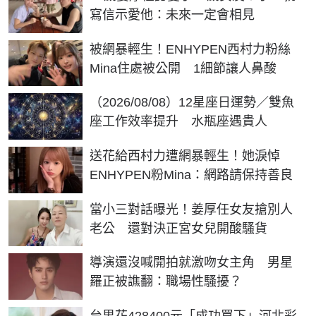
寫信示愛他：未來一定會相見
被網暴輕生！ENHYPEN西村力粉絲
Mina住處被公開 1細節讓人鼻酸
（2026/08/08）12星座日運勢／雙魚
座工作效率提升 水瓶座遇貴人
送花給西村力遭網暴輕生！她淚悼
ENHYPEN粉Mina：網路請保持善良
當小三對話曝光！姜厚任女友搶別人
老公 還對決正宮女兒開酸騷貨
導演還沒喊開拍就激吻女主角 男星
羅正被譙翻：職場性騷擾？
台男花428400元「成功買下」河北彩