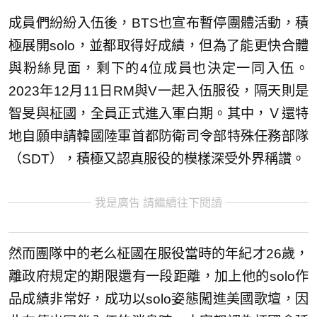
成員們紛紛入伍後，BTS也宣布暫停團體活動，積
極展開solo，並都取得好成績，但為了能更快合體
與粉絲見面，剩下的4位成員也決定一同入伍。
2023年12月11日RM與V一起入伍服役，隔天則是
智旻與柾國，全員正式進入軍白期。其中，Ｖ還特
地自願申請韓國陸軍首都防衛司令部特殊任務部隊
（SDT），積極又認真服役的模樣深受外界稱讚。
我是廣告 請繼續往下閱讀
然而團隊中的老么柾國在服役當時的年紀才26歲，
離政府規定的期限還有一段距離，加上他的solo作
品成績非常好，成功以solo姿態闖進美國歌壇，因