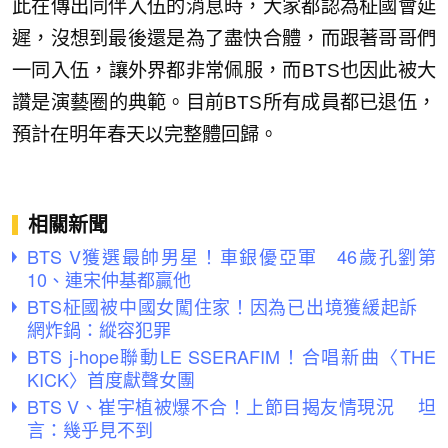
此在傳出同伴入伍的消息時，大家都認為柾國會延
遲，沒想到最後還是為了盡快合體，而跟著哥哥們
一同入伍，讓外界都非常佩服，而BTS也因此被大
讚是演藝圈的典範。目前BTS所有成員都已退伍，
預計在明年春天以完整體回歸。
相關新聞
BTS V獲選最帥男星！車銀優亞軍 46歲孔劉第
10、連宋仲基都贏他
BTS柾國被中國女闖住家！因為已出境獲緩起訴
網炸鍋：縱容犯罪
BTS j-hope聯動LE SSERAFIM！合唱新曲〈THE
KICK〉首度獻聲女團
BTS V、崔宇植被爆不合！上節目揭友情現況 坦
言：幾乎見不到