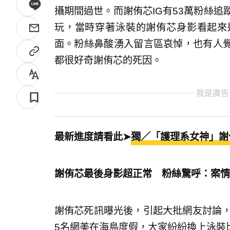
攝期間過世。而謝侑芯IG有53萬粉絲追
玩，當時穿著泳裝的謝侑芯身影看起來
面。粉絲鼻酸湧入留言區哀悼，也有人
都很好奇謝侑芯的死因。
我是廣告
最新進度請看此➤
獨／「護理系女神」謝
謝侑芯最後身影超正常 粉絲驚呼：案情
謝侑芯死訊曝光後，引起大批網友討論，
5名網美在海島度假，大家紛紛換上泳裝