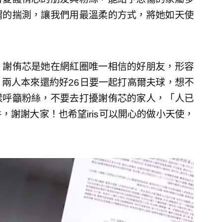
謂的揣測，讓我們用最溫柔的方式，將她如天使
，謝侑芯是她在網紅圈唯一相信的好朋友，形容
兩人本來還約好26日要一起打高爾夫球，想不
樣呼籲粉絲，不要去打擾謝侑芯的家人，「人已
謝謝大家！也希望iris可以開心的做小天使，