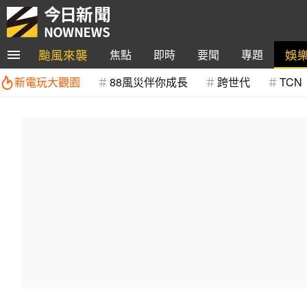
颱風來襲
娛
焦點
即時
要聞
專題
新電玩大觀園
88風災伴你成長
跨世代
TCN