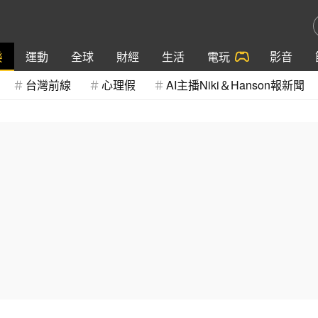
樂
運動
全球
財經
生活
電玩
影音
台灣前線
心理假
AI主播Niki＆Hanson報新聞