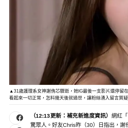
▲31歲護理系女神謝侑芯驟逝，她IG最後一支影片還停留
看起來一切正常，怎料幾天後就過世，讓粉絲湧入留言質疑「案情不
（12:13更新：補充新進度資訊）
網紅「
驚眾人。好友Chris昨（30）日指出