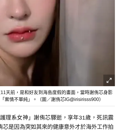
在11天前，是和好友到海島度假的畫面，當時謝侑芯身影
單純」。（圖／謝侑芯IG@irisirisss900）
護理系女神」謝侑芯驟逝，享年31歲，死訊震
，謝侑芯是因為突如其來的健康意外才於海外工作拍