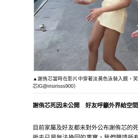
▲謝侑芯當時在影片中穿著淡黃色泳裝入鏡，笑
芯IG@irisirisss900）
謝侑芯死因未公開 好友呼籲外界給空間
目前家屬及好友都未對外公布謝侑芯的死因
逝去已是無法挽回的事實，我們懇請所