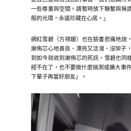
一些尊重與空間。請暫時放下聯繫與無
般的光環，永遠珍藏在心底。」
網紅雪碧（方祺媛）也在臉書悲痛地說
謝侑芯心地善良、漂亮又活潑、沒架子，
到如今就收到謝侑芯的死訊。雪碧也同
經不在了，也不要做什麼揣測或擴大事件，
下輩子再當好朋友」。