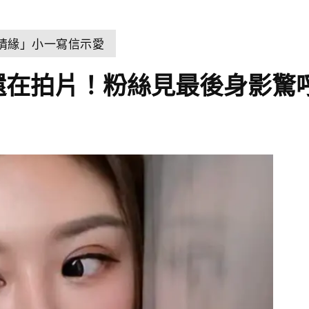
世情緣」小一寫信示愛
還在拍片！粉絲見最後身影驚