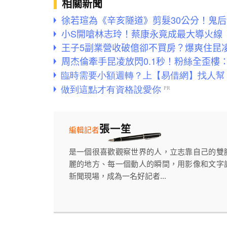
相關新聞
徐若瑄為《辛亥隧道》剪髮30公分！鬼后
小S開嗆林志玲！蔡康永竟成最大導火線
王子5副業營收破億卻不買房？爆爽住昆
周杰倫牽手昆凌放閃0.1秒！粉絲全歪樓
張一笙
編輯記者
是一個很喜歡觀察世界的人，立志靠自己的雙
麗的地方、每一個動人的瞬間，用影像和文字
新聞現場，成為一名好記者...