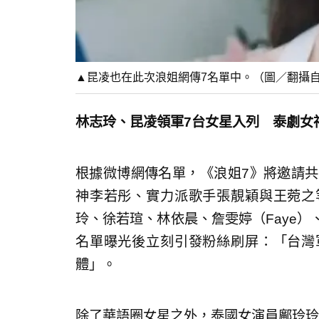
▲昆凌也在此次浪姐網傳7名單中。（圖／翻攝自昆凌IG@
林志玲、昆凌領軍7台女星入列 泰劇女神Li
根據微博網傳名單，《浪姐7》將邀請共
神李若彤、實力派歌手張靚穎與王菀之
玲、徐若瑄、林依晨、詹雯婷（Faye）
名單曝光後立刻引發粉絲刷屏：「台灣
體」。
除了華語圈女星之外，泰國女演員鄺玲玲Li