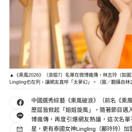
▲《乘風2026》（浪姐7）名單在微博瘋傳，林志玲（如
Lingling也在列，讓網友直呼「太夢幻」。（圖／翻攝自林志玲IG@
中國選秀綜藝《乘風破浪》（前名《乘風
歷屆皆掀起「姐姐旋風」，隨著節目邁入
博瘋傳，再度引爆網友熱議，這次名單
星，更有泰國女神Lingling（鄺玲玲