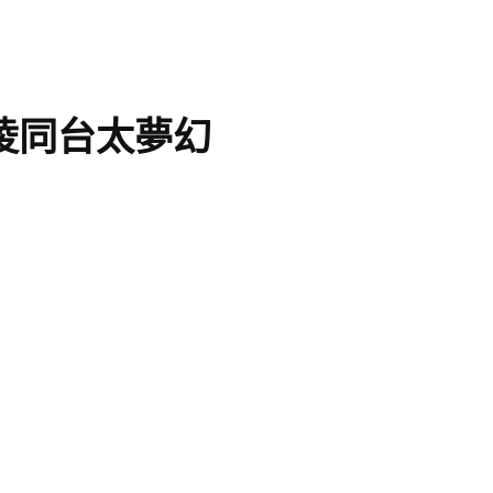
昆凌同台太夢幻