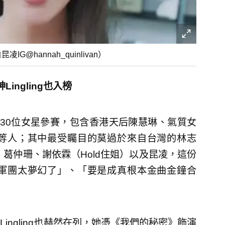
hannah_quinlivan）
ngling也入榜
30位女星參賽，包含香港天后陳慧琳、氣質女
等人；其中最受矚目的莫過於來自台灣的林志
、葛仲珊、謝依霖（Hold住姐）以及昆凌，這份
軍團太夢幻了」、「要是成真根本金曲金鐘合
ngling也赫然在列，她憑《我們的秘密》飾演