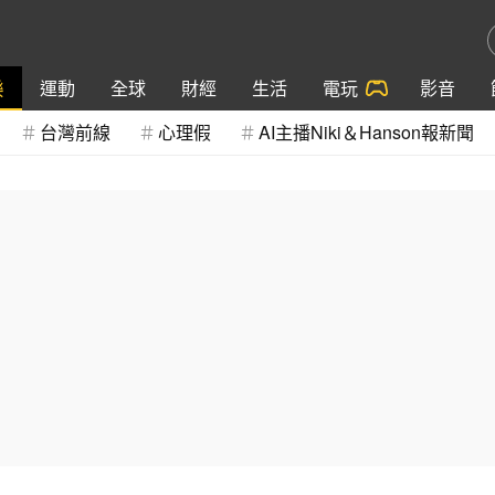
樂
運動
全球
財經
生活
電玩
影音
台灣前線
心理假
AI主播Niki＆Hanson報新聞