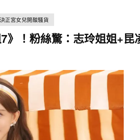
決正宮女兒開酸騷貨
《浪姐7》！粉絲驚：志玲姐姐+