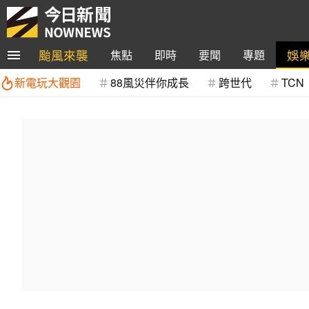
颱風來襲
娛
焦點
即時
要聞
專題
新電玩大觀園
88風災伴你成長
跨世代
TCN