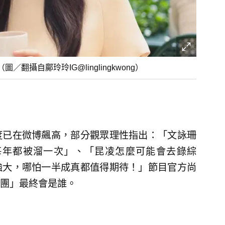
攝自鄺玲玲IG@linglingkwong）
度已在微博飆高，部分觀眾理性指出：「文詠珊
每年都被溜一次」、「昆凌怎麼可能會去錄綜
強大，哪怕一半成真都值得期待！」節目官方尚
團」最終會是誰。