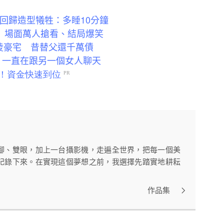
回歸造型犧牲：多睡10分鐘
 場面萬人搶看、結局爆笑
凌豪宅 昔替父還千萬債
：一直在跟另一個女人聊天
腳、雙眼，加上一台攝影機，走遍全世界，把每一個美
記錄下來。在實現這個夢想之前，我選擇先踏實地耕耘
作品集