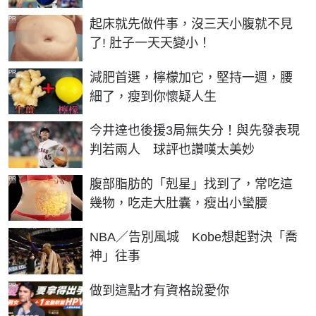
PR
起床就先做件事，沒三天小腹就不見
了! 肚子一天天變小！
PR
減肥首選，檸檬加它，堅持一週，腰
細了，瘦到你懷疑人生
今井達也後援3局無失分！與先發表現
判若兩人 球評也讚嘆太美妙
PR
腹部脂肪的「剋星」找到了，常吃這
幾物，吃走大肚囊，瘦出小蠻腰
NBA／告別風城 Kobe想起對決「喬
神」往事
PR
做到這點才有資格說愛你