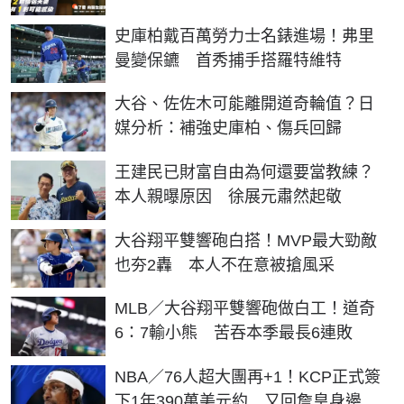
史庫柏戴百萬勞力士名錶進場！弗里
曼變保鑣 首秀捕手搭羅特維特
大谷、佐佐木可能離開道奇輪值？日
媒分析：補強史庫柏、傷兵回歸
王建民已財富自由為何還要當教練？
本人親曝原因 徐展元肅然起敬
大谷翔平雙響砲白搭！MVP最大勁敵
也夯2轟 本人不在意被搶風采
MLB／大谷翔平雙響砲做白工！道奇
6：7輸小熊 苦吞本季最長6連敗
NBA／76人超大團再+1！KCP正式簽
下1年390萬美元約 又回詹皇身邊