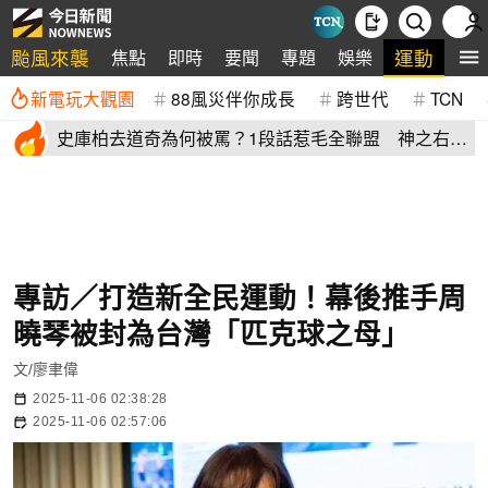
颱風來襲
運動
焦點
即時
要聞
專題
娛樂
全
新電玩大觀園
88風災伴你成長
跨世代
TCN
史庫柏去道奇為何被罵？1段話惹毛全聯盟 神之右
手：別迷失自己
專訪／打造新全民運動！幕後推手周
曉琴被封為台灣「匹克球之母」
文/廖聿偉
2025-11-06 02:38:28
2025-11-06 02:57:06