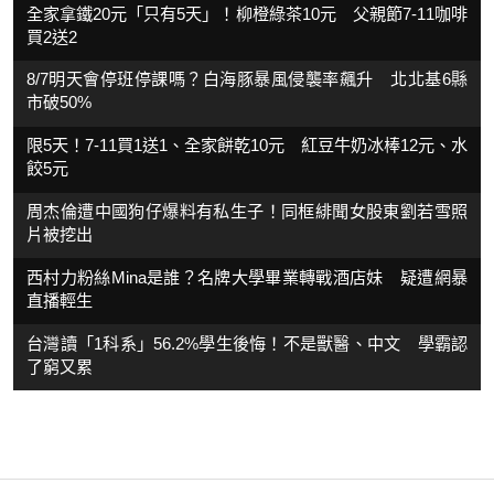
全家拿鐵20元「只有5天」！柳橙綠茶10元 父親節7-11咖啡
買2送2
8/7明天會停班停課嗎？白海豚暴風侵襲率飆升 北北基6縣
市破50%
限5天！7-11買1送1、全家餅乾10元 紅豆牛奶冰棒12元、水
餃5元
周杰倫遭中國狗仔爆料有私生子！同框緋聞女股東劉若雪照
片被挖出
西村力粉絲Mina是誰？名牌大學畢業轉戰酒店妹 疑遭網暴
直播輕生
台灣讀「1科系」56.2%學生後悔！不是獸醫、中文 學霸認
了窮又累