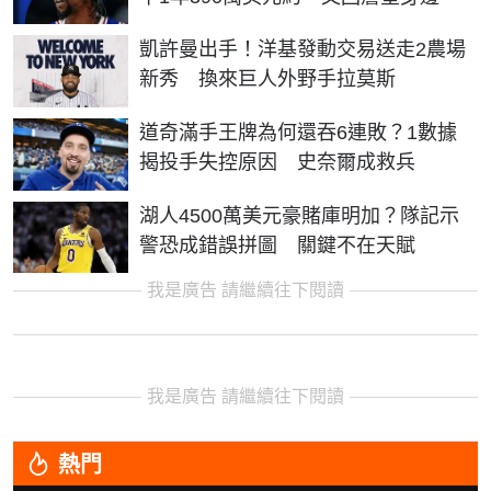
凱許曼出手！洋基發動交易送走2農場
新秀 換來巨人外野手拉莫斯
道奇滿手王牌為何還吞6連敗？1數據
揭投手失控原因 史奈爾成救兵
湖人4500萬美元豪賭庫明加？隊記示
警恐成錯誤拼圖 關鍵不在天賦
我是廣告 請繼續往下閱讀
我是廣告 請繼續往下閱讀
熱門