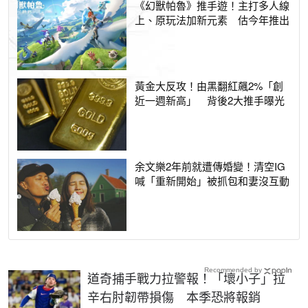
《幻獸帕魯》推手遊！主打多人線
上、原玩法加新元素 估今年推出
黃金大反攻！由黑翻紅飆2%「創
近一週新高」 背後2大推手曝光
余文樂2年前就遭傳婚變！清空IG
喊「重新開始」被抓包和妻沒互動
Recommended by
道奇捕手戰力拉警報！「壞小子」拉
辛右肘韌帶損傷 本季恐將報銷