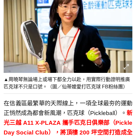
▲周曉琴無論場上或場下都全力以赴，用實際行動證明推廣
匹克球不只是口號。（圖／仙蒂嬤愛打匹克球 FB粉絲團）
在信義區最繁華的天際線上，一項全球最夯的運動
正悄然成為都會新風潮，匹克球（Pickleball）。
新
光三越 A11 X-PLAZA 攜手匹克日俱樂部（Pickle
Day Social Club），將頂樓 200 坪空間打造成全