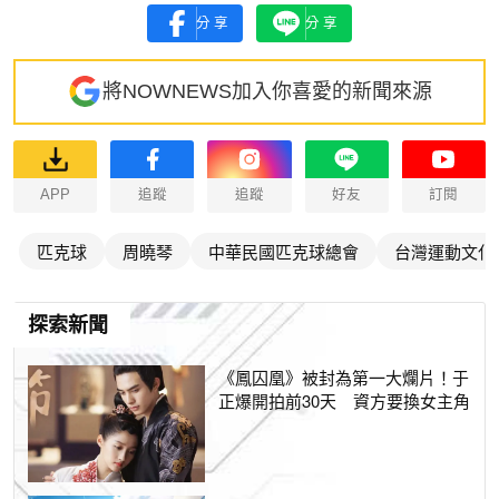
分享
分享
將NOWNEWS加入你喜愛的新聞來源
APP
追蹤
追蹤
好友
訂閱
匹克球
周曉琴
中華民國匹克球總會
台灣運動文化
探索新聞
《鳳囚凰》被封為第一大爛片！于
正爆開拍前30天 資方要換女主角