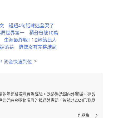
文 短短4句話球迷全哭了
4周世界第一 積分曾破10萬
 生涯最終戰1：2輸給此人
低調落幕 遺憾沒有完整結局
積多年網路媒體實戰經驗，足跡遍及國內外賽場，專長
美等綜合運動項目的報導與專題。曾親赴2024巴黎奧
作品集