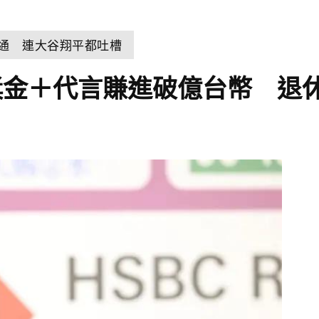
溝通 連大谷翔平都吐槽
獎金＋代言賺進破億台幣 退