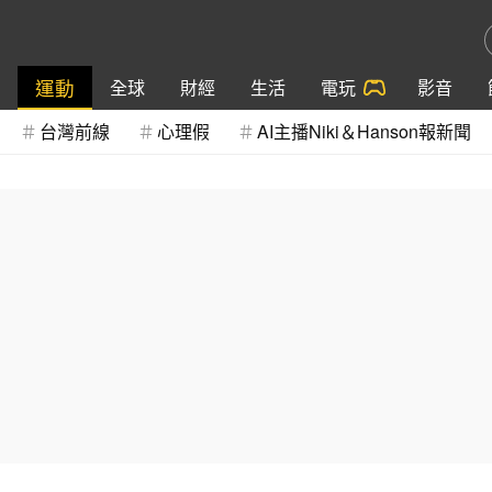
運動
全球
財經
生活
電玩
影音
台灣前線
心理假
AI主播Niki＆Hanson報新聞