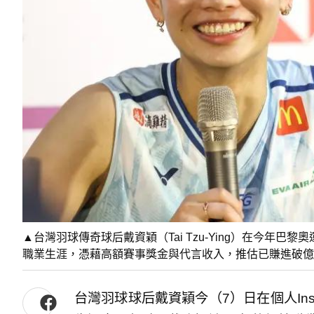
▲台灣羽球傳奇球后戴資穎（Tai Tzu-Ying）在今年
職業生涯，憑藉高額賽事獎金與代言收入，推估已賺進破億
台灣羽球球后戴資穎今（7）日在個人Ins