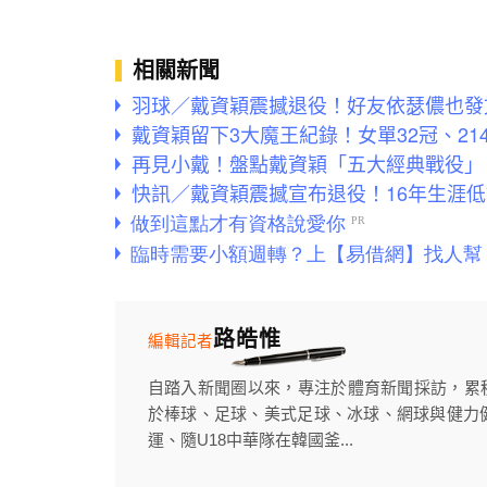
相關新聞
羽球／戴資穎震撼退役！好友依瑟儂也發
戴資穎留下3大魔王紀錄！女單32冠、21
再見小戴！盤點戴資穎「五大經典戰役」
快訊／戴資穎震撼宣布退役！16年生涯
路皓惟
編輯記者
自踏入新聞圈以來，專注於體育新聞採訪，累
於棒球、足球、美式足球、冰球、網球與健力健
運、隨U18中華隊在韓國釜...