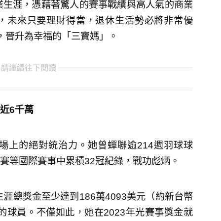
業生涯，憑藉著驚人的賽事戰績與高人氣的商業
，未來只要理財得當，退休生活勢必將非常優
，晉升為幸福的「三寶媽」。
 請繼續往下閱讀
近6千萬
場上的絕對統治力。她曾蟬聯逾214週羽球球
賽等國際賽事中累積32冠紀錄，戰功彪炳。
涯總獎金至少達到186萬4093美元（約新台幣
的球員。不僅如此，她在2023年光賽事獎金就