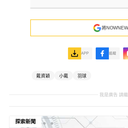
將NOWNE
APP
追蹤
戴資穎
小戴
羽球
我是廣告 請
探索新聞