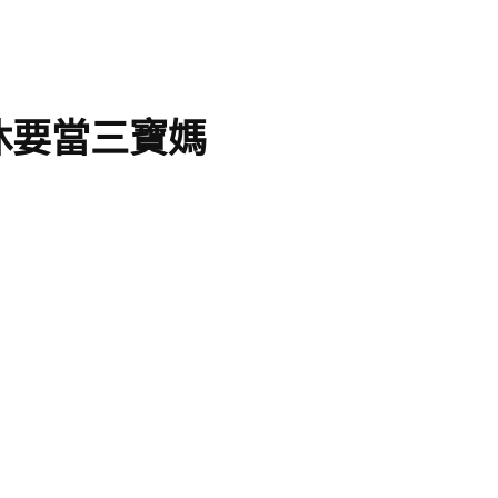
休要當三寶媽