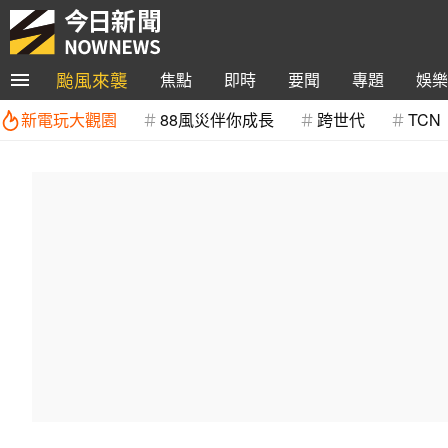
颱風來襲
焦點
即時
要聞
專題
娛樂
新電玩大觀園
88風災伴你成長
跨世代
TCN