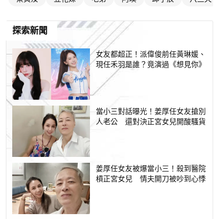
探索新聞
女友都超正！派偉俊前任黃琳媛、
現任禾羽是誰？竟演過《想見你》
當小三對話曝光！姜厚任女友搶別
人老公 還對決正宮女兒開酸騷貨
姜厚任女友被爆當小三！殺到醫院
槓正宮女兒 情夫開刀被吵到心悸