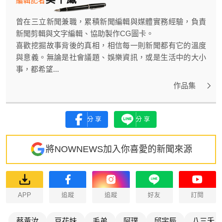
曾在三立新聞兼職，累積新聞編輯與媒體實務經驗，負責
新聞剪輯與文字編輯、協助製作CG圖卡。
喜歡挖掘故事背後的真相，相信每一則新聞都有它的溫度
與意義。無論是社會議題、娛樂資訊，或是生活中的大小
事，都希望...
作品集
分享
分享
將NOWNEWS加入你喜愛的新聞來源
APP
追蹤
追蹤
好友
訂閱
蔡黃汝
豆花妹
毛弟
阿璞
邱宇辰
八三夭