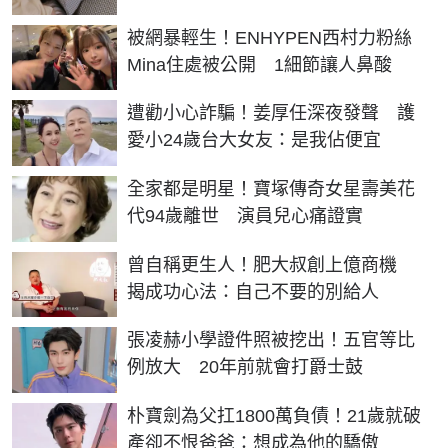
被網暴輕生！ENHYPEN西村力粉絲
Mina住處被公開 1細節讓人鼻酸
遭勸小心詐騙！姜厚任深夜發聲 護
愛小24歲台大女友：是我佔便宜
全家都是明星！寶塚傳奇女星壽美花
代94歲離世 演員兒心痛證實
曾自稱更生人！肥大叔創上億商機
揭成功心法：自己不要的別給人
張凌赫小學證件照被挖出！五官等比
例放大 20年前就會打爵士鼓
朴寶劍為父扛1800萬負債！21歲就破
產卻不恨爸爸：想成為他的驕傲