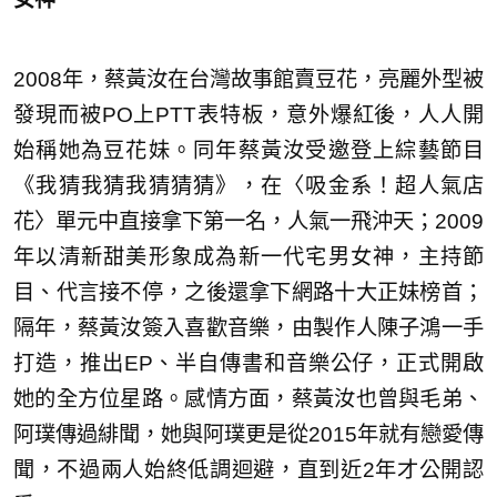
2008年，蔡黃汝在台灣故事館賣豆花，亮麗外型被
發現而被PO上PTT表特板，意外爆紅後，人人開
始稱她為豆花妹。同年蔡黃汝受邀登上綜藝節目
《我猜我猜我猜猜猜》，在〈吸金系！超人氣店
花〉單元中直接拿下第一名，人氣一飛沖天；2009
年以清新甜美形象成為新一代宅男女神，主持節
目、代言接不停，之後還拿下網路十大正妹榜首；
隔年，蔡黃汝簽入喜歡音樂，由製作人陳子鴻一手
打造，推出EP、半自傳書和音樂公仔，正式開啟
她的全方位星路。感情方面，蔡黃汝也曾與毛弟、
阿璞傳過緋聞，她與阿璞更是從2015年就有戀愛傳
聞，不過兩人始終低調迴避，直到近2年才公開認