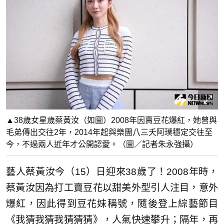
▲38歲女星歲蔡黃汝（如圖）2008年因賣豆花爆紅，她曾與
毛弟傳出交往2年，2014年起與樂團八三夭阿璞穩定交往至
今，不過兩人近年才公開認愛。（圖／記者朱永強攝）
藝人蔡黃汝今（15）日迎來38歲了！2008年時，
蔡黃汝因為打工賣豆花以甜美外型引人注目，意外
爆紅，因此得到豆花妹稱號，隨後登上綜藝節目
《我猜我猜我猜猜猜》，人氣快速攀升；隔年，再