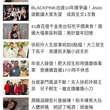
BLACKPINK出道10年爆爭議！Jisoo
道歉讓大家失望 成員全文1次看
41歲百億千金來台狂吃平價美食！路
邊大嗑東區粉圓：美好童年回憶
徐莉玲人生故事宛如8點檔！大三就生
下長子 竟遭前夫騙小孩夭折
年收入破億！肥大叔生前用健康換事
業 曾連續直播17小時不休息
台玻豪門風波不斷！夫人徐莉玲槓王
菲 兒子輕生、繼女爆離婚小刀
周曉涵親密片曾瘋傳！和半裸男大玩
人體拱橋 她認了喝酒：很後悔