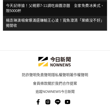
今天記得搶！父親節7-11請吃麻醬涼麵 全家免費冰美式、
限5000杯
楊丞琳演唱會爆滿還賺輸王心凌！寬魚澄清「業績沒不好」
揭營收
防詐聲明
免責聲明
隱私權聲明
著作權聲明
會員條款
關於我們
合作提案
追蹤NOWNEWS今日新聞