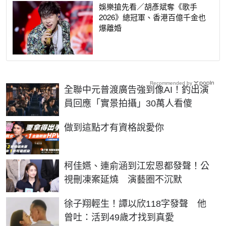
娛樂搶先看／胡彥斌奪《歌手
2026》總冠軍、香港百億千金也
爆離婚
Recommended by
全聯中元普渡廣告強到像AI！釣出演
員回應「實景拍攝」30萬人看傻
PR
做到這點才有資格說愛你
柯佳嬿、連俞涵到江宏恩都發聲！公
視刪凍案延燒 演藝圈不沉默
徐子翔輕生！譚以欣118字發聲 他
曾吐：活到49歲才找到真愛