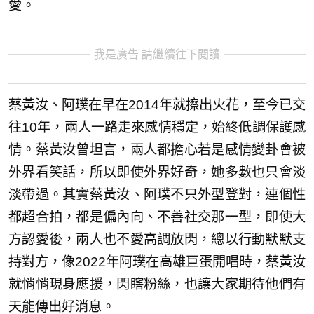
愛。
我是廣告 請繼續往下閱讀
蔡黃汝、阿璞在早在2014年就擦出火花，至今已交
往10年，兩人一路走來感情穩定，始終低調保護感
情。蔡黃汝曾坦言，兩人都擔心若是感情變卦會被
外界看笑話，所以即使外界好奇，她多數也只會淡
淡帶過。其實蔡黃汝、阿璞不只外型登對，連個性
都超合拍，都是偏內向、不善社交那一型，即使大
方認愛後，兩人也不愛高調放閃，總以行動默默支
持對方，像2022年阿璞在高雄巨蛋開唱時，蔡黃汝
就悄悄現身應援，閃瞎粉絲，也讓大家期待他們有
天能傳出好消息。