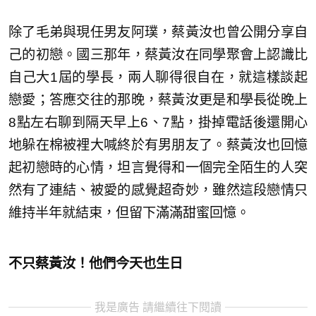
除了毛弟與現任男友阿璞，蔡黃汝也曾公開分享自
己的初戀。國三那年，蔡黃汝在同學聚會上認識比
自己大1屆的學長，兩人聊得很自在，就這樣談起
戀愛；答應交往的那晚，蔡黃汝更是和學長從晚上
8點左右聊到隔天早上6、7點，掛掉電話後還開心
地躲在棉被裡大喊終於有男朋友了。蔡黃汝也回憶
起初戀時的心情，坦言覺得和一個完全陌生的人突
然有了連結、被愛的感覺超奇妙，雖然這段戀情只
維持半年就結束，但留下滿滿甜蜜回憶。
不只蔡黃汝！他們今天也生日
我是廣告 請繼續往下閱讀