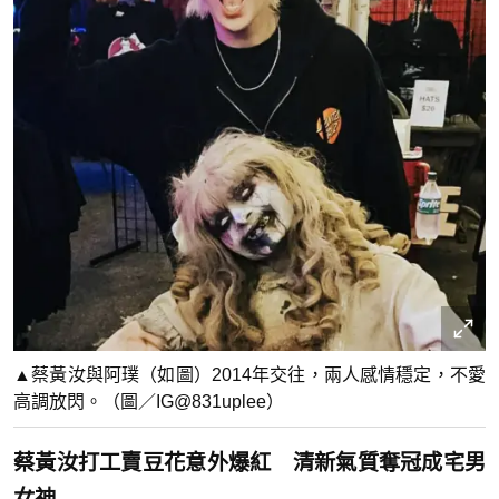
▲蔡黃汝與阿璞（如圖）2014年交往，兩人感情穩定，不愛
高調放閃。（圖／IG@831uplee）
蔡黃汝打工賣豆花意外爆紅 清新氣質奪冠成宅男
女神