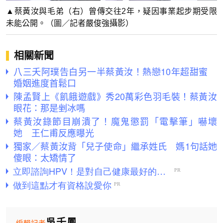
▲蔡黃汝與毛弟（右）曾傳交往2年，疑因事業起步期受限
未能公開。（圖／記者嚴俊強攝影）
相關新聞
八三夭阿璞告白另一半蔡黃汝！熱戀10年超甜蜜
婚姻進度首鬆口
陳孟賢上《飢餓遊戲》秀20萬彩色羽毛裝！蔡黃汝
眼花：那是剉冰嗎
蔡黃汝錄節目崩潰了！魔鬼懲罰「電擊筆」嚇壞
她 王仁甫反應曝光
獨家／蔡黃汝背「兒子使命」繼承姓氏 媽1句話她
傻眼：太矯情了
吳千鳳
編輯記者