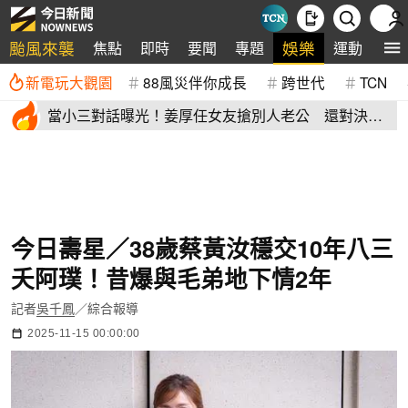
颱風來襲
娛樂
焦點
即時
要聞
專題
運動
全
新電玩大觀園
88風災伴你成長
跨世代
TCN
當小三對話曝光！姜厚任女友搶別人老公 還對決正
宮女兒開酸騷貨
今日壽星／38歲蔡黃汝穩交10年八三
夭阿璞！昔爆與毛弟地下情2年
記者
吳千鳳
／綜合報導
2025-11-15 00:00:00