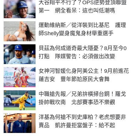
大谷翔平不行了？OPS逆勢登頂聯盟
第一 網全看呆：這也叫低潮嗎
運動維納斯／從洋裝到比基尼 護理
師Shelly變身魔鬼身材舉重選手
貝茲為何成道奇最大隱憂？8月至今0
打點 隊媒警告：必須做出改變
女神河智媛化身阿美公主！9月前進花
蓮吉安 豐年節尬原民大會舞
中職搶先報／兄弟拚橫掃台鋼！羅戈
掛帥戰坎南 北部賽事恐不樂觀
洋基為何搶不到史庫柏？老虎想要非
賣品 凱許曼拒當盤子：給不起