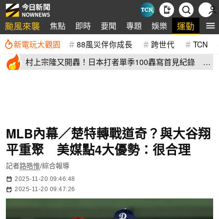
颱風來襲
運動
焦點
即時
要聞
專題
娛樂
全
新電玩大觀園
88風災伴你成長
跨世代
TCN
村上宗隆又開轟！日本打者單季100轟寫首見紀錄 這
2人加入差太多
MLB內幕／楚特轉戰道奇？與大谷翔
平重聚 美媒點4大優勢：很合理
記者
路皓惟
/綜合報導
2025-11-20 09:46:48
2025-11-20 09:47:26