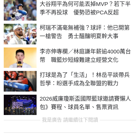
大谷翔平為何可能丟掉MVP？若下半
季不再投球 優勢恐被PCA反超
柯瑞不滿毫無補強？球評：他已開第
一槍警告 勇士醞釀明夏幹大事
李亦伸專欄／林庭謙年薪逾4000萬台
幣 職籃炒短線難建立經營文化
打球是為了「生活」！林岳平談帶兵
哲學：盼選手成為全聯盟的戰力
2026威廉瓊斯盃國際籃球邀請賽懶人
包》賽程、球員名單、售票資訊
我是廣告 請繼續往下閱讀