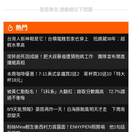
我是廣告 請繼續往下閱讀
熱門
台灣人新神鞋是它！台積電魏哲家也穿上 低調藏38年：超
輕水準高
突猝逝死因成謎！肥大叔暴瘦遭猜抱病工作 團隊宣布開直
播揭真相
本周咖啡優惠！7-11美式拿鐵買2送2 寄杯買10送10「特大
杯18元」
被黃仁勳點名！「1科系」大翻紅：錄取分數飆高 72.7%讀
過不後悔
8/9天氣預報》豪雨再炸一天！白海豚颱風明天才走 下周南
部變天
粉絲Mina輕生後西村力首露面！ENHYPEN照開唱 他1句話