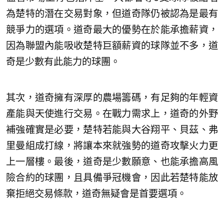
為楚特的潛在交易對象，但道奇隊仍被認為是最有
競爭力的選項。道奇最大的優勢在於能承擔薪資，
因為聯盟內能吸收楚特巨額薪資的球隊並不多，道
奇是少數有此能力的球團。
其次，道奇擁有深厚的農場籌碼，有足夠的年輕資
產能與天使進行交易。在戰力需求上，道奇的外野
補強確實是必要，楚特若能與大谷翔平、貝茲、弗
里曼組成打線，將讓本來就強勢的道奇攻擊火力更
上一層樓。最後，道奇是少數願意、也能承擔高風
險合約的球團，且具備爭冠機會，因此若楚特能放
棄拒絕交易條款，道奇無疑會是首要選項。