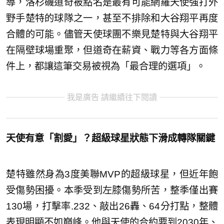
導，洛杉磯道奇被點名是最有可能網羅天使強打外
野手楚特的球隊之一，甚至不排除和大谷翔平再度
合體的可能。儘管天使球團不樂見楚特與大谷翔平
在隔壁球場重聚，但道奇在薪資、戰力等各方面條
件上，都讓這筆交易被視為「最合理的選項」。
我是廣告 請繼續往下閱讀
天使有意「割愛」？超級球星狀態下滑成轉隊關鍵
楚特雖然身為3度美聯MVP的超級球星，但近年飽
受傷勢困擾。本季受到左膝傷勢所苦，整季僅出賽
130場，打擊率.232、敲出26轟、64分打點，整體
表現明顯不如巔峰。他與天使的合約要到2030年、