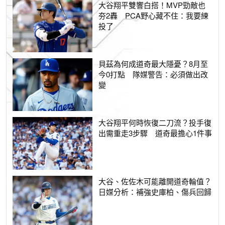
大谷翔平雙響白搭！MVP勁敵也
夯2轟 PCA野心藏不住：我要練
投了
貝茲為何成道奇最大隱憂？8月至
今0打點 隊媒警告：必須做出改
變
大谷翔平何時恢復二刀流？投手復
出需重走3步驟 道奇最擔心1件事
大谷、佐佐木可能離開道奇輪值？
日媒分析：補強史庫柏、傷兵回歸