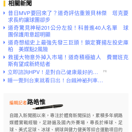
相關新聞
昔日MVP要回來了？道奇評估重簽貝林傑 塔克要
求長約讓球團卻步
道奇驚見神秘201公分左投！科普進40人名單 球
團保護用意超明顯
道奇想組史上最強先發三巨頭！鎖定賽揚左投史庫
柏 美媒點2風險
救援大物意外掉入市場！道奇積極搶人 費爾班克
斯有望成新終結者
路皓惟
編輯記者
自踏入新聞圈以來，專注於體育新聞採訪，累積多年網路
媒體實戰經驗，足跡遍及國內外賽場，專長於棒球、足
球、美式足球、冰球、網球與健力健美等綜合運動項目的