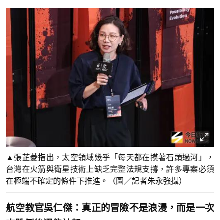
▲張芷菱指出，太空領域幾乎「每天都在摸著石頭過河」，
台灣在火箭與衛星技術上缺乏完整法規支撐，許多專案必須
在極端不確定的條件下推進。（圖／記者朱永強攝）
航空教官吳仁傑：真正的冒險不是浪漫，而是一次