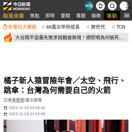
颱風來襲
運動
焦點
即時
要聞
專題
娛樂
全
新電玩大觀園
88風災伴你成長
跨世代
TCN
大谷翔平盜壘失敗求挑戰被無視！網怒噴為何裝死？
道奇教頭揭秘了
橘子新人猿冒險年會／太空、飛行、
跳傘：台灣為何需要自己的火箭
記者
黃建霖
/臺北報導
2025-11-28 23:40:44
2025-11-28 23:50:09