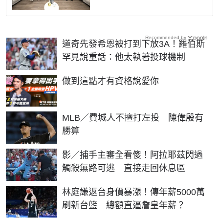
Recommended by
道奇先發希恩被打到下放3A！羅伯斯
罕見說重話：他太執著投球機制
PR
做到這點才有資格說愛你
MLB／費城人不擅打左投 陳偉殷有
勝算
影／捕手主審全看傻！阿拉耶茲閃過
觸殺無路可逃 直接走回休息區
林庭謙返台身價暴漲！傳年薪5000萬
刷新台籃 總額直逼詹皇年薪？