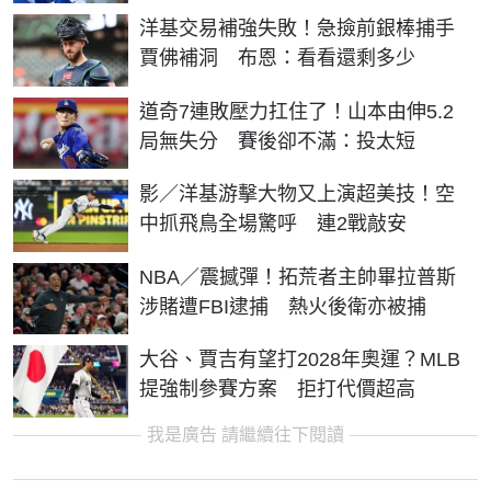
洋基交易補強失敗！急撿前銀棒捕手
賈佛補洞 布恩：看看還剩多少
道奇7連敗壓力扛住了！山本由伸5.2
局無失分 賽後卻不滿：投太短
影／洋基游擊大物又上演超美技！空
中抓飛鳥全場驚呼 連2戰敲安
NBA／震撼彈！拓荒者主帥畢拉普斯
涉賭遭FBI逮捕 熱火後衛亦被捕
大谷、賈吉有望打2028年奧運？MLB
提強制參賽方案 拒打代價超高
我是廣告 請繼續往下閱讀