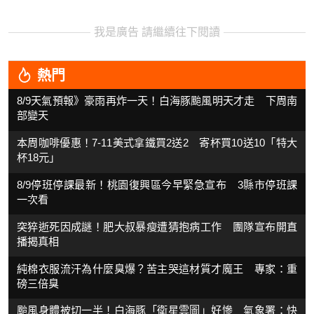
我是廣告 請繼續往下閱讀
熱門
8/9天氣預報》豪雨再炸一天！白海豚颱風明天才走 下周南
部變天
本周咖啡優惠！7-11美式拿鐵買2送2 寄杯買10送10「特大
杯18元」
8/9停班停課最新！桃園復興區今早緊急宣布 3縣市停班課
一次看
突猝逝死因成謎！肥大叔暴瘦遭猜抱病工作 團隊宣布開直
播揭真相
純棉衣服流汗為什麼臭爆？苦主哭這材質才魔王 專家：重
磅三倍臭
颱風身體被切一半！白海豚「衛星雲圖」好慘 氣象署：快