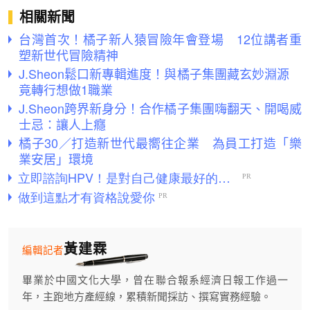
相關新聞
台灣首次！橘子新人猿冒險年會登場 12位講者重
塑新世代冒險精神
J.Sheon鬆口新專輯進度！與橘子集團藏玄妙淵源
竟轉行想做1職業
J.Sheon跨界新身分！合作橘子集團嗨翻天、開喝威
士忌：讓人上癮
橘子30／打造新世代最嚮往企業 為員工打造「樂
業安居」環境
黃建霖
編輯記者
畢業於中國文化大學，曾在聯合報系經濟日報工作過一
年，主跑地方產經線，累積新聞採訪、撰寫實務經驗。