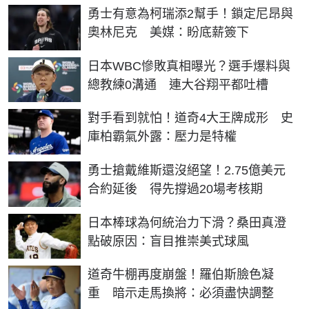
勇士有意為柯瑞添2幫手！鎖定尼昂與
奧林尼克 美媒：盼底薪簽下
日本WBC慘敗真相曝光？選手爆料與
總教練0溝通 連大谷翔平都吐槽
對手看到就怕！道奇4大王牌成形 史
庫柏霸氣外露：壓力是特權
勇士搶戴維斯還沒絕望！2.75億美元
合約延後 得先撐過20場考核期
日本棒球為何統治力下滑？桑田真澄
點破原因：盲目推崇美式球風
道奇牛棚再度崩盤！羅伯斯臉色凝
重 暗示走馬換將：必須盡快調整