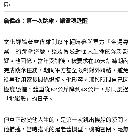
攝）
詹偉雄：第一次跳傘，讓靈魂甦醒
文化評論者詹偉雄則以年輕時參與軍方「金湯專
案」的跳傘經歷，談及冒險對個人生命的深刻影
響。他回憶，當年受訓後，被要求在10天訓練期內
完成跳傘任務，期間軍方甚至限制對外聯絡，避免
役男動用家長關係退縮。他形容，那段時間自己因
極度恐懼，體重從52公斤降到48公斤，形同度過
「地獄般」的日子。
但真正改變他人生的，是第一次跳出機艙的瞬間。
他描述，當時搭乘的是老舊機型，機艙密閉、毫無