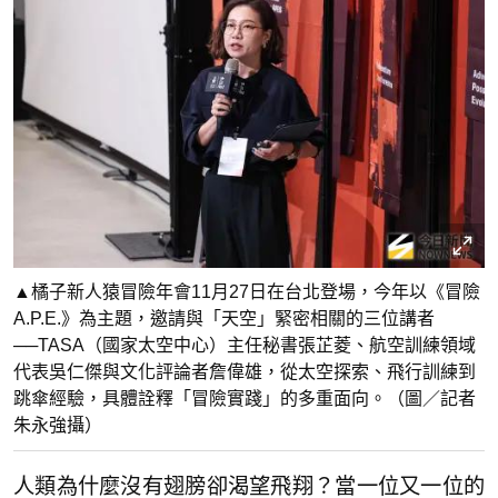
▲橘子新人猿冒險年會11月27日在台北登場，今年以《冒險
A.P.E.》為主題，邀請與「天空」緊密相關的三位講者
──TASA（國家太空中心）主任秘書張芷菱、航空訓練領域
代表吳仁傑與文化評論者詹偉雄，從太空探索、飛行訓練到
跳傘經驗，具體詮釋「冒險實踐」的多重面向。（圖／記者
朱永強攝）
人類為什麼沒有翅膀卻渴望飛翔？當一位又一位的