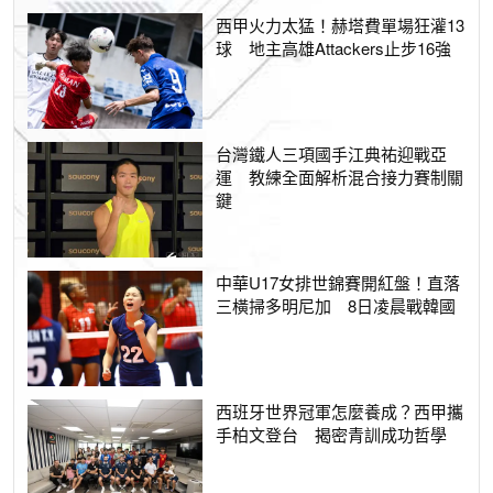
西甲火力太猛！赫塔費單場狂灌13
球 地主高雄Attackers止步16強
台灣鐵人三項國手江典祐迎戰亞
運 教練全面解析混合接力賽制關
鍵
中華U17女排世錦賽開紅盤！直落
三橫掃多明尼加 8日凌晨戰韓國
西班牙世界冠軍怎麼養成？西甲攜
手柏文登台 揭密青訓成功哲學