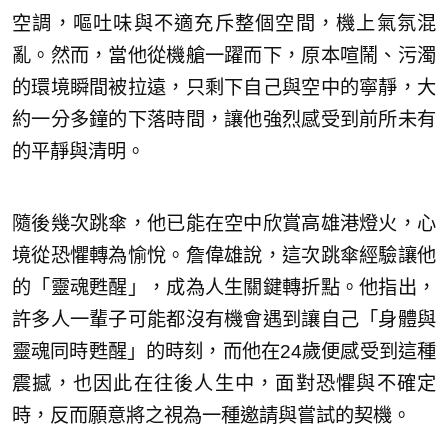
空調，嘔吐味與不適充斥整個空間，機上氣氛混
亂。然而，當他從機艙一躍而下，原本喧鬧、污濁
的環境瞬間被拉遠，只剩下自己與空中的寧靜，大
約一分多鐘的下落時間，讓他強烈感受到前所未有
的平靜與清明。
隨後幾次跳傘，他已能在空中欣賞高雄港燈火，心
境從恐懼轉為愉悅。詹偉雄說，這次跳傘經驗讓他
的「靈魂甦醒」，成為人生關鍵轉折點。他指出，
許多人一輩子可能都沒有機會遇到讓自己「身體與
靈魂同時甦醒」的時刻，而他在24歲便感受到這種
震撼，也因此在往後人生中，面對恐懼與不確定
時，反而願意將之視為一種邀請與嘗試的契機。