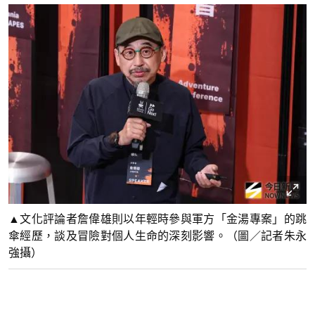
▲文化評論者詹偉雄則以年輕時參與軍方「金湯專案」的跳
傘經歷，談及冒險對個人生命的深刻影響。（圖／記者朱永
強攝）