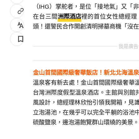
（IHG）掌舵者，是位「接地氣」又「非典
在台三間
洲際酒店
裡的首位女性總經理
頭！還警民合作開創清明掃墓商機「沒在
我是廣告
金山首間國際級奢華飯店！新北北海溫泉
溫泉客有新去處！金山首間國際級奢華
台灣洲際度假型溫泉酒店。主館與別館共
風設計，總經理林欣怡引領我開箱，見識
立泡湯池，在幾乎可以完全平躺的浴池
硫酸鹽泉，邊泡湯飽覽群山環繞的美景。