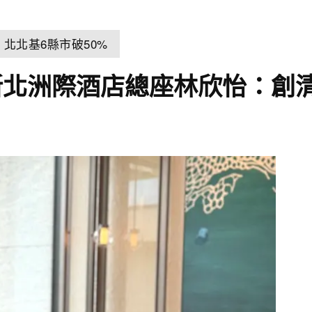
北北基6縣市破50%
新北洲際酒店總座林欣怡：創