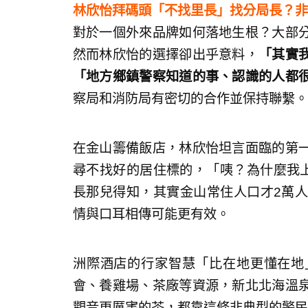
林欣怡拜碼頭「不找里長」找分局長？非
對於一個外來品牌如何落地生根？大部
然而林欣怡的選擇卻出乎意料，
「其實
「地方鄉鎮警察知道的事、認識的人都
察局和消防局有密切的合作並保持聯繫。
在金山籌備飯店，林欣怡坦言面臨的第
尋不找好的居住標的，「咦？為什麼我上
長那兒得知，其實金山常住人口才2萬人左
情與口耳相傳可能更有效。
洲際酒店的行家智慧「比在地更懂在地
會、養雞場、茶廠等資源，新北北海溫
觀音更厲害的茶，都靠這條非典型的警民