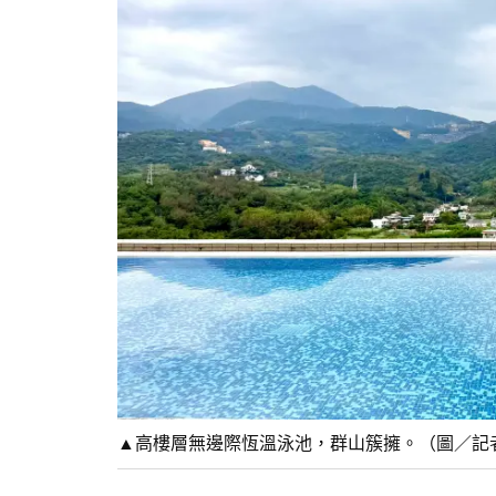
▲高樓層無邊際恆溫泳池，群山簇擁。（圖／記