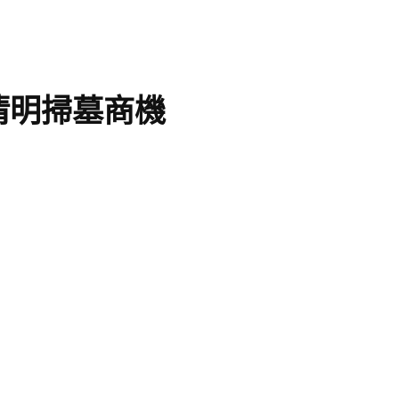
清明掃墓商機