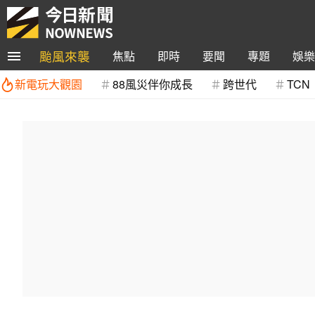
颱風來襲
焦點
即時
要聞
專題
娛樂
新電玩大觀園
88風災伴你成長
跨世代
TCN