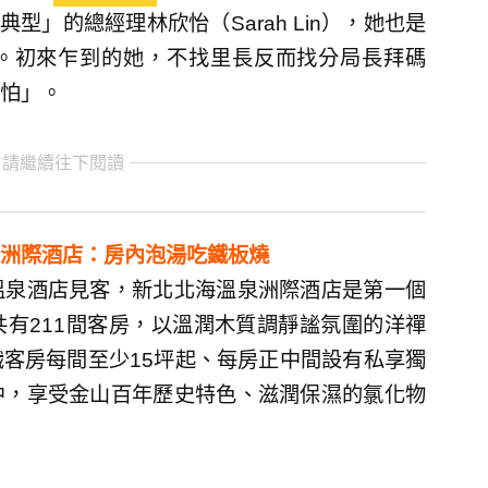
型」的總經理林欣怡（Sarah Lin），她也是
。初來乍到的她，不找里長反而找分局長拜碼
怕」。
 請繼續往下閱讀
洲際酒店：房內泡湯吃鐵板燒
溫泉酒店見客，新北北海溫泉洲際酒店是第一個
有211間客房，以溫潤木質調靜謐氛圍的洋禪
客房每間至少15坪起、每房正中間設有私享獨
中，享受金山百年歷史特色、滋潤保濕的氯化物