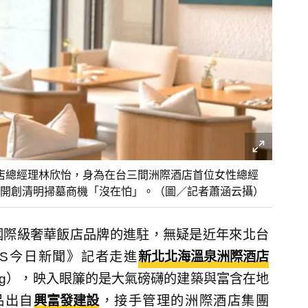
酒店總經理林欣怡，身為在台三間洲際酒店首位女性總經
開創清明掃墓商機「沒在怕」。（圖／記者蕭涵云攝）
國際級奢華飯店品牌的進駐，無疑是近年來北台
WS今日新聞》記者走進
新北北海溫泉洲際酒店
i Hot Spring），映入眼簾的是大氣磅礴的建築與富含在地
品出自
興富發建設
，接手管理的洲際酒店集團