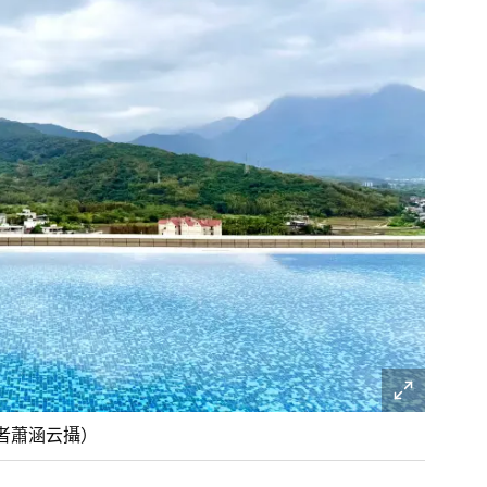
者蕭涵云攝）