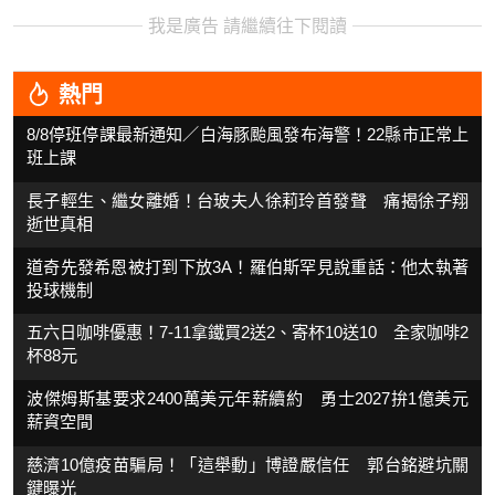
我是廣告 請繼續往下閱讀
熱門
8/8停班停課最新通知／白海豚颱風發布海警！22縣市正常上
班上課
長子輕生、繼女離婚！台玻夫人徐莉玲首發聲 痛揭徐子翔
逝世真相
道奇先發希恩被打到下放3A！羅伯斯罕見說重話：他太執著
投球機制
五六日咖啡優惠！7-11拿鐵買2送2、寄杯10送10 全家咖啡2
杯88元
波傑姆斯基要求2400萬美元年薪續約 勇士2027拚1億美元
薪資空間
慈濟10億疫苗騙局！「這舉動」博證嚴信任 郭台銘避坑關
鍵曝光