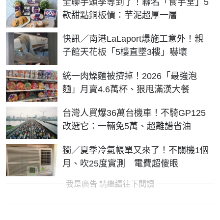
全聯芋頭季等到了！聯名「食芋堂」5
款甜點銅板價：芋泥超厚一層
快訊／南港LaLaport爆施工意外！親
子館天花板「5樓直墜3樓」嚇壞
統一肉燥麵被擠掉！2026「最強泡
麵」月賣4.6萬杯、狠甩滿漢大餐
台灣人買爆36萬台機車！不騎GP125
改選它：一輛免5萬、超離譜省油
獨／夏季冷氣帳單又來了！不關機1個
月、吹25度實測 電費超傻眼
我是廣告 請繼續往下閱讀