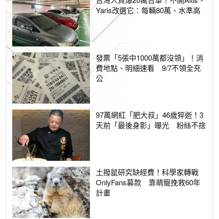
Yaris改選它：每輛80萬、水準高
發票「5張中1000萬都沒領」！消
費地點、明細速看 9/7不領全充
公
97萬網紅「肥大叔」46歲猝逝！3
天前「最後身影」曝光 粉絲不捨
土撥鼠研究缺經費！科學家轉戰
OnlyFans募款 靠萌寵挽救60年
計畫