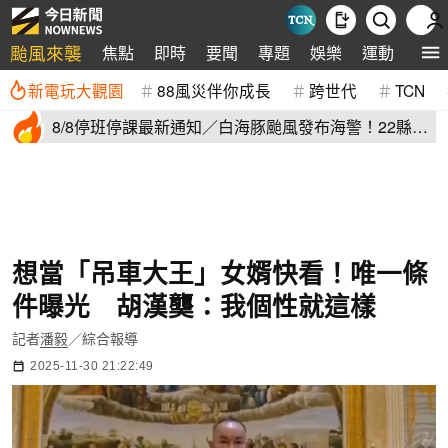
颱風來襲
焦點
即時
要聞
專題
娛樂
運動
全球
新電玩大觀園
88風災伴你成長
跨世代
TCN
8/8停班停課最新通知／白海豚颱風發布海警！22縣市
正常上班上課
想當「吊車大王」女婿快看！唯一條
件曝光 胡漢龑：我個性就這樣
記者
潘毅
／綜合報導
2025-11-30 21:22:49