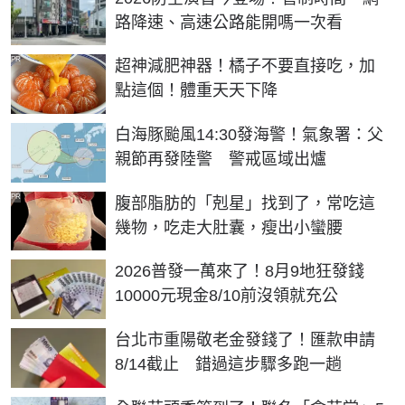
路降速、高速公路能開嗎一次看
PR
超神減肥神器！橘子不要直接吃，加
點這個！體重天天下降
白海豚颱風14:30發海警！氣象署：父
親節再發陸警 警戒區域出爐
PR
腹部脂肪的「剋星」找到了，常吃這
幾物，吃走大肚囊，瘦出小蠻腰
2026普發一萬來了！8月9地狂發錢
10000元現金8/10前沒領就充公
台北市重陽敬老金發錢了！匯款申請
8/14截止 錯過這步驟多跑一趟