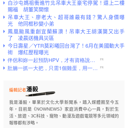
白沙屯媽祖衝進竹北吊車大王豪宅停駕！還上二樓
賜福 胡董笑開懷
吊車大王、廖老大、超哥誰最有錢？驚人身價曝
光 他同框秒變小弟
鳳凰颱風重創宜蘭蘇澳！吊車大王胡漢龑又出手
了 凌晨送機具災區
今日壽星／YTR莫彩曦回台灣了！6月在美國動大手
術 爆紅歷程曝光
潘毅
編輯記者
我是潘毅，畢業於文化大學新聞系，踏入媒體圈至今五
年，目前是《NOWNEWS》家庭消費中心一員，對於生
活、旅遊、3C科技、寵物、動漫及遊戲電競等多元領域的
報導都有涉略。