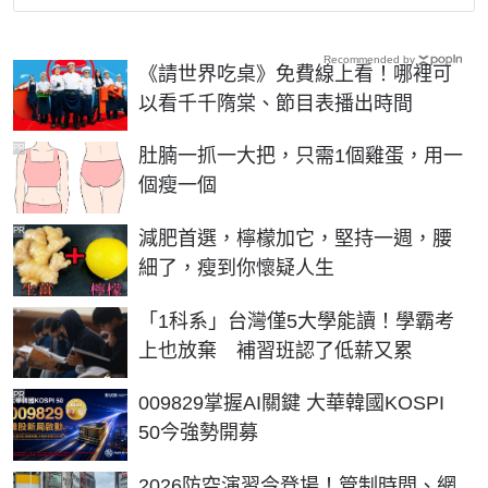
Recommended by
《請世界吃桌》免費線上看！哪裡可
以看千千隋棠、節目表播出時間
PR
肚腩一抓一大把，只需1個雞蛋，用一
個瘦一個
PR
減肥首選，檸檬加它，堅持一週，腰
細了，瘦到你懷疑人生
「1科系」台灣僅5大學能讀！學霸考
上也放棄 補習班認了低薪又累
PR
009829掌握AI關鍵 大華韓國KOSPI
50今強勢開募
2026防空演習今登場！管制時間、網