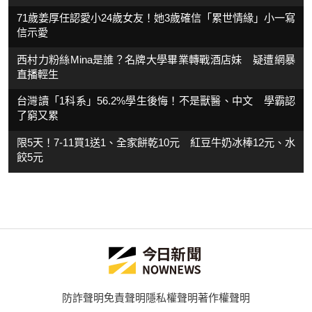
71歲姜厚任認愛小24歲女友！她3歲確信「累世情緣」小一寫
信示愛
西村力粉絲Mina是誰？名牌大學畢業轉戰酒店妹 疑遭網暴
直播輕生
台灣讀「1科系」56.2%學生後悔！不是獸醫、中文 學霸認
了窮又累
限5天！7-11買1送1、全家餅乾10元 紅豆牛奶冰棒12元、水
餃5元
防詐聲明
免責聲明
隱私權聲明
著作權聲明