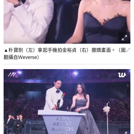
▲朴寶劍（左）拿起手機拍金裕貞（右）撒嬌畫面。（圖／
翻攝自Ｗeverse）