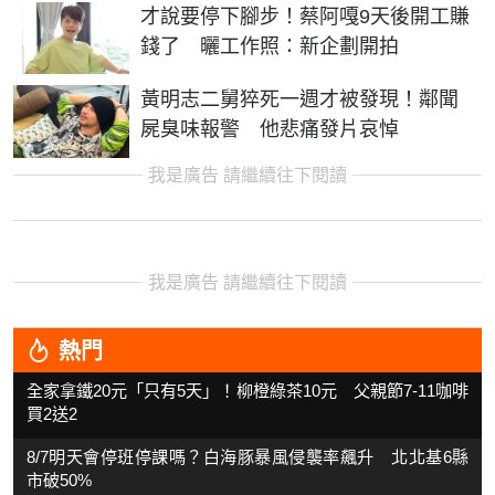
才說要停下腳步！蔡阿嘎9天後開工賺
錢了 曬工作照：新企劃開拍
黃明志二舅猝死一週才被發現！鄰聞
屍臭味報警 他悲痛發片哀悼
我是廣告 請繼續往下閱讀
我是廣告 請繼續往下閱讀
熱門
全家拿鐵20元「只有5天」！柳橙綠茶10元 父親節7-11咖啡
買2送2
8/7明天會停班停課嗎？白海豚暴風侵襲率飆升 北北基6縣
市破50%