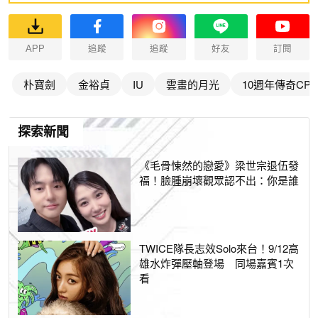
APP
追蹤
追蹤
好友
訂閱
朴寶劍
金裕貞
IU
雲畫的月光
10週年傳奇CP
探索新聞
《毛骨悚然的戀愛》梁世宗退伍發
福！臉腫崩壞觀眾認不出：你是誰
TWICE隊長志效Solo來台！9/12高
雄水炸彈壓軸登場 同場嘉賓1次
看