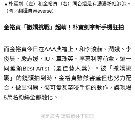
▲朴寶劍（左）和金裕貞（右）同台還是有濃濃粉紅泡泡。
（圖／翻攝自Ｗeverse）
金裕貞「撒嬌挑戰」超萌！朴寶劍拿新手機狂拍
而金裕貞今日在AAA典禮上，和李浚赫、潤娥、李
俊昊、嚴志媛、IU、車珠英、李惠利等前輩，還一
同獲頒Best Artist（最佳藝人獎）。被「撒嬌挑
戰」的鏡頭拍到時，金裕貞雖然害羞但也努力配
合，做出抖肩、裝可愛甚至咬手指的動作，讓現場
5萬名粉絲全都融化。
我是廣告 請繼續往下閱讀