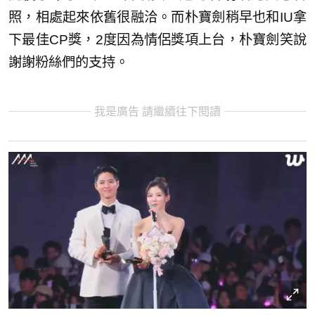
照，相處起來依舊很融洽。而朴寶劍稍早也和IU拿
下最佳CP獎，2度因為情侶獎項上台，朴寶劍笑說
謝謝粉絲們的支持。
我是廣告 請繼續往下閱讀