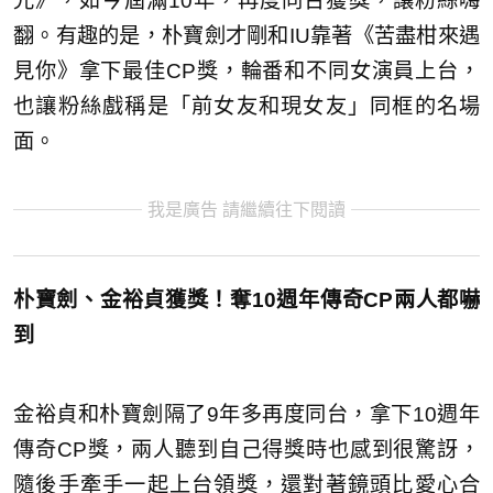
光》，如今屆滿10年，再度同台獲獎，讓粉絲嗨
翻。有趣的是，朴寶劍才剛和IU靠著《苦盡柑來遇
見你》拿下最佳CP獎，輪番和不同女演員上台，
也讓粉絲戲稱是「前女友和現女友」同框的名場
面。
我是廣告 請繼續往下閱讀
朴寶劍、金裕貞獲獎！奪10週年傳奇CP兩人都嚇
到
金裕貞和朴寶劍隔了9年多再度同台，拿下10週年
傳奇CP獎，兩人聽到自己得獎時也感到很驚訝，
隨後手牽手一起上台領獎，還對著鏡頭比愛心合