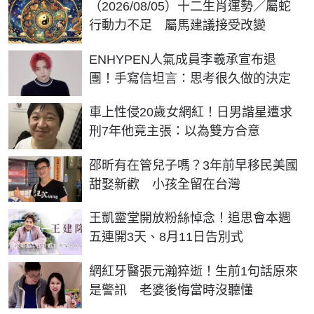
（2026/08/05）十二生肖運勢／屬蛇
行動力不足 屬馬建議接受改變
ENHYPEN人氣成員李羲承宣布退
團！手寫信坦言：思考很久做的決定
車上性侵20歲女網紅！日男諧星遭求
刑7年他竟主張：以為雙方合意
邵昕有在管兒子嗎？3年前早移民美國
甜娶新歡 小孩全留在台灣
王凱靈堂開放粉絲悼念！追思會本週
五連開3天、8月11日告別式
網紅牙醫張元瀚猝逝！生前1句話原來
是警訊 老婆後悔當時沒聽懂