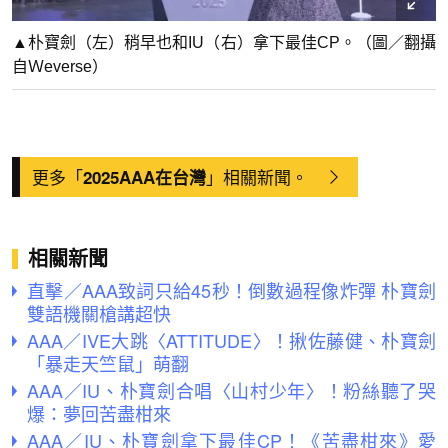
▲朴寶劍（左）稍早也和IU（右）拿下最佳CP。（圖／翻攝
自Ｗeverse）
更多「
」相關新聞。
2025AAA在台灣
相關新聞
直擊／AAA致詞只給45秒！倒數過程像炸彈 朴寶劍
雙語機關槍講超快
AAA／IVE大跳〈ATTITUDE〉！揪佐藤健、朴寶劍
「暴走天竺鼠」萌翻
AAA／IU、朴寶劍合唱〈山村少年〉！粉絲聽了哭
爆：夢回苦盡柑來
AAA／IU、朴寶劍拿下最佳CP！《苦盡柑來》愛