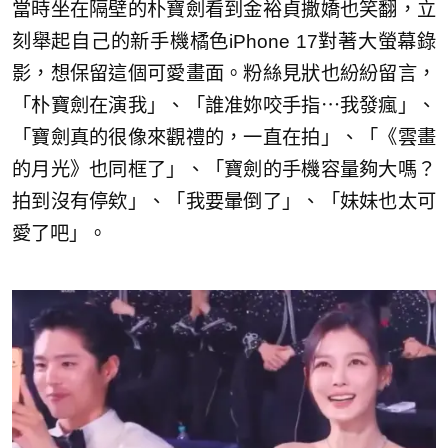
當時坐在隔壁的朴寶劍看到金裕貞撒嬌也笑翻，立
刻舉起自己的新手機橘色iPhone 17對著大螢幕錄
影，想保留這個可愛畫面。粉絲見狀也紛紛留言，
「朴寶劍在演我」、「誰准妳咬手指⋯我發瘋」、
「寶劍真的很像來觀禮的，一直在拍」、「《雲畫
的月光》也同框了」、「寶劍的手機容量夠大嗎？
拍到沒有停欸」、「我要暈倒了」、「妹妹也太可
愛了吧」。