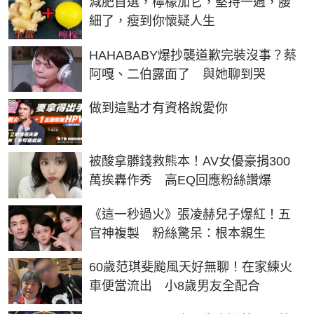
減肥首選，檸檬加它，堅持一週，腰
細了，瘦到你懷疑人生
HAHABABY爆抄襲道歉完裝沒事？蔡
阿嘎、二伯露面了 與她聊到哭
PR
做到這點才有資格說愛你
被酸拿髒錢救熊本！AV女優豪捐300
萬挨轟作秀 高EQ回應粉絲讚爆
《這一秒過火》張凌赫兒子爆紅！五
官神複製 粉絲驚呆：根本親生
60歲范琪斐颱風天好無聊！在家練火
車便當流出 小8歲男友全配合