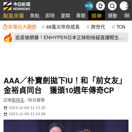
颱風來襲
娛樂
焦點
即時
要聞
專題
運動
全
新電玩大觀園
88風災伴你成長
跨世代
TCN
追星被網暴！ENHYPEN日本正妹粉絲疑直播輕生
生前畫面全網瘋傳
AAA／朴寶劍拋下IU！和「前女友」
金裕貞同台 獲頒10週年傳奇CP
記者
藍詩孟
／綜合報導
2025-12-06 21:23:20
2025-12-06 21:24:58