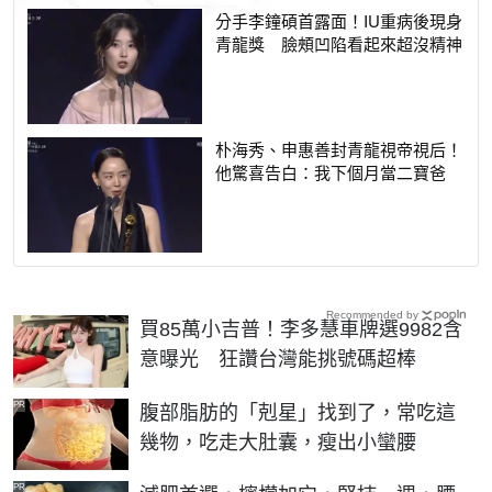
分手李鐘碩首露面！IU重病後現身
青龍獎 臉頰凹陷看起來超沒精神
朴海秀、申惠善封青龍視帝視后！
他驚喜告白：我下個月當二寶爸
Recommended by
買85萬小吉普！李多慧車牌選9982含
意曝光 狂讚台灣能挑號碼超棒
PR
腹部脂肪的「剋星」找到了，常吃這
幾物，吃走大肚囊，瘦出小蠻腰
PR