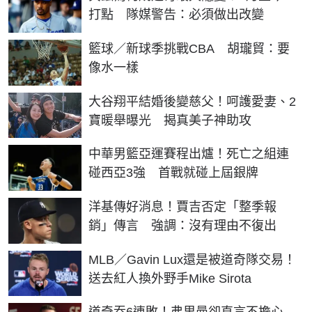
打點 隊媒警告：必須做出改變
籃球／新球季挑戰CBA 胡瓏貿：要
像水一樣
大谷翔平結婚後變慈父！呵護愛妻、2
寶暖舉曝光 揭真美子神助攻
中華男籃亞運賽程出爐！死亡之組連
碰西亞3強 首戰就碰上屆銀牌
洋基傳好消息！賈吉否定「整季報
銷」傳言 強調：沒有理由不復出
MLB／Gavin Lux還是被道奇隊交易！
送去紅人換外野手Mike Sirota