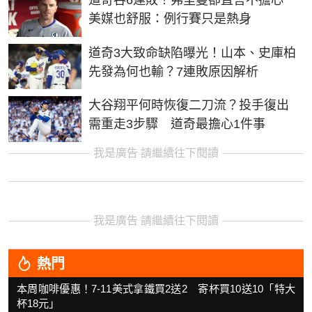
道奇吞6連敗！弗里曼卻直言不擔心
美媒也舒服：例行賽只是熱身
道奇3大致命缺陷曝光！山本、史庫柏
先發為何也輸？7連敗原因解析
大谷翔平何時恢復二刀流？投手復出
需重走3步驟 道奇最擔心1件事
我是廣告 請繼續往下閱讀
我是廣告 請繼續往下閱讀
熱門
本周咖啡優惠！7-11美式拿鐵買2送2 寄杯買10送10「特大
杯18元」