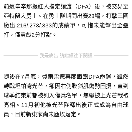
前遭辛辛那提紅人指定讓渡（DFA）後，被交易至
亞特蘭大勇士。在勇士隊期間出賽28場，打擊三圍
繳出.216/.273/.333的成績單，可惜未能擊出全壘
打，僅貢獻2分打點。
我是廣告 請繼續往下閱讀
隨後在7月底，費爾柴德再度面臨DFA命運，雖然
轉戰坦帕灣光芒，卻因右側腹斜肌傷勢困擾，直到
球季結束前都被列入傷兵名單，無緣披上光芒戰袍
亮相。11月初他被光芒隊釋出後正式成為自由球
員，目前新東家尚未塵埃落定。