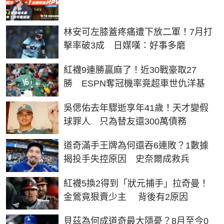
林安可左膝蓋疼痛遭下放二軍！7月打
擊率破3成 日媒嘆：好事多磨
紅襪9連勝贏麻了！近30戰豪取27
勝 ESPN奪冠機率竟超車世仇洋基
吳偲佑去年驟逝享年41歲！天才變假
球罪人 只為替友還300萬債務
道奇滿手王牌為何還吞6連敗？1數據
揭投手失控原因 史奈爾成救兵
紅襪5換2得到「狀元捕手」拉奇曼！
金鶯竟狠賣少主 背後有2原因
貝茲為何成道奇最大隱憂？8月至今0