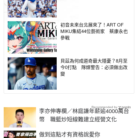
初音未來台北展來了！ART OF
MIKU集結44位藝術家 蔡康永也
參戰
貝茲為何成道奇最大隱憂？8月至
今0打點 隊媒警告：必須做出改
變
Recommended by
李亦伸專欄／林庭謙年薪逾4000萬台
幣 職籃炒短線難建立經營文化
PR
做到這點才有資格說愛你