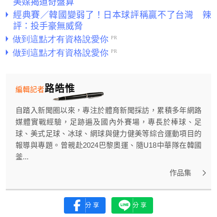
美媒揭道奇盤算
經典賽／韓國變弱了！日本球評稱贏不了台灣 辣
評：投手豪無威脅
路皓惟
編輯記者
自踏入新聞圈以來，專注於體育新聞採訪，累積多年網路
媒體實戰經驗，足跡遍及國內外賽場，專長於棒球、足
球、美式足球、冰球、網球與健力健美等綜合運動項目的
報導與專題。曾親赴2024巴黎奧運、隨U18中華隊在韓國
釜...
作品集
分享
分享