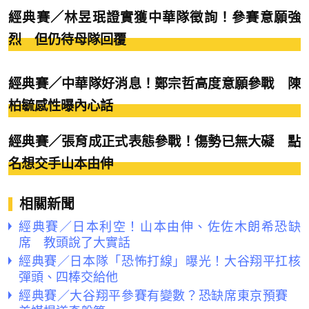
經典賽／林昱珉證實獲中華隊徵詢！參賽意願強
烈 但仍待母隊回覆
經典賽／中華隊好消息！鄭宗哲高度意願參戰 陳
柏毓感性曝內心話
經典賽／張育成正式表態參戰！傷勢已無大礙 點
名想交手山本由伸
相關新聞
經典賽／日本利空！山本由伸、佐佐木朗希恐缺
席 教頭說了大實話
經典賽／日本隊「恐怖打線」曝光！大谷翔平扛核
彈頭、四棒交給他
經典賽／大谷翔平參賽有變數？恐缺席東京預賽