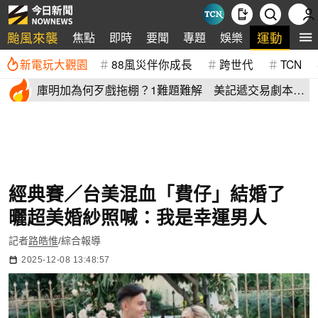
颱風來襲
運動
焦點
即時
要聞
專題
娛樂
全
新電玩大觀園
88風災伴你成長
跨世代
TCN
庫明加為何歹戲拖棚？1難題難解 美記遞交易劇本：
湖人簽4年長約
經典賽／台美混血「費仔」結婚了
曬超美婚紗照喊：我是幸運男人
記者
路皓惟
/綜合報導
2025-12-08 13:48:57