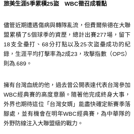
旅美生涯5季累積25盜 WBC徵召成看點
儘管近期遭遇傷病與轉隊亂流，但費爾柴德在大聯
盟累積了5個球季的資歷，總計出賽277場，留下
18支全壘打、68分打點以及25次盜壘成功的紀
錄，生涯平均打擊率為2成23，攻擊指數（OPS）
則為.689。
擁有台灣血統的他，過去曾公開表達代表台灣參加
WBC經典賽的高度意願。隨著他完成終身大事，
外界也期待這位「台灣女婿」能盡快確定新賽季落
腳處，並有機會在明年WBC經典賽，為中華隊的
外野防線注入大聯盟級的戰力。