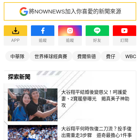
將NOWNEWS加入你喜愛的新聞來源
APP
追蹤
追蹤
好友
訂閱
中華隊
世界棒球經典賽
費爾柴德
費仔
WBC
探索新聞
大谷翔平結婚後變慈父！呵護愛
妻、2寶暖舉曝光 揭真美子神助
攻
大谷翔平何時恢復二刀流？投手復
出需重走3步驟 道奇最擔心1件事