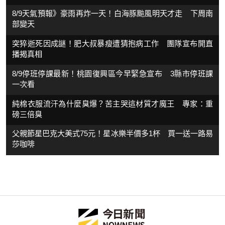
8/9天氣預報》豪雨再炸一天！白海豚颱風明天才走 下周南
部變天
突猝逝死因成謎！肥大叔暴瘦遭猜抱病工作 團隊宣布開直
播揭真相
8/9停班停課最新！桃園復興區今早緊急宣布 3縣市停班課
一次看
純棉衣服流汗為什麼臭爆？苦主哭這材質才魔王 專家：重
磅三倍臭
父親節星巴克大美式75元！星冰樂半價多1杯 買一送一路易
莎咖啡