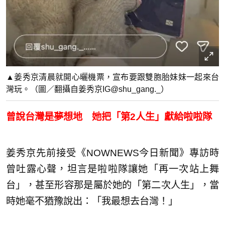
▲姜秀京清晨就開心曬機票，宣布要跟雙胞胎妹妹一起來台
灣玩。（圖／翻攝自姜秀京IG@shu_gang._）
曾說台灣是夢想地 她把「第2人生」獻給啦啦隊
姜秀京先前接受《NOWNEWS今日新聞》專訪時
曾吐露心聲，坦言是啦啦隊讓她「再一次站上舞
台」，甚至形容那是屬於她的「第二次人生」，當
時她毫不猶豫說出：「我最想去台灣！」