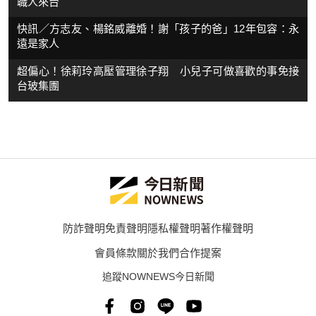
職人來台
快訊／方志友、楊銘威離婚！謝「孩子的爸」12年包容：永
遠是家人
超偏心！徐莉玲高壓管理徐子翔 小兒子可做喜歡的事免接
台玻集團
防詐聲明
免責聲明
隱私權聲明
著作權聲明
會員條款
關於我們
合作提案
追蹤NOWNEWS今日新聞