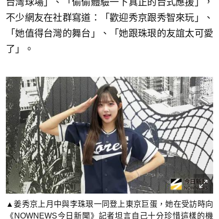
台灣球場」、「偷偷體驗一下真正的台式應援」，
不少網友在社群寫道：「歡迎秀京跟秀智來玩」、
「她值得台灣的舞台」、「她跟珠珢的友誼太可愛
了」。
▲姜秀京上月中與李珠珢一同登上東京巨蛋，她在受訪時向
《NOWNEWS今日新聞》記者坦言自己十分珍惜這樣的機