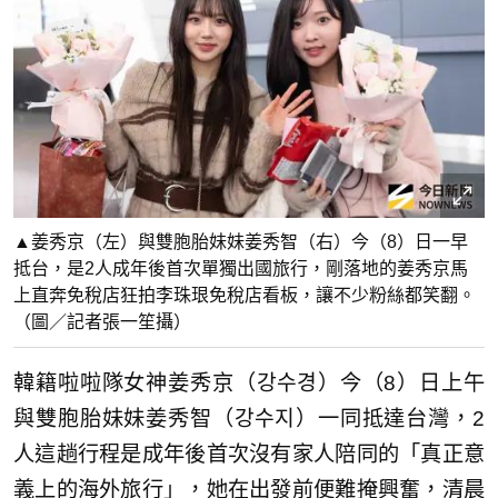
▲姜秀京（左）與雙胞胎妹妹姜秀智（右）今（8）日一早
抵台，是2人成年後首次單獨出國旅行，剛落地的姜秀京馬
上直奔免稅店狂拍李珠珢免稅店看板，讓不少粉絲都笑翻。
（圖／記者張一笙攝）
韓籍啦啦隊女神姜秀京（강수경）今（8）日上午
與雙胞胎妹妹姜秀智（강수지）一同抵達台灣，2
人這趟行程是成年後首次沒有家人陪同的「真正意
義上的海外旅行」，她在出發前便難掩興奮，清晨