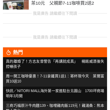
茶10元 父親節7-11咖啡買2送2
我是廣告 請繼續往下閱讀
我是廣告 請繼續往下閱讀
熱門
真的離婚了！方志友曾警告「再講就成真」 楊銘威酒後失
控嚇孩子
周一開工咖啡優惠！7-11拿鐵買1送1：寄杯限今天 萊爾富
買10送10
快訊／NITORI MALL海外第一家進駐台北圓山 1700坪商場
明年3月開
三商巧福原汁牛肉麵139、咖哩雞肉飯119元！雞湯桑：熊本