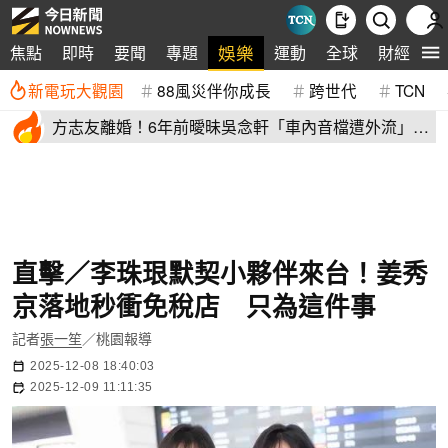
娛樂
焦點
即時
要聞
專題
運動
全球
財經
生
新電玩大觀園
88風災伴你成長
跨世代
TCN
方志友離婚！6年前曖昧吳念軒「車內音檔遭外流」
喊：沒人看得到
直擊／李珠珢默契小夥伴來台！姜秀
京落地秒衝免稅店 只為這件事
記者
張一笙
／桃園報導
2025-12-08 18:40:03
2025-12-09 11:11:35