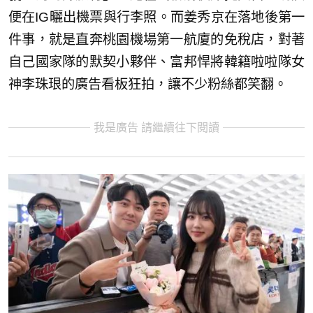
便在IG曬出機票與行李照。而姜秀京在落地後第一
件事，就是直奔桃園機場第一航廈的免稅店，對著
自己國家隊的默契小夥伴、富邦悍將韓籍啦啦隊女
神李珠珢的廣告看板狂拍，讓不少粉絲都笑翻。
我是廣告 請繼續往下閱讀