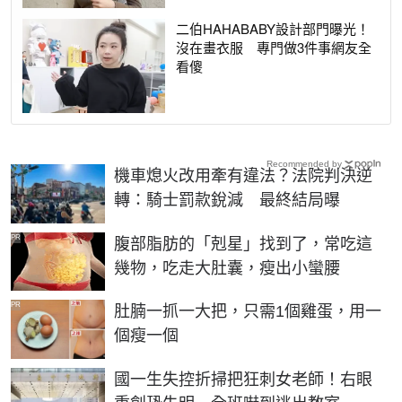
二伯HAHABABY設計部門曝光！
沒在畫衣服 專門做3件事網友全
看傻
Recommended by
機車熄火改用牽有違法？法院判決逆
轉：騎士罰款銳減 最終結局曝
PR
腹部脂肪的「剋星」找到了，常吃這
幾物，吃走大肚囊，瘦出小蠻腰
PR
肚腩一抓一大把，只需1個雞蛋，用一
個瘦一個
國一生失控折掃把狂刺女老師！右眼