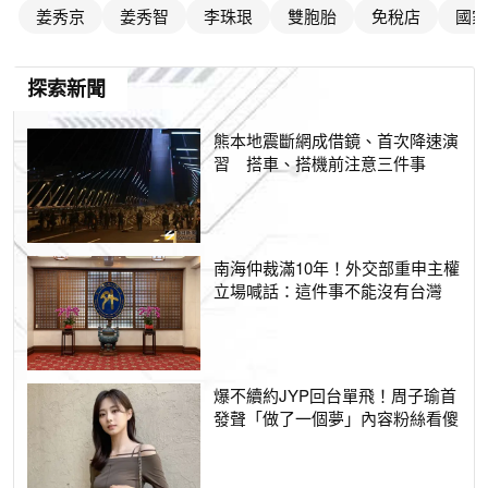
姜秀京
姜秀智
李珠珢
雙胞胎
免稅店
國家
探索新聞
熊本地震斷網成借鏡、首次降速演
習 搭車、搭機前注意三件事
南海仲裁滿10年！外交部重申主權
立場喊話：這件事不能沒有台灣
爆不續約JYP回台單飛！周子瑜首
發聲「做了一個夢」內容粉絲看傻