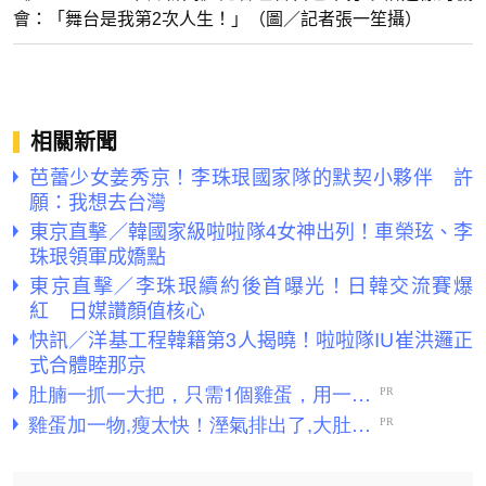
會：「舞台是我第2次人生！」（圖／記者張一笙攝）
相關新聞
芭蕾少女姜秀京！李珠珢國家隊的默契小夥伴 許
願：我想去台灣
東京直擊／韓國家級啦啦隊4女神出列！車榮玹、李
珠珢領軍成嬌點
東京直擊／李珠珢續約後首曝光！日韓交流賽爆
紅 日媒讚顏值核心
快訊／洋基工程韓籍第3人揭曉！啦啦隊IU崔洪邏正
式合體睦那京