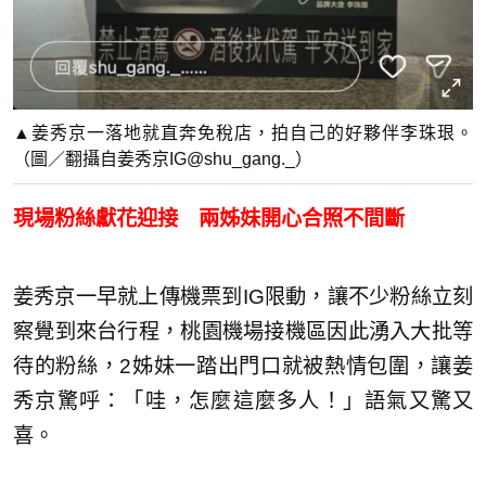
▲姜秀京一落地就直奔免稅店，拍自己的好夥伴李珠珢。
（圖／翻攝自姜秀京IG@shu_gang._）
現場粉絲獻花迎接 兩姊妹開心合照不間斷
姜秀京一早就上傳機票到IG限動，讓不少粉絲立刻
察覺到來台行程，桃園機場接機區因此湧入大批等
待的粉絲，2姊妹一踏出門口就被熱情包圍，讓姜
秀京驚呼：「哇，怎麼這麼多人！」語氣又驚又
喜。