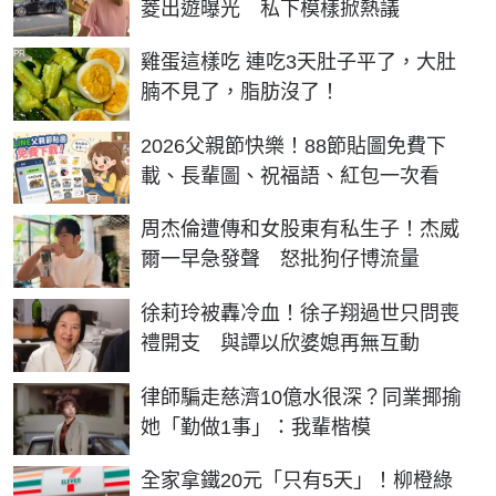
菱出遊曝光 私下模樣掀熱議
PR
雞蛋這樣吃 連吃3天肚子平了，大肚
腩不見了，脂肪沒了！
2026父親節快樂！88節貼圖免費下
載、長輩圖、祝福語、紅包一次看
周杰倫遭傳和女股東有私生子！杰威
爾一早急發聲 怒批狗仔博流量
徐莉玲被轟冷血！徐子翔過世只問喪
禮開支 與譚以欣婆媳再無互動
律師騙走慈濟10億水很深？同業揶揄
她「勤做1事」：我輩楷模
全家拿鐵20元「只有5天」！柳橙綠