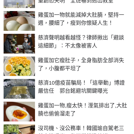
重創恐失明 全班嚇到逃出教室
PR
雞蛋加一物就能減掉大肚腩，堅持一
週，腰細了，瘦到你懷疑人生！
慈濟聲明越看越怪？律師揪出「避談
這細節」：不太像被害人
PR
雞蛋加它瘦肚子，全身脂肪全部消失
了，小腹都平坦了
慈濟10億疫苗騙局！「這舉動」博證
嚴信任 郭台銘避坑關鍵曝光
PR
雞蛋加一物,瘦太快！溼氣排出了,大肚
腩也偷偷溜走了
沒司機、沒公務車！韓國瑜自駕老三