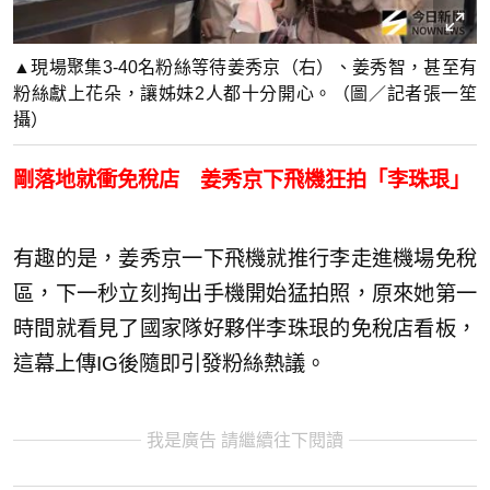
▲現場聚集3-40名粉絲等待姜秀京（右）、姜秀智，甚至有
粉絲獻上花朵，讓姊妹2人都十分開心。（圖／記者張一笙
攝）
剛落地就衝免稅店 姜秀京下飛機狂拍「李珠珢」
有趣的是，姜秀京一下飛機就推行李走進機場免稅
區，下一秒立刻掏出手機開始猛拍照，原來她第一
時間就看見了國家隊好夥伴李珠珢的免稅店看板，
這幕上傳IG後隨即引發粉絲熱議。
我是廣告 請繼續往下閱讀