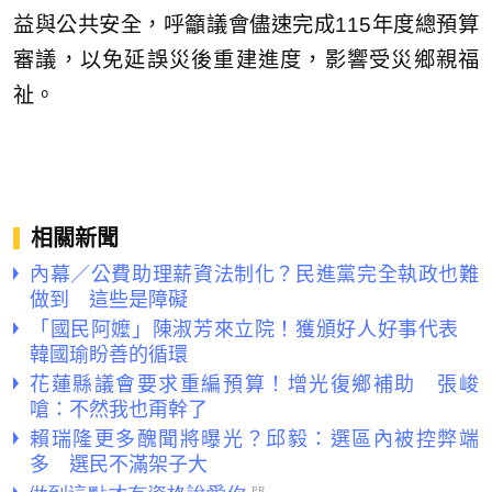
益與公共安全，呼籲議會儘速完成115年度總預算
審議，以免延誤災後重建進度，影響受災鄉親福
祉。
相關新聞
內幕／公費助理薪資法制化？民進黨完全執政也難
做到 這些是障礙
「國民阿嬤」陳淑芳來立院！獲頒好人好事代表
韓國瑜盼善的循環
花蓮縣議會要求重編預算！增光復鄉補助 張峻
嗆：不然我也甭幹了
賴瑞隆更多醜聞將曝光？邱毅：選區內被控弊端
多 選民不滿架子大