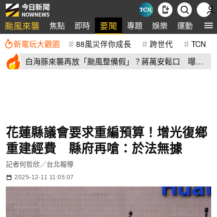
颱風來襲
要聞
焦點
即時
專題
娛樂
運動
全
新電玩大觀園
88風災伴你成長
跨世代
TCN
白海豚來襲再放「颱風整備假」？蔣萬安鬆口 曝這2
天影響北市
花蓮縣議會要求重編預算！增光復鄉
重建經費 縣府再嗆：於法無據
記者何哲欣／台北報導
2025-12-11 11:05:07