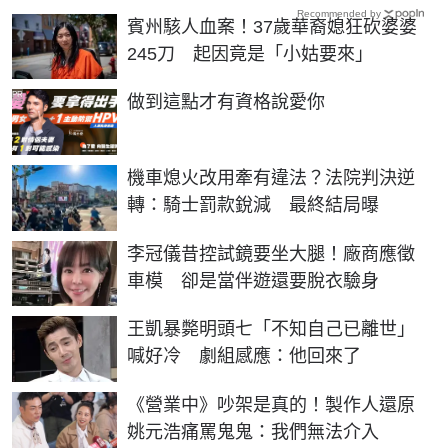
Recommended by
賓州駭人血案！37歲華裔媳狂砍婆婆
245刀 起因竟是「小姑要來」
PR
做到這點才有資格說愛你
機車熄火改用牽有違法？法院判決逆
轉：騎士罰款銳減 最終結局曝
李冠儀昔控試鏡要坐大腿！廠商應徵
車模 卻是當伴遊還要脫衣驗身
王凱暴斃明頭七「不知自己已離世」
喊好冷 劇組感應：他回來了
《營業中》吵架是真的！製作人還原
姚元浩痛罵鬼鬼：我們無法介入