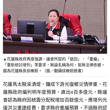
▲花蓮縣政府再度強調，議會所提的「退回」、「重編」、
「重新檢討增列」等要求，無論名稱為何，皆無法律依據。
圖為花蓮縣長徐榛蔚。（圖／翻攝徐榛蔚臉書）
花蓮馬太鞍溪潰堤，釀成下游光復鄉災情慘重，花
蓮縣政府編列明年度預算，歲出4百多億元，縣議
會認為縣府因統籌分配稅增加百餘億元，應增列光
復洪災重建經費，要求縣府重編預算，不過縣府認