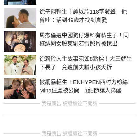
徐子翔輕生！譚以欣118字發聲 他
曾吐：活到49歲才找到真愛
周杰倫遭中國狗仔爆料有私生子！同
框緋聞女股東劉若雪照片被挖出
徐莉玲人生故事宛如8點檔！大三就生
下長子 竟遭前夫騙小孩夭折
被網暴輕生！ENHYPEN西村力粉絲
Mina住處被公開 1細節讓人鼻酸
我是廣告 請繼續往下閱讀
我是廣告 請繼續往下閱讀