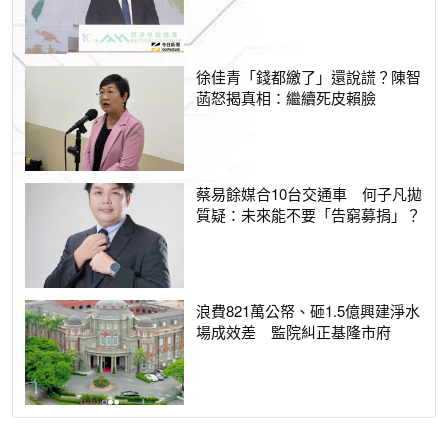
徐佳青「錢都繳了」還說謊？陳智
菡怒揭真相：繼續死皮賴臉
蔡易餘媒合10台交通車 何子凡拋
質疑：未來能不要「告窮募捐」？
浪費821萬公帑、砸1.5億興建淨水
場成效差 監院糾正基隆市府