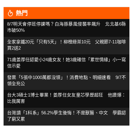
熱門
8/7明天會停班停課嗎？白海豚暴風侵襲率飆升 北北基6縣
市破50%
全家拿鐵20元「只有5天」！柳橙綠茶10元 父親節7-11咖啡
買2送2
71歲姜厚任認愛小24歲女友！她3歲確信「累世情緣」小一寫
信示愛
發票「5張中1000萬都沒領」！消費地點、明細速看 9/7不
領全充公
台大3碩士1博士畢業！姜厚任女友童芯學歷超狂 他讚爆：
比我厲害
台灣讀「1科系」56.2%學生後悔！不是獸醫、中文 學霸認
了窮又累