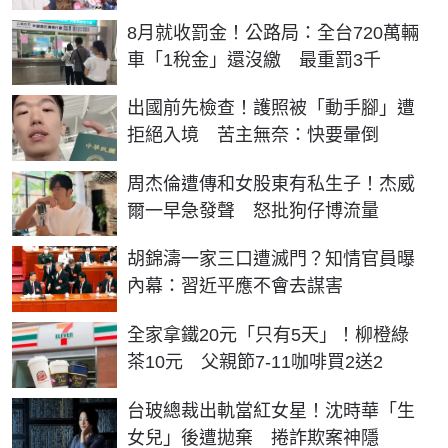
8月就收罰金！公路局：全台720萬輛
車「1稅金」還沒繳 最重罰3千
出國前先檢查！護照被「動手腳」遭
拒絕入境 苦主無奈：快要暈倒
周杰倫遭傳和女股東有私生子！杰威
爾一早急發聲 怒批狗仔博流量
胡錦濤一家三口遭滅門？知情官員曝
內幕：習近平應不會去謀害
全家拿鐵20元「只有5天」！柳橙綠
茶10元 父親節7-11咖啡買2送2
台玻總裁出軌當紅女星！沈時華「生
女兒」後遭拋棄 捲詐欺案神隱