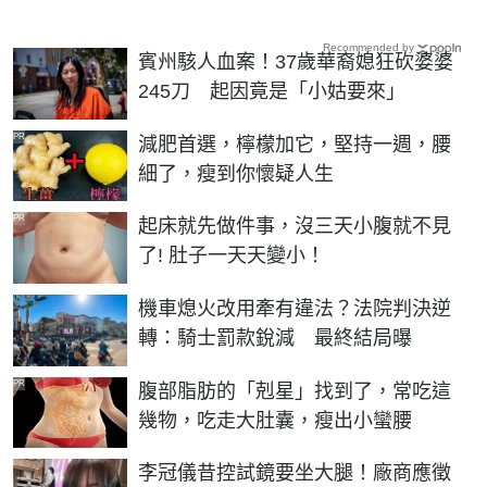
Recommended by
賓州駭人血案！37歲華裔媳狂砍婆婆
245刀 起因竟是「小姑要來」
PR
減肥首選，檸檬加它，堅持一週，腰
細了，瘦到你懷疑人生
PR
起床就先做件事，沒三天小腹就不見
了! 肚子一天天變小！
機車熄火改用牽有違法？法院判決逆
轉：騎士罰款銳減 最終結局曝
PR
腹部脂肪的「剋星」找到了，常吃這
幾物，吃走大肚囊，瘦出小蠻腰
李冠儀昔控試鏡要坐大腿！廠商應徵