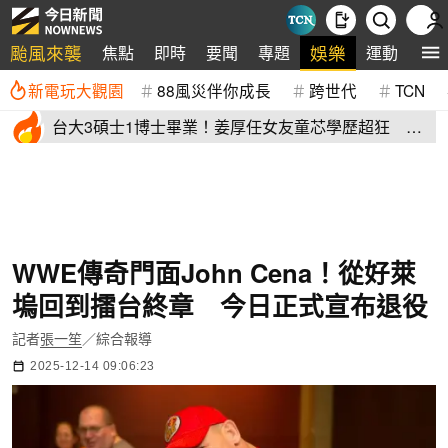
颱風來襲
娛樂
焦點
即時
要聞
專題
運動
全
新電玩大觀園
88風災伴你成長
跨世代
TCN
台大3碩士1博士畢業！姜厚任女友童芯學歷超狂 他
讚爆：比我厲害
WWE傳奇門面John Cena！從好萊
塢回到擂台終章 今日正式宣布退役
記者
張一笙
／綜合報導
2025-12-14 09:06:23