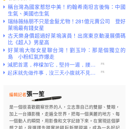
稱台灣為國家惹怒中美！約翰希南坦言後悔：中國
生氣、美國也生氣
瑞絲薇絲朋不只是金髮尤物！281億元賣公司 登好
萊塢最有錢女星
古天樂身價超過好萊塢演員！出席東京動漫展價碼
比《超人》男星高
好萊塢大咖女星聊台灣！劉玉玲：那是個獨立的
島 小粉紅氣炸爆走
張一笙
編輯記者
是一個很喜歡觀察世界的人，立志靠自己的雙腳、雙眼，
加上一台攝影機，走遍全世界，把每一個美麗的地方、每
一個動人的瞬間，用影像和文字記錄下來。在實現這個夢
想之前，我選擇先踏實地耕耘新聞現場，成為一名好記