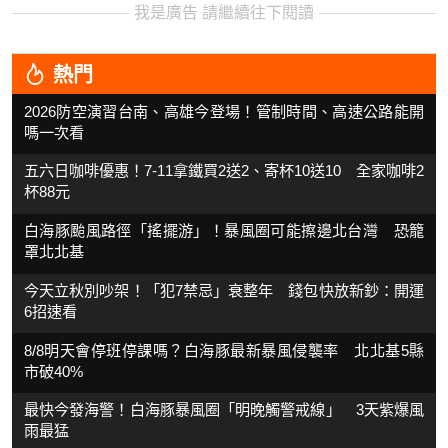
我是廣告 請繼續往下閱讀
熱門
2026防空演習台南、高雄今登場！管制時間、高速公路能開
嗎一次看
五六日咖啡優惠！7-11拿鐵買2送2、寄杯10送10 全家咖啡2
杯88元
白海豚颱風路徑「搖擺游」！暴風圈可能擦邊北台灣 恐籠
罩北北基
今天立秋別吵架！「犯7禁忌」衰整年 錢包快放新鈔：開運
6招速看
8/8明天會停班停課嗎？白海豚最新暴風侵襲率 北北基5縣
市破40%
最快今發海警！白海豚暴風圈「明晚觸警戒線」 3天紫爆風
雨最猛