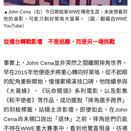
▲John Cena（右）今日將結束WWE傳奇生涯，未來想看到
他的身影，可能只剩好萊塢大螢幕。（圖／翻攝自WWE
YouTube）
從擂台轉戰影壇 不是逃離，而是另一場挑戰
事實上，John Cena並非突然之間離開摔角世界，
早在2015年他便逐步將重心轉向好萊塢，從不起眼
的配角重新開始，慢慢累積演技口碑，他陸續參與
《大黃蜂》、《玩命關頭》系列電影，以及影集
《和平使者》等作品，成功擺脫「摔角選手跨界」
的刻板標籤，站穩主流影壇。即便如此，在John
Cena尚未親口說出「退休」之前，摔角迷們仍能
不時在WWE重大賽事中，看到他驚喜現身，彷彿