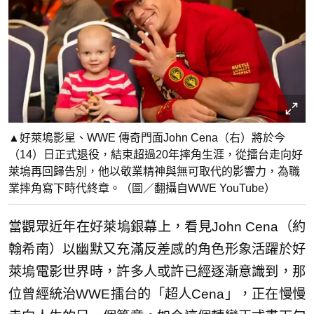
▲好萊塢影星、WWE 傳奇門面John Cena（右）將於今
（14）日正式退役，結束超過20年摔角生涯，從擂台走向好
萊塢再回歸告別，他以敬業精神與無可取代的影響力，為職
業摔角寫下時代終章。（圖／翻攝自WWE YouTube）
當觀眾近年在好萊塢銀幕上，看見John Cena（約
翰希南）以幽默又充滿反差感的角色形象活躍於好
萊塢電影世界時，許多人或許已經逐漸意識到，那
位曾經統治WWE擂台的「超人Cena」，正在慢慢