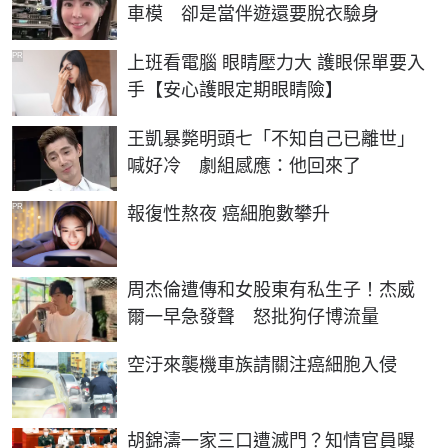
車模 卻是當伴遊還要脫衣驗身
PR
上班看電腦 眼睛壓力大 護眼保單要入
手【安心護眼定期眼睛險】
王凱暴斃明頭七「不知自己已離世」
喊好冷 劇組感應：他回來了
PR
報復性熬夜 癌細胞數攀升
周杰倫遭傳和女股東有私生子！杰威
爾一早急發聲 怒批狗仔博流量
PR
空汙來襲機車族請關注癌細胞入侵
胡錦濤一家三口遭滅門？知情官員曝