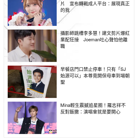
片 宣布轉戰成人平台：展現真正
的我
攝影師跳槽李多慧！建文剪片爆紅
業配狂接 Joeman吐心聲怕他離
職
早餐店門口禁止停車！只有「SJ
始源可以」本尊竟開保母車到場朝
聖
Mina輕生震撼追星圈！羅志祥不
反對飯撒：演唱會就是要開心