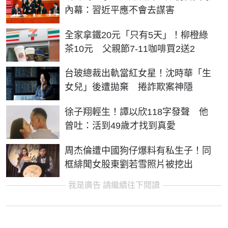
內幕：習近平應不會去謀害
全家拿鐵20元「只有5天」！柳橙綠
茶10元 父親節7-11咖啡買2送2
台玻總裁出軌當紅女星！沈時華「生
女兒」後遭拋棄 捲詐欺案神隱
徐子翔輕生！譚以欣118字發聲 他
曾吐：活到49歲才找到真愛
周杰倫遭中國狗仔爆料有私生子！同
框緋聞女股東劉若雪照片被挖出
我是廣告 請繼續往下閱讀