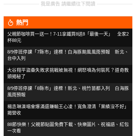
我是廣告 請繼續往下閱讀
熱門
父親節咖啡買一送一！7-11拿鐵買8送8「最後一天」 全家2
杯88元
8/9停班停課「7縣市」達標！白海豚颱風風雨預報 新北、
台中入列
大谷翔平盜壘失敗求挑戰被無視！網怒噴為何裝死？道奇教
頭揭秘了
8/9停班停課「8縣市」達標！新北、桃竹苗都入列 白海豚
風雨預報
楊丞琳演唱會爆滿還賺輸王心凌！寬魚澄清「業績沒不好」
揭營收
88節快樂！父親節貼圖免費下載、快樂圖片、祝福語、紅包
一次看