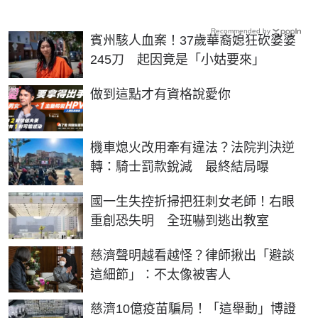
Recommended by
賓州駭人血案！37歲華裔媳狂砍婆婆
245刀 起因竟是「小姑要來」
PR
做到這點才有資格說愛你
機車熄火改用牽有違法？法院判決逆
轉：騎士罰款銳減 最終結局曝
國一生失控折掃把狂刺女老師！右眼
重創恐失明 全班嚇到逃出教室
慈濟聲明越看越怪？律師揪出「避談
這細節」：不太像被害人
慈濟10億疫苗騙局！「這舉動」博證