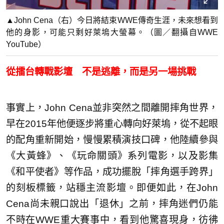
▲John Cena（右）今日將結束WWE傳奇生涯，未來想看到
他的身影，可能只剩好萊塢大螢幕。（圖／翻攝自WWE
YouTube）
從擂台轉戰影壇 不是逃離，而是另一場挑戰
事實上，John Cena並非突然之間離開摔角世界，
早在2015年他便逐步將重心轉向好萊塢，從不起眼
的配角重新開始，慢慢累積演技口碑，他陸續參與
《大黃蜂》、《玩命關頭》系列電影，以及影集
《和平使者》等作品，成功擺脫「摔角選手跨界」
的刻板標籤，站穩主流影壇。即便如此，在John
Cena尚未親口說出「退休」之前，摔角迷們仍能
不時在WWE重大賽事中，看到他驚喜現身，彷彿