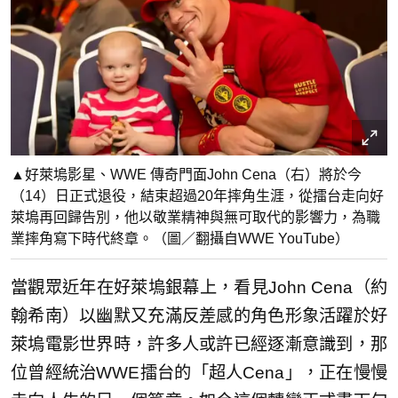
▲好萊塢影星、WWE 傳奇門面John Cena（右）將於今
（14）日正式退役，結束超過20年摔角生涯，從擂台走向好
萊塢再回歸告別，他以敬業精神與無可取代的影響力，為職
業摔角寫下時代終章。（圖／翻攝自WWE YouTube）
當觀眾近年在好萊塢銀幕上，看見John Cena（約
翰希南）以幽默又充滿反差感的角色形象活躍於好
萊塢電影世界時，許多人或許已經逐漸意識到，那
位曾經統治WWE擂台的「超人Cena」，正在慢慢