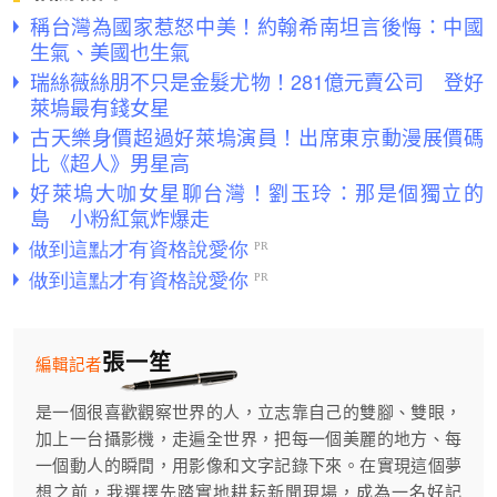
稱台灣為國家惹怒中美！約翰希南坦言後悔：中國
生氣、美國也生氣
瑞絲薇絲朋不只是金髮尤物！281億元賣公司 登好
萊塢最有錢女星
古天樂身價超過好萊塢演員！出席東京動漫展價碼
比《超人》男星高
好萊塢大咖女星聊台灣！劉玉玲：那是個獨立的
島 小粉紅氣炸爆走
張一笙
編輯記者
是一個很喜歡觀察世界的人，立志靠自己的雙腳、雙眼，
加上一台攝影機，走遍全世界，把每一個美麗的地方、每
一個動人的瞬間，用影像和文字記錄下來。在實現這個夢
想之前，我選擇先踏實地耕耘新聞現場，成為一名好記