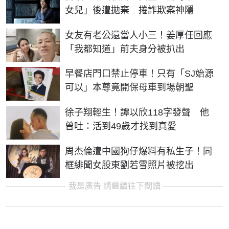
女兒」後遭拋棄 捲詐欺案神隱
女友有老公還當人小三！姜厚任回應
「我都知道」前夫身分被扒出
早餐店門口禁止停車！只有「SJ始源
可以」本尊竟開保母車到場朝聖
徐子翔輕生！譚以欣118字發聲 他
曾吐：活到49歲才找到真愛
周杰倫遭中國狗仔爆料有私生子！同
框緋聞女股東劉若雪照片被挖出
我是廣告 請繼續往下閱讀