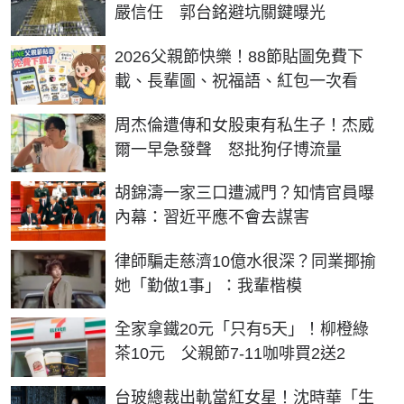
嚴信任 郭台銘避坑關鍵曝光
2026父親節快樂！88節貼圖免費下
載、長輩圖、祝福語、紅包一次看
周杰倫遭傳和女股東有私生子！杰威
爾一早急發聲 怒批狗仔博流量
胡錦濤一家三口遭滅門？知情官員曝
內幕：習近平應不會去謀害
律師騙走慈濟10億水很深？同業揶揄
她「勤做1事」：我輩楷模
全家拿鐵20元「只有5天」！柳橙綠
茶10元 父親節7-11咖啡買2送2
台玻總裁出軌當紅女星！沈時華「生