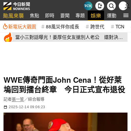
颱風來襲
娛樂
焦點
即時
要聞
專題
運動
全
新電玩大觀園
88風災伴你成長
跨世代
TCN
當小三對話曝光！姜厚任女友搶別人老公 還對決正
宮女兒開酸騷貨
WWE傳奇門面John Cena！從好萊
塢回到擂台終章 今日正式宣布退役
記者
張一笙
／綜合報導
2025-12-14 09:06:23