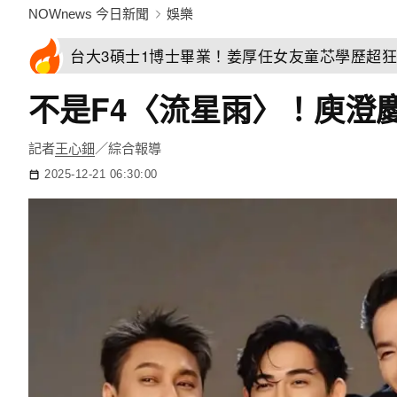
NOWnews 今日新聞
娛樂
台大3碩士1博士畢業！姜厚任女友童芯學歷超
不是F4〈流星雨〉！庾澄
記者
王心鈿
／綜合報導
2025-12-21 06:30:00