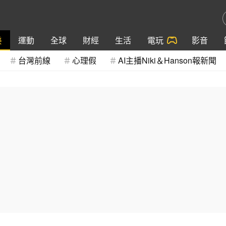
樂
運動
全球
財經
生活
電玩
影音
台灣前線
心理假
AI主播Niki＆Hanson報新聞