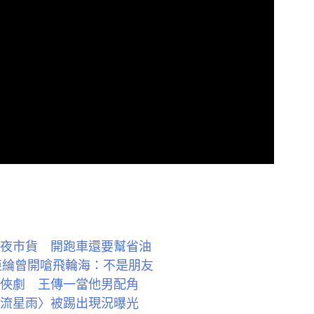
穿夜市貨 開跑車還要幫省油
亞綸曾開嗆飛輪海：不是朋友
武俠劇 王傳一當他男配角
〈流星雨〉被踢出現況曝光