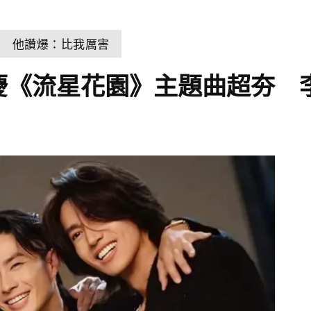
狂 他讚爆：比我厲害
慶《流星花園》主題曲超夯 