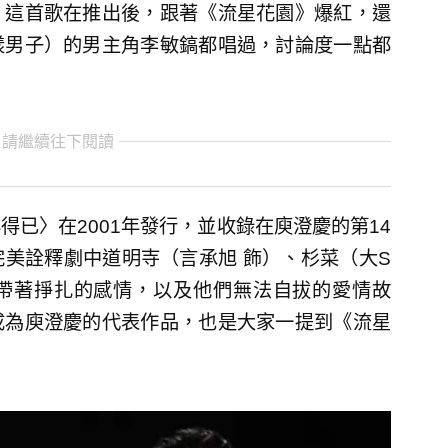
，這首歌在推出後，跟著《流星花園》爆紅，還
漾男子）的男主角李敏鎬都唱過，討論度一點都
 請繼續往下閱讀
已〉在2001年發行，並收錄在庾澄慶的第14
美詮釋劇中道明寺（言承旭 飾）、杉菜（大S
中帶著掙扎的感情，以及他們無法自拔的愛情故
成為庾澄慶的代表作品，也是大家一提到《流星