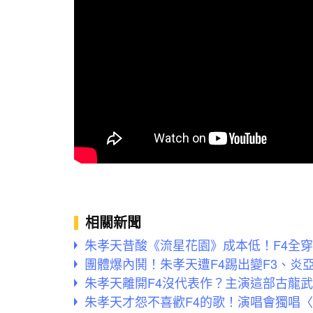
相關新聞
朱孝天昔酸《流星花園》成本低！F4全
團體爆內鬨！朱孝天遭F4踢出變F3、炎
朱孝天離開F4沒代表作？主演這部古龍
朱孝天才怨不喜歡F4的歌！演唱會獨唱