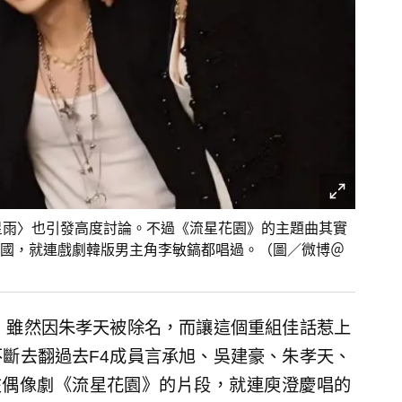
星雨〉也引發高度討論。不過《流星花園》的主題曲其實
國，就連戲劇韓版男主角李敏鎬都唱過。（圖／微博＠
，雖然因朱孝天被除名，而讓這個重組佳話惹上
斷去翻過去F4成員言承旭、吳建豪、朱孝天、
在偶像劇《流星花園》的片段，就連庾澄慶唱的