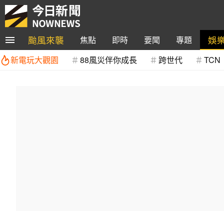
颱風來襲
娛
焦點
即時
要聞
專題
新電玩大觀園
88風災伴你成長
跨世代
TCN