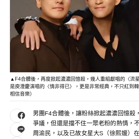
▲F4合體後，再度掀起濃濃回憶殺，幾人重組獻唱的〈流
是庾澄慶演唱的〈情非得已〉，更是非常經典，不只紅到韓
相信音樂）
男團F4合體後，讓粉絲掀起濃濃回憶殺
爭議，但還是擋不住一眾老粉的熱情，不
周渝民，以及已故女星大S（徐熙媛）