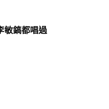
李敏鎬都唱過