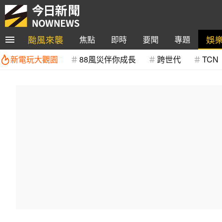
颱風來襲
娛
焦點
即時
要聞
專題
新電玩大觀園
88風災伴你成長
跨世代
TCN