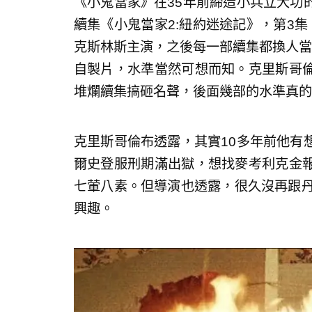
《小鬼當家》在35年前締造小兵立大功
續集《小鬼當家2:紐約迷途記》，第3
克斯林斯主演，之後每一部續集都換人當
自製片，水準當然可想而知。克里斯哥
堆爛續集搞砸名聲，後面幾部的水準真的
克里斯哥倫布透露，其實10多年前他有
爾史登服刑期滿出獄，想找麥考利克金
七葷八素。但導演也透露，很久沒再跟丹
興趣。