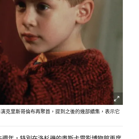
導演克里斯哥倫布再聚首，提到之後的幾部續集，表示它
5週年，特別在洛杉磯的奧斯卡電影博物館再度