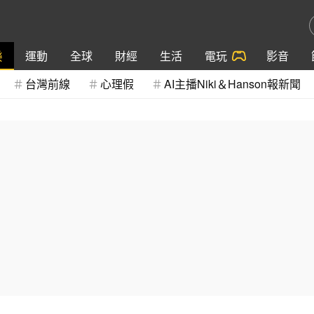
樂
運動
全球
財經
生活
電玩
影音
台灣前線
心理假
AI主播Niki＆Hanson報新聞