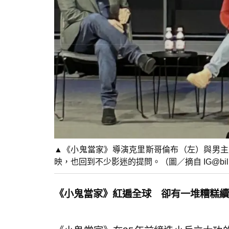
▲《小鬼當家》導演克里斯哥倫布（左）與男主
映，也回到不少影迷的提問。（圖／摘自 IG@billb
《小鬼當家》紅遍全球 卻有一堆糟糕續