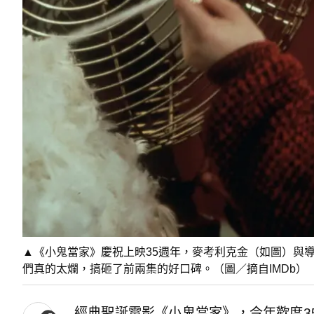
▲《小鬼當家》慶祝上映35週年，麥考利克金（如圖）與
們真的太爛，搞砸了前兩集的好口碑。（圖／摘自IMDb）
經典聖誕電影《小鬼當家》，今年歡度3