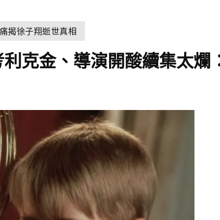
痛揭徐子翔逝世真相
考利克金、導演開酸續集太爛