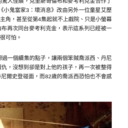
的驚人佳績，克里斯哥倫布和麥考利克金合作了
集《小鬼當家3：壞消息》改由另外一位童星艾歷
主角，甚至從第4集起就不上戲院、只是小螢幕
倫布再次同台麥考利克金，表示這系列已經被一
很可怕。
想過一個續集的點子，讓兩個笨賊喬派西、丹尼
報仇，沒想到卻是對上他的孩子，再一次被整得
尼爾史登碰面，而82歲的喬派西恐怕也不會感