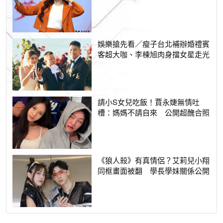
娛樂搶先看／瘦子台北補辦婚禮賓
客超大咖、李棟旭肉身擋女星走光
請小S女兒吃飯！賈永婕無情吐
槽：媽媽不請自來 公開超醜合照
《狼人殺》有真情侶？艾莉兒小翔
同框畫面被翻 學長學妹關係公開