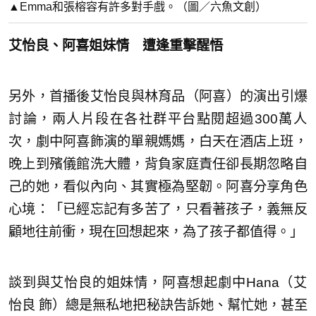
▲Emma和張榕容有許多對手戲。（圖／六魚文創）
艾怡良、阿喜姐妹情 遭逢重擊醒悟
另外，首播後艾怡良與林育品（阿喜）的演出引爆
討論，
兩人片段在各社群平台點閱超過300萬人
次，
劇中阿喜飾演的單親媽媽，白天在酒店上班，
晚上到殯儀館洗大體，
背負家庭責任卻長期忽略自
己的她，看似內向、其實極為堅韌。
阿喜分享角色
心境：「已經忘記有多苦了，只看著孩子，
義無反
顧地往前衝，現在回想起來，為了孩子都值得。」
談到與艾怡良的姐妹情，阿喜想起劇中Hana（艾
怡良 飾）總是無私地把秘訣告訴她、幫忙她，甚至