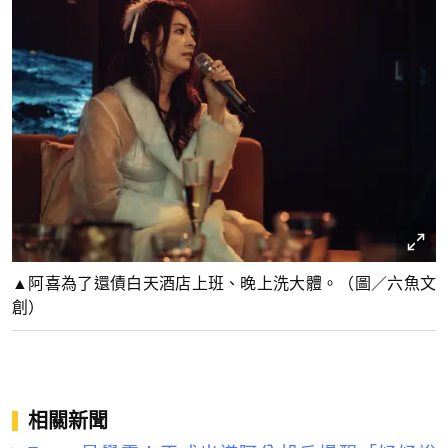
▲阿喜為了還債白天酒店上班、晚上洗大體。（圖／六魚文
創）
相關新聞