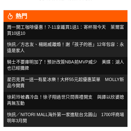
熱門
周一開工咖啡優惠！7-11拿鐵買1送1：寄杯限今天 萊爾富
買10送10
快訊／方志友、楊銘威離婚！謝「孩子的爸」12年包容：永
遠是家人
騎士不要庫明加了！預計改簽NBA前MVP威少 美媒：湖人
也已經攤牌
星巴克買一送一有星冰樂！大杯55元起優惠菜單 MOLLY新
品今開賣
徐莉玲被轟冷血！徐子翔過世只問喪禮開支 與譚以欣婆媳
再無互動
快訊／NITORI MALL海外第一家進駐台北圓山 1700坪商場
明年3月開