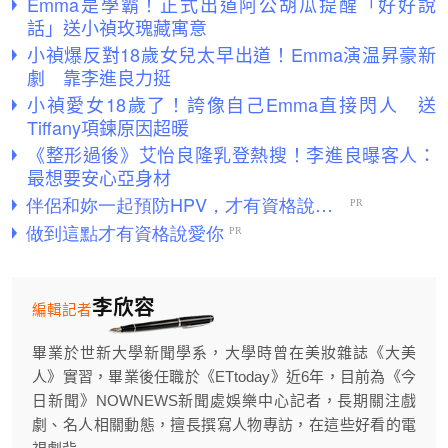
Emma是學霸！正式出道阿公胡瓜提醒「好好說
話」送小禎玫瑰藏寓意
小禎爆反對18歲女兒太早出道！Emma演温昇豪新
劇 靠李進良力挺
小禎愛女18歲了！誇像自己Emma直接閃人 送
Tiffany項鍊原因超暖
《整形過後》艾怡良隆乳登熱搜！李進良曝客人：
最想要安心亞身材
李欣容
編輯記者
畢業於世新大學新聞學系，大學時曾在美妝雜誌《大美
人》實習，畢業後任職於《ETtoday》近6年，目前為《今
日新聞》NOWNEWS新聞處娛樂中心記者，長期關注戲
劇、名人相關動態，擅長撰寫人物專訪，在這些好看的電