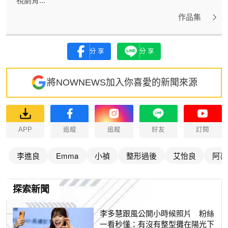
視劇背...
作品集
分享
分享
將NOWNEWS加入你喜愛的新聞來源
APP
追蹤
追蹤
好友
訂閱
李進良
Emma
小禎
整形過後
艾怡良
阿喜
探索新聞
李多慧跟風公開小時候照片 粉絲
一看秒懂：有沒有整型攤在陽光下