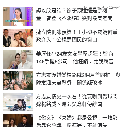
Recommended by
譚以欣是誰？徐子翔遺孀是手機千
金 曾登《不熙娣》獲封最美老闆
遭立院刪凍預算！王小棣不爽為何黨
政介入：公視是國民的窗口
姜厚任小24歲女友學歷超狂！智商
146手握5公司 他狂讚：比我厲害
方志友爆婚變楊銘威2個月首同框！與
陳意涵夫妻聚餐 關係疑破冰
方志友情史一次看！從玩咖到帶球閃
嫁楊銘威、還跟吳念軒傳緋聞
《俗女》《欠婚》都是公視！一堆影
后靠它拿獎 粉連署：不能消失