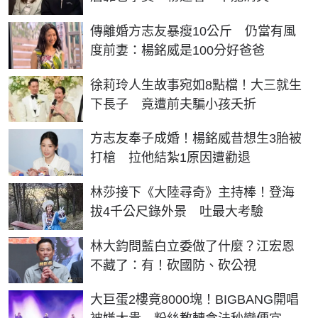
傳離婚方志友暴瘦10公斤 仍當有風
度前妻：楊銘威是100分好爸爸
徐莉玲人生故事宛如8點檔！大三就生
下長子 竟遭前夫騙小孩夭折
方志友奉子成婚！楊銘威昔想生3胎被
打槍 拉他結紮1原因遭勸退
林莎接下《大陸尋奇》主持棒！登海
拔4千公尺錄外景 吐最大考驗
林大鈞問藍白立委做了什麼？江宏恩
不藏了：有！砍國防、砍公視
大巨蛋2樓竟8000塊！BIGBANG開唱