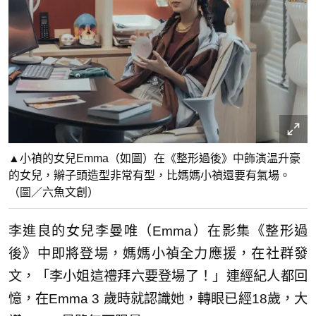
▲小禎的女兒Emma（如圖）在《整形過後》中飾演温升豪
的女兒，辮子頭造型非常有型，比媽媽小禎還要有氣場。
（圖／六魚文創）
李進良的女兒李曼唯（Emma）在影集《整形過
後》中即將登場，媽媽小禎全力應援，在社群發
文，「李小姐這禮拜六要登場了！」連經紀人都回
憶，在Emma 3 歲時就認識她，轉眼已經18歲，大