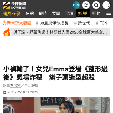
颱風來襲
娛樂
焦點
即時
要聞
專題
運動
全
新電玩大觀園
88風災伴你成長
跨世代
TCN
與子瑜、舒華角逐！林莎首入圍2026全球百大美女
IG私照超辣
小禎輸了！女兒Emma登場《整形過
後》氣場炸裂 辮子頭造型超殺
記者
李欣容
／台北報導
2025-12-18 11:20:27