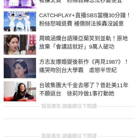
被嫌太貴 粉絲教轉念法秒變便宜
CATCHPLAY+直播SBS當機30分鐘！
粉絲怒喊退費 補償辦法挨轟沒誠意
周曉涵爛台語陳亞蘭笑到並軌！原地
放棄「會講話就好」9萬人破功
方志友爆婚變後新作《再見1987》！
痛哭吻別台大學霸 虐戀半世紀
台玻集團大千金去哪了？昔赴美11年
不願返台 徐莉玲做1事打動她
我是廣告 請繼續往下閱讀
我是廣告 請繼續往下閱讀