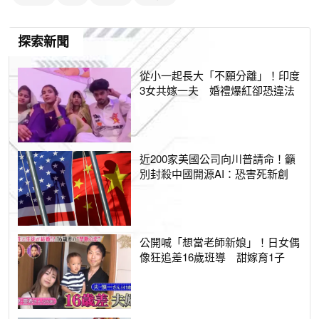
探索新聞
從小一起長大「不願分離」！印度
3女共嫁一夫 婚禮爆紅卻恐違法
近200家美國公司向川普請命！籲
別封殺中國開源AI：恐害死新創
公開喊「想當老師新娘」！日女偶
像狂追差16歲班導 甜嫁育1子