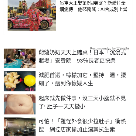
吊車大王娶第6個老婆？新婚片全
網瘋傳 他怒闢謠：AI合成別上當
Recommended by
爺爺奶奶天天上賭桌！日本「沉浸式
賭場」安養院 93％長者更快樂
PR
減肥首選，檸檬加它，堅持一週，腰
細了，瘦到你懷疑人生
PR
起床就先做件事，沒三天小腹就不見
了! 肚子一天天變小！
可怕！「難怪外食很少拉肚子」衝熱
搜 網控店家偷加止瀉藥抗生素