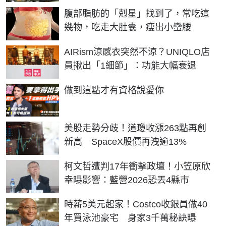
PR
腹部脂肪的「剋星」找到了，常吃這
幾物，吃走大肚囊，瘦出小蠻腰
AIRism涼感衣突然不涼？UNIQLO店
員揪出「1細節」：功能大幅衰退
PR
做到這點才有資格說愛你
美股走勢分歧！道瓊收漲263點再創
新高 SpaceX股價再洩逾13%
柯文哲遭判17年衝擊政壇！小笠原欣
幸曝影響：藍營2026恐丟4縣市
時薪5美元起家！Costco收銀員做40
年買泳池豪宅 身家3千萬秘訣曝