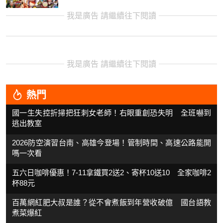
我是廣告 請繼續往下閱讀
我是廣告 請繼續往下閱讀
熱門
國一生失控折掃把狂刺女老師！右眼重創恐失明 全班嚇到
逃出教室
2026防空演習台南、高雄今登場！管制時間、高速公路能開
嗎一次看
五六日咖啡優惠！7-11拿鐵買2送2、寄杯10送10 全家咖啡2
杯88元
百萬網紅肥大叔是誰？從不會煮飯到年營收破億 國台語教
煮菜爆紅