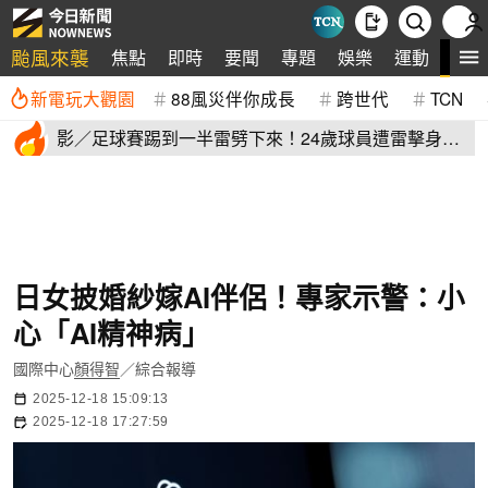
颱風來襲
全
焦點
即時
要聞
專題
娛樂
運動
新電玩大觀園
88風災伴你成長
跨世代
TCN
影／足球賽踢到一半雷劈下來！24歲球員遭雷擊身
亡 驚悚畫面曝
日女披婚紗嫁AI伴侶！專家示警：小
心「AI精神病」
國際中心
顏得智
／綜合報導
2025-12-18 15:09:13
2025-12-18 17:27:59