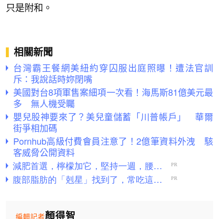
只是附和。
相關新聞
台灣霸王餐網美紐約穿囚服出庭照曝！遭法官訓
斥：我說話時妳閉嘴
美國對台8項軍售案細項一次看！海馬斯81億美元最
多 無人機受矚
嬰兒股神要來了？美兒童儲蓄「川普帳戶」 華爾
街爭相加碼
Pornhub高級付費會員注意了！2億筆資料外洩 駭
客威脅公開資料
顏得智
編輯記者