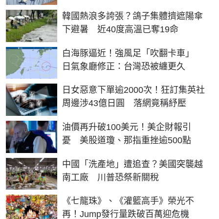
韓國熱浪多誇張？鴿子集體擠遮陽傘
下避暑 近40度高溫已奪19命
白海豚逼近！強風足「吹翻卡車」
日氣象廳修正：台灣恐被纏更久
日女惡意下單逾2000次！狂訂集英社
周邊涉43億日圓 落網竟稱紓壓
油價再升破100美元！美企財報引
憂 美股道瓊、那指重挫逾500點
中國「洗產地」遭追查？美國突襲越
南工廠 川普恐祭新關稅
《七龍珠》、《灌籃高手》榮光不
再！Jump發行量跌破百萬迎危機