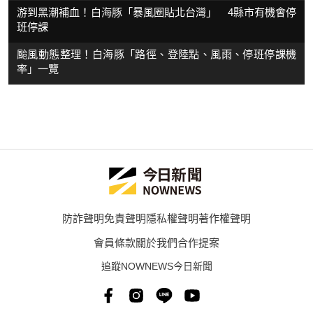
游到黑潮補血！白海豚「暴風圈貼北台灣」 4縣市有機會停
班停課
颱風動態整理！白海豚「路徑、登陸點、風雨、停班停課機
率」一覽
防詐聲明
免責聲明
隱私權聲明
著作權聲明
會員條款
關於我們
合作提案
追蹤NOWNEWS今日新聞