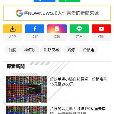
將NOWNEWS加入你喜愛的新聞來源
APP
追蹤
追蹤
好友
訂閱
台股
權值股
鉅額交易
鴻海
台積電
探索新聞
台股早盤小漲百點震盪 台積電跌
15元至2450元
台股開高走低！收跌170點痛失季
線 台積電逆勢漲5元