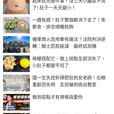
起床就先做件事，沒三天小腹就不見
了! 肚子一天天變小！
PR
一週有感！肚子整個都消下去了！免
節食，排空順暢就夠
機車熄火改用牽有違法？法院判決逆
轉：騎士罰款銳減 最終結局曝
PR
檸檬搭配它，臉上斑點全部消失了，
小肚子都變平坦了
國一生失控折掃把狂刺女老師！右眼
重創恐失明 全班嚇到逃出教室
PR
做到這點才有資格說愛你