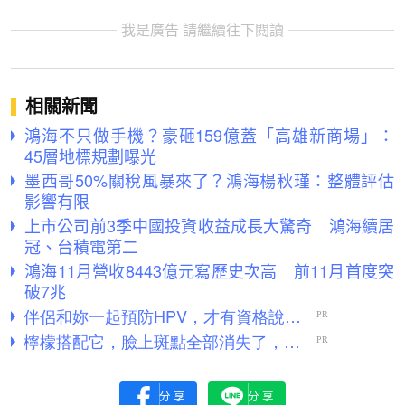
我是廣告 請繼續往下閱讀
相關新聞
鴻海不只做手機？豪砸159億蓋「高雄新商場」：
45層地標規劃曝光
墨西哥50%關稅風暴來了？鴻海楊秋瑾：整體評估
影響有限
上市公司前3季中國投資收益成長大驚奇 鴻海續居
冠、台積電第二
鴻海11月營收8443億元寫歷史次高 前11月首度突
破7兆
分享
分享