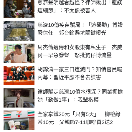
慈濟聲明越看越怪？律師揪出「避談
這細節」：不太像被害人
慈濟10億疫苗騙局！「這舉動」博證
嚴信任 郭台銘避坑關鍵曝光
周杰倫遭傳和女股東有私生子！杰威
爾一早急發聲 怒批狗仔博流量
胡錦濤一家三口遭滅門？知情官員曝
內幕：習近平應不會去謀害
律師騙走慈濟10億水很深？同業揶揄
她「勤做1事」：我輩楷模
全家拿鐵20元「只有5天」！柳橙綠
茶10元 父親節7-11咖啡買2送2