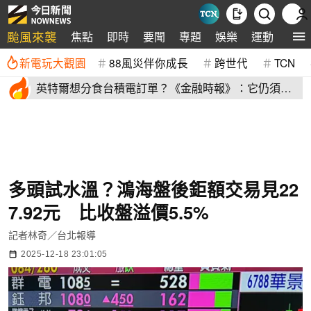
颱風來襲
焦點
即時
要聞
專題
娛樂
運動
全球
新電玩大觀園
88風災伴你成長
跨世代
TCN
英特爾想分食台積電訂單？《金融時報》：它仍須證
明自己
多頭試水溫？鴻海盤後鉅額交易見22
7.92元 比收盤溢價5.5%
記者林奇／台北報導
2025-12-18 23:01:05