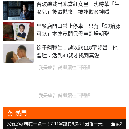
台玻總裁出軌當紅女星！沈時華「生
女兒」後遭拋棄 捲詐欺案神隱
早餐店門口禁止停車！只有「SJ始源
可以」本尊竟開保母車到場朝聖
徐子翔輕生！譚以欣118字發聲 他
曾吐：活到49歲才找到真愛
我是廣告 請繼續往下閱讀
我是廣告 請繼續往下閱讀
熱門
父親節咖啡買一送一！7-11拿鐵買8送8「最後一天」 全家2