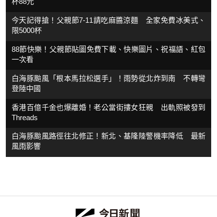
杯88元
今天記得搶！父親節7-11請吃麻醬涼麵 全家免費冰美式、
限5000杯
88節快樂！父親節貼圖免費下載、快樂圖片、祝福語、紅包
一次看
白海豚颱風「根本馬拉松選手」！雨勢從北炸到南 不轉彎
登陸中國
香港百億千金也爆離婚！老公當街摟女狂親 出軌照被發到
Threads
白海豚颱風路徑往北修正！新北、基隆陸警機率降低 最新
風雨影響