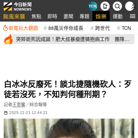
颱風來襲
娛樂
焦點
即時
要聞
專題
運動
全
新電玩大觀園
88風災伴你成長
跨世代
TCN
突猝逝死因成謎！肥大叔暴瘦遭猜抱病工作 團隊宣
布開直播揭真相
白冰冰反廢死！談北捷隨機砍人：歹
徒若沒死，不知判何種刑期？
記者
王意馨
／綜合報導
2025-12-21 12:44:21