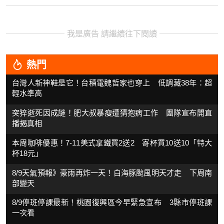
我是廣告 請繼續往下閱讀
熱門
台灣人新神鞋是它！台積電魏哲家也穿上 低調藏38年：超
輕水準高
突猝逝死因成謎！肥大叔暴瘦遭猜抱病工作 團隊宣布開直
播揭真相
本周咖啡優惠！7-11美式拿鐵買2送2 寄杯買10送10「特大
杯18元」
8/9天氣預報》豪雨再炸一天！白海豚颱風明天才走 下周南
部變天
8/9停班停課最新！桃園復興區今早緊急宣布 3縣市停班課
一次看