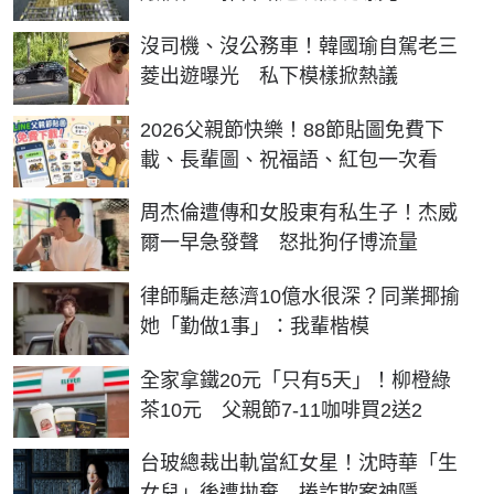
沒司機、沒公務車！韓國瑜自駕老三
菱出遊曝光 私下模樣掀熱議
2026父親節快樂！88節貼圖免費下
載、長輩圖、祝福語、紅包一次看
周杰倫遭傳和女股東有私生子！杰威
爾一早急發聲 怒批狗仔博流量
律師騙走慈濟10億水很深？同業揶揄
她「勤做1事」：我輩楷模
全家拿鐵20元「只有5天」！柳橙綠
茶10元 父親節7-11咖啡買2送2
台玻總裁出軌當紅女星！沈時華「生
女兒」後遭拋棄 捲詐欺案神隱