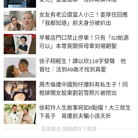
女友有老公還當人小三！姜厚任回應
「我都知道」前夫身分被扒出
早餐店門口禁止停車！只有「SJ始源
可以」本尊竟開保母車到場朝聖
徐子翔輕生！譚以欣118字發聲 他
曾吐：活到49歲才找到真愛
周杰倫遭中國狗仔爆料有私生子！同
框緋聞女股東劉若雪照片被挖出
徐莉玲人生故事宛如8點檔！大三就生
下長子 竟遭前夫騙小孩夭折
我是廣告 請繼續往下閱讀