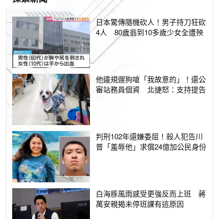
日本驚傳隨機砍人！男子持刀狂砍
4人 80歲翁到10多歲少女全遭殃
他違規遛狗嗆「我故意的」！還公
審站務員個資 北捷怒：支持提告
判刑102年還嫌委屈！殺人犯告川
普「羞辱他」求償24億加公民身份
白海豚風雨感受更強反而上班 蔣
萬安親揭未停班課有這原因