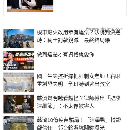
Recommended by
機車熄火改用牽有違法？法院判決逆
轉：騎士罰款銳減 最終結局曝
PR
做到這點才有資格說愛你
國一生失控折掃把狂刺女老師！右眼
重創恐失明 全班嚇到逃出教室
慈濟聲明越看越怪？律師揪出「避談
這細節」：不太像被害人
慈濟10億疫苗騙局！「這舉動」博證
嚴信任 郭台銘避坑關鍵曝光