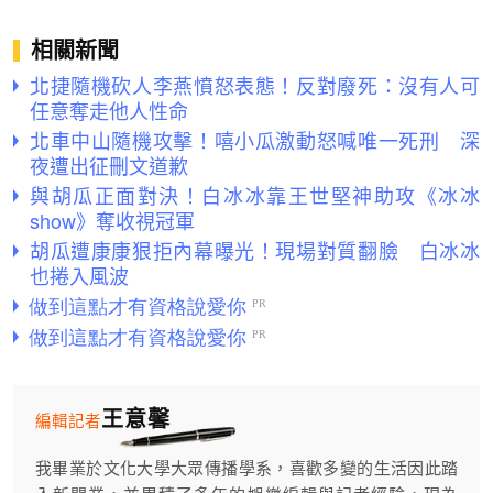
相關新聞
北捷隨機砍人李燕憤怒表態！反對廢死：沒有人可
任意奪走他人性命
北車中山隨機攻擊！嘻小瓜激動怒喊唯一死刑 深
夜遭出征刪文道歉
與胡瓜正面對決！白冰冰靠王世堅神助攻《冰冰
show》奪收視冠軍
胡瓜遭康康狠拒內幕曝光！現場對質翻臉 白冰冰
也捲入風波
王意馨
編輯記者
我畢業於文化大學大眾傳播學系，喜歡多變的生活因此踏