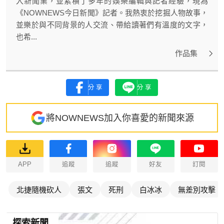
入新聞業，並累積了多年的娛樂編輯與記者經驗，現為
《NOWNEWS今日新聞》記者。我熱衷於挖掘人物故事，
並樂於與不同背景的人交流、帶給讀著們有溫度的文字，
也希...
作品集
分享
分享
將NOWNEWS加入你喜愛的新聞來源
APP
追蹤
追蹤
好友
訂閱
北捷隨機砍人
張文
死刑
白冰冰
無差別攻擊
探索新聞