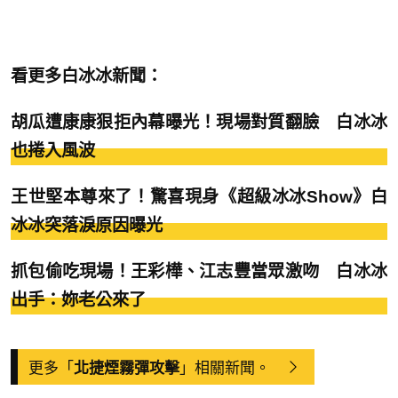
看更多白冰冰新聞：
胡瓜遭康康狠拒內幕曝光！現場對質翻臉 白冰冰
也捲入風波
王世堅本尊來了！驚喜現身《超級冰冰Show》白
冰冰突落淚原因曝光
抓包偷吃現場！王彩樺、江志豐當眾激吻 白冰冰
出手：妳老公來了
更多「
」相關新聞。
北捷煙霧彈攻擊