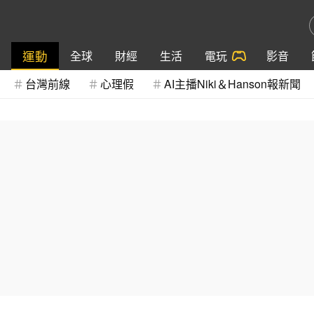
運動
全球
財經
生活
電玩
影音
台灣前線
心理假
AI主播Niki＆Hanson報新聞