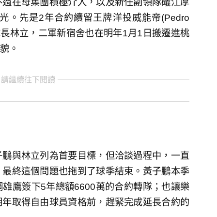
不過在母集團積極介入，以及新任副領隊礒江厚
。先是2年合約續留王牌洋投威能帝(Pedro
綁住隊長林立，二軍新宿舍也在明年1月1日搬遷進桃
貌。
 請繼續往下閱讀
子鵬與林立列為首要目標，但洽談過程中，一直
，最終這個問題也拖到了球季結束。黃子鵬本季
雄鷹簽下5年總額6600萬的合約轉隊；也讓樂
明年取得自由球員資格前，趕緊完成延長合約的