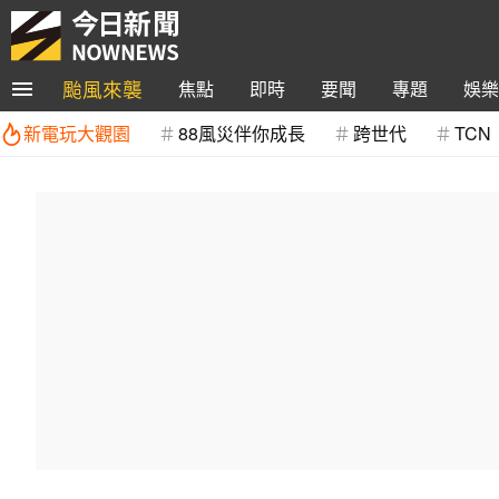
颱風來襲
焦點
即時
要聞
專題
娛樂
新電玩大觀園
88風災伴你成長
跨世代
TCN