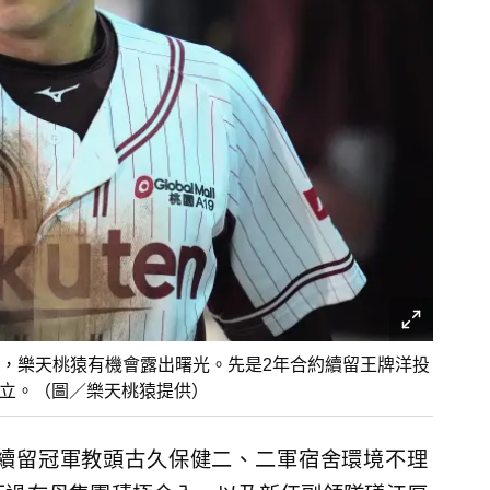
，樂天桃猿有機會露出曙光。先是2年合約續留王牌洋投
隊長林立。（圖／樂天桃猿提供）
續留冠軍教頭古久保健二、二軍宿舍環境不理