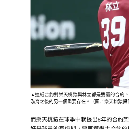
▲這紙合約對樂天桃猿與林立都是雙贏的合約。
泓育之後的另一個重要存在。（圖／樂天桃猿提
而樂天桃猿在球季中就提出8年的合約架
好是球員的衰退期，要再獲得大合約的