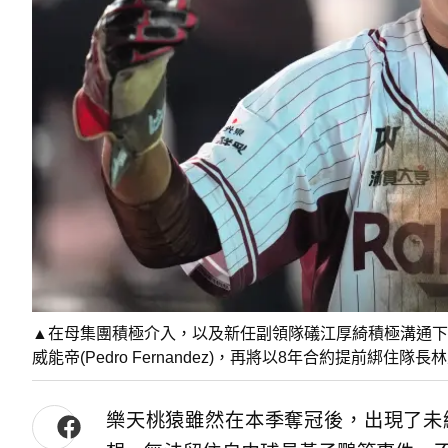
▲在母集團積極介入，以及新任副領隊礒江厚綺積極溝通下
威能帝(Pedro Fernandez)，再將以8年合約提前綁住
樂天桃猿雖然在本季奪冠後，出現了未