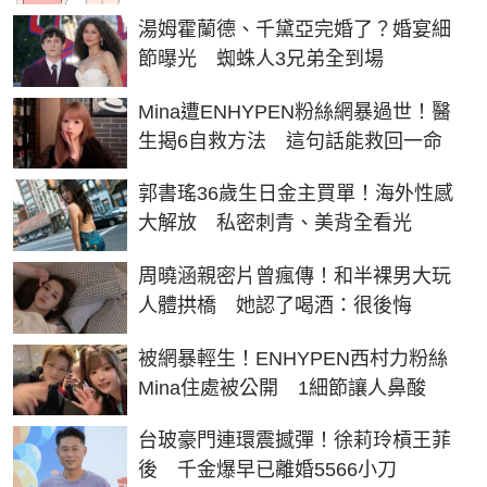
湯姆霍蘭德、千黛亞完婚了？婚宴細
節曝光 蜘蛛人3兄弟全到場
Mina遭ENHYPEN粉絲網暴過世！醫
生揭6自救方法 這句話能救回一命
郭書瑤36歲生日金主買單！海外性感
大解放 私密刺青、美背全看光
周曉涵親密片曾瘋傳！和半裸男大玩
人體拱橋 她認了喝酒：很後悔
被網暴輕生！ENHYPEN西村力粉絲
Mina住處被公開 1細節讓人鼻酸
台玻豪門連環震撼彈！徐莉玲槓王菲
後 千金爆早已離婚5566小刀