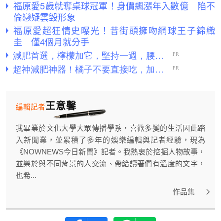
福原愛5歲就奪桌球冠軍！身價飆漲年入數億 陷不
倫戀疑雲毀形象
福原愛超狂情史曝光！昔街頭擁吻網球王子錦織
圭 僅4個月就分手
王意馨
編輯記者
我畢業於文化大學大眾傳播學系，喜歡多變的生活因此踏
入新聞業，並累積了多年的娛樂編輯與記者經驗，現為
《NOWNEWS今日新聞》記者。我熱衷於挖掘人物故事，
並樂於與不同背景的人交流、帶給讀著們有溫度的文字，
也希...
作品集