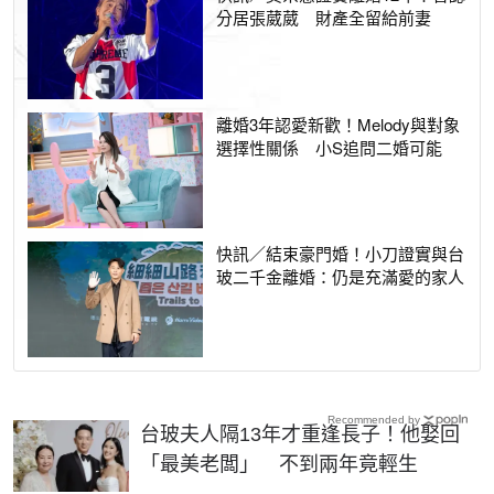
分居張葳葳 財產全留給前妻
離婚3年認愛新歡！Melody與對象
選擇性關係 小S追問二婚可能
快訊／結束豪門婚！小刀證實與台
玻二千金離婚：仍是充滿愛的家人
Recommended by
台玻夫人隔13年才重逢長子！他娶回
「最美老闆」 不到兩年竟輕生