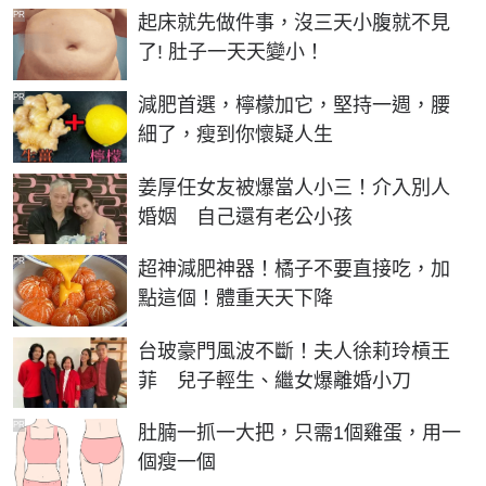
PR
起床就先做件事，沒三天小腹就不見
了! 肚子一天天變小！
PR
減肥首選，檸檬加它，堅持一週，腰
細了，瘦到你懷疑人生
姜厚任女友被爆當人小三！介入別人
婚姻 自己還有老公小孩
PR
超神減肥神器！橘子不要直接吃，加
點這個！體重天天下降
台玻豪門風波不斷！夫人徐莉玲槓王
菲 兒子輕生、繼女爆離婚小刀
PR
肚腩一抓一大把，只需1個雞蛋，用一
個瘦一個