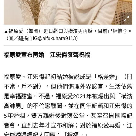
▲福原愛（如圖）近日鬆口與橫濱男再婚，目前已經懷孕。
（圖／翻攝自IG@aifukuhara9113）
福原愛宣布再婚 江宏傑發聲祝福
福原愛、江宏傑起初結婚被說成是「格差婚」（門
不當，戶不對），但他們懶理外界酸言，生活依舊
是幸福甜蜜。不過，福原愛2021年被爆出與「橫濱
高帥男」的不倫戀醜聞，並在同年斬斷和江宏傑的
5年婚姻，雙方離婚後對簿公堂、甚至召開國際記
者會，直到去年才宣布和解；對於福原愛再婚，江
宏傑透過經紀人回應：「祝福。」