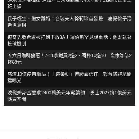
班上課
長子輕生、繼女離婚！台玻夫人徐莉玲首發聲 痛揭徐子翔
逝世真相
道奇先發希恩被打到下放3A！羅伯斯罕見說重話：他太執著
投球機制
五六日咖啡優惠！7-11拿鐵買2送2、寄杯10送10 全家咖啡2
杯88元
慈濟10億疫苗騙局！「這舉動」博證嚴信任 郭台銘避坑關
鍵曝光
波傑姆斯基要求2400萬美元年薪續約 勇士2027拚1億美元
薪資空間