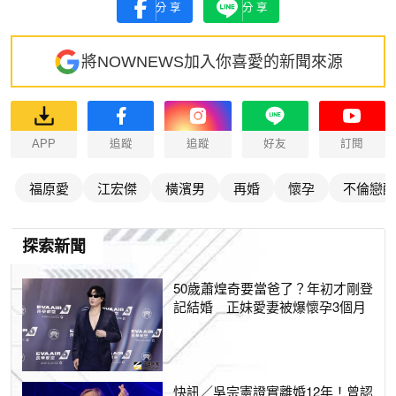
分享
分享
將NOWNEWS加入你喜愛的新聞來源
APP
追蹤
追蹤
好友
訂閱
福原愛
江宏傑
橫濱男
再婚
懷孕
不倫戀醜
探索新聞
50歲蕭煌奇要當爸了？年初才剛登
記結婚 正妹愛妻被爆懷孕3個月
快訊／吳宗憲證實離婚12年！曾認