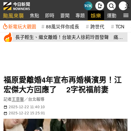
颱風來襲
娛樂
焦點
即時
要聞
專題
運動
全
新電玩大觀園
88風災伴你成長
跨世代
TCN
長子輕生、繼女離婚！台玻夫人徐莉玲首發聲 痛揭
徐子翔逝世真相
福原愛離婚4年宣布再婚橫濱男！江
宏傑大方回應了 2字祝福前妻
記者
王意馨
／台北報導
2025-12-22 11:40:10
2025-12-22 15:25:01