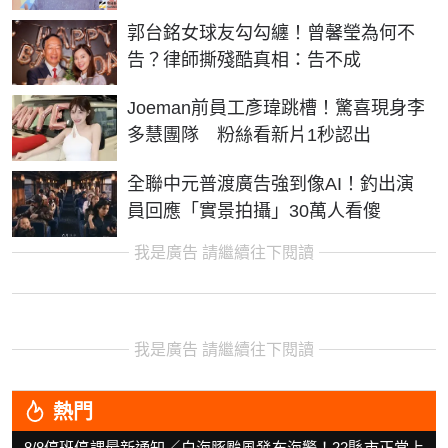
郭台銘女球友勾勾纏！曾馨瑩為何不
告？律師撕殘酷真相：告不成
Joeman前員工彥瑋跳槽！驚喜現身李
多慧團隊 粉絲看新片1秒認出
全聯中元普渡廣告強到像AI！釣出演
員回應「實景拍攝」30萬人看傻
我是廣告 請繼續往下閱讀
我是廣告 請繼續往下閱讀
熱門
8/8停班停課最新通知／白海豚颱風發布海警！22縣市正常上